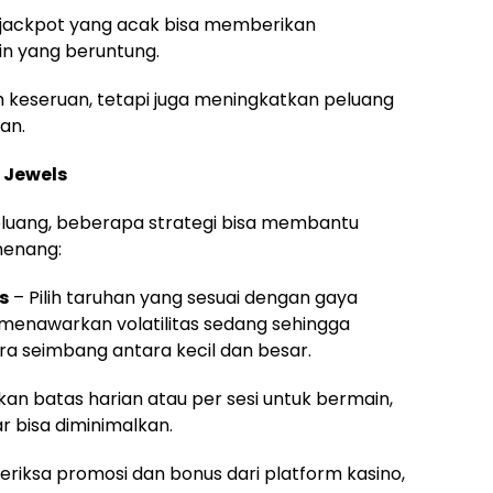
r jackpot yang acak bisa memberikan
n yang beruntung.
h keseruan, tetapi juga meningkatkan peluang
an.
 Jewels
luang, beberapa strategi bisa membantu
menang:
s
– Pilih taruhan yang sesuai dengan gaya
menawarkan volatilitas sedang sehingga
a seimbang antara kecil dan besar.
an batas harian atau per sesi untuk bermain,
r bisa diminimalkan.
periksa promosi dan bonus dari platform kasino,