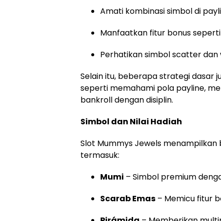
Amati kombinasi simbol di pa
Manfaatkan fitur bonus sepert
Perhatikan simbol scatter dan 
Selain itu, beberapa strategi dasa
seperti memahami pola payline, 
bankroll dengan disiplin.
Simbol dan Nilai Hadiah
Slot Mummys Jewels menampilkan ber
termasuk:
Mumi
– Simbol premium denga
Scarab Emas
– Memicu fitur b
Pirámida
– Memberikan multip