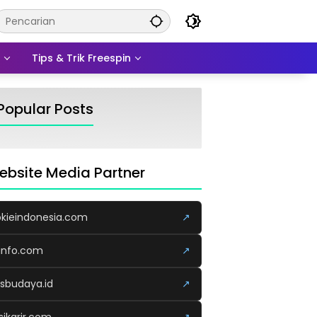
Tips & Trik Freespin
Popular Posts
ebsite Media Partner
kieindonesia.com
↗
info.com
↗
usbudaya.id
↗