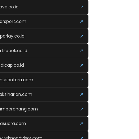
ove.co.id
↗
arsport.com
↗
parlay.co.id
↗
rtsbook.co.id
↗
dicap.co.id
↗
anusantara.com
↗
aksiharian.com
↗
lamberenang.com
↗
kasuara.com
↗
.teknoadvisor.com
↗