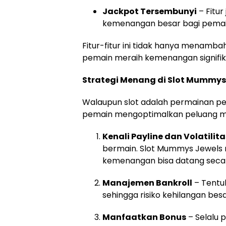
Jackpot Tersembunyi
– Fitu
kemenangan besar bagi pemai
Fitur-fitur ini tidak hanya menamba
pemain meraih kemenangan signifik
Strategi Menang di Slot Mummys
Walaupun slot adalah permainan pe
pemain mengoptimalkan peluang 
Kenali Payline dan Volatilita
bermain. Slot Mummys Jewels 
kemenangan bisa datang secar
Manajemen Bankroll
– Tentuk
sehingga risiko kehilangan besa
Manfaatkan Bonus
– Selalu 