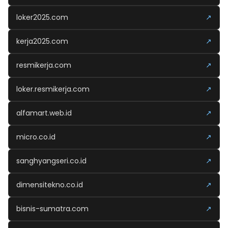
loker2025.com
↗
kerja2025.com
↗
resmikerja.com
↗
loker.resmikerja.com
↗
alfamart.web.id
↗
micro.co.id
↗
sanghyangseri.co.id
↗
dimensitekno.co.id
↗
bisnis-sumatra.com
↗