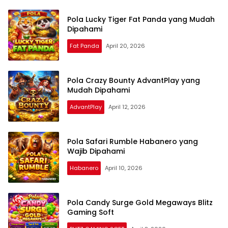
Pola Lucky Tiger Fat Panda yang Mudah
Dipahami
Fat Panda
April 20, 2026
Pola Crazy Bounty AdvantPlay yang
Mudah Dipahami
AdvantPlay
April 12, 2026
Pola Safari Rumble Habanero yang
Wajib Dipahami
Habanero
April 10, 2026
Pola Candy Surge Gold Megaways Blitz
Gaming Soft