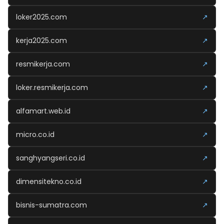
loker2025.com
↗
kerja2025.com
↗
resmikerja.com
↗
loker.resmikerja.com
↗
alfamart.web.id
↗
micro.co.id
↗
sanghyangseri.co.id
↗
dimensitekno.co.id
↗
bisnis-sumatra.com
↗