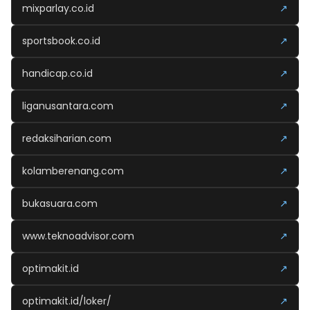
mixparlay.co.id
↗
sportsbook.co.id
↗
handicap.co.id
↗
liganusantara.com
↗
redaksiharian.com
↗
kolamberenang.com
↗
bukasuara.com
↗
www.teknoadvisor.com
↗
optimakit.id
↗
optimakit.id/loker/
↗