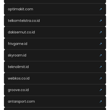
optimakit.com
↗
telkomtelstra.co.id
↗
dakisemut.co.id
↗
frivgame.id
↗
skyroam.id
↗
teknolimit.id
↗
webkos.co.id
↗
groove.co.id
↗
antarsport.com
↗