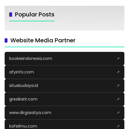
Popular Posts
Website Media Partner
bookieindonesia.com
↗
afyinfo.com
↗
situsbudaya.id
↗
gresikarir.com
↗
www.dirgasatya.com
↗
kafeilmu.com
↗