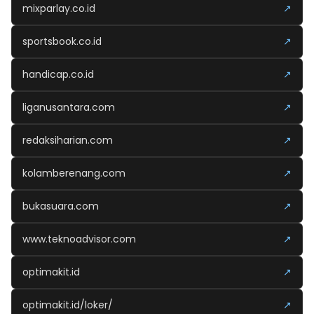
mixparlay.co.id
↗
sportsbook.co.id
↗
handicap.co.id
↗
liganusantara.com
↗
redaksiharian.com
↗
kolamberenang.com
↗
bukasuara.com
↗
www.teknoadvisor.com
↗
optimakit.id
↗
optimakit.id/loker/
↗