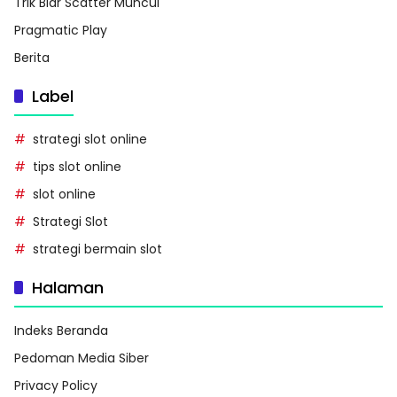
Trik Biar Scatter Muncul
Pragmatic Play
Berita
Label
strategi slot online
tips slot online
slot online
Strategi Slot
strategi bermain slot
Halaman
Indeks Beranda
Pedoman Media Siber
Privacy Policy