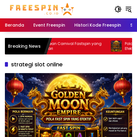
Langsung
ke
konten
Beranda
Event Freespin
Histori Kode Freespin
Slo
Rahasia Ocean Carnival Fastspin yang
Pola Golden Mo
Breaking News
Banyak Dicari
Efektif
strategi slot online