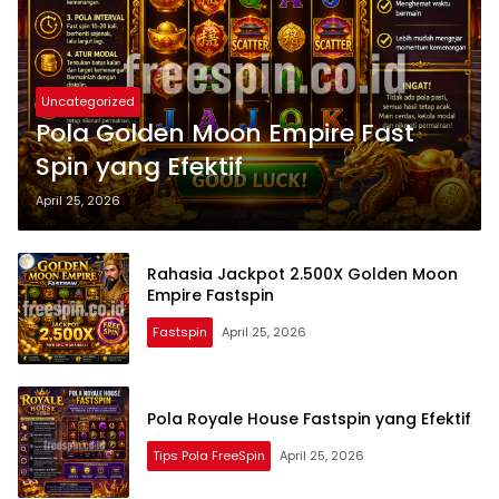
Uncategorized
Pola Golden Moon Empire Fast
Spin yang Efektif
April 25, 2026
Rahasia Jackpot 2.500X Golden Moon
Empire Fastspin
Fastspin
April 25, 2026
Pola Royale House Fastspin yang Efektif
Tips Pola FreeSpin
April 25, 2026