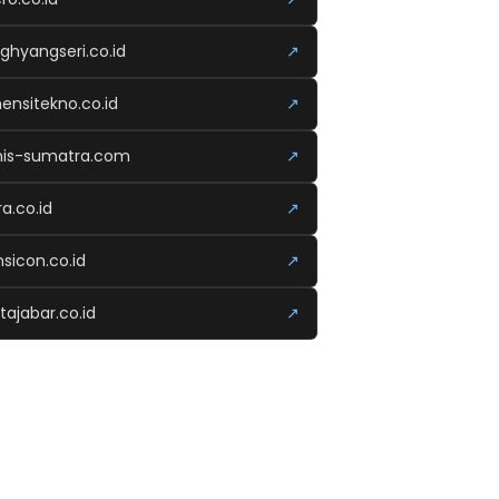
ghyangseri.co.id
↗
ensitekno.co.id
↗
nis-sumatra.com
↗
ra.co.id
↗
nsicon.co.id
↗
tajabar.co.id
↗