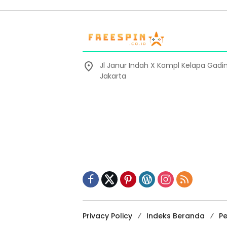
Jl Janur Indah X Kompl Kelapa Gadin
Jakarta
Privacy Policy
Indeks Beranda
P