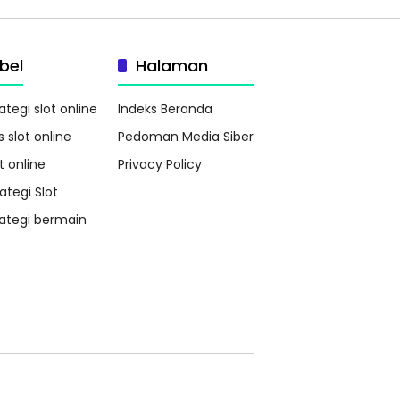
bel
Halaman
ategi slot online
Indeks Beranda
s slot online
Pedoman Media Siber
t online
Privacy Policy
ategi Slot
rategi bermain