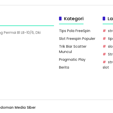
Kategori
La
Tips Pola FreeSpin
str
g Permai Bl LB-10/6, Dki
Slot Freespin Populer
tip
Trik Biar Scatter
slo
Muncul
Str
Pragmatic Play
st
Berita
slot
edoman Media Siber