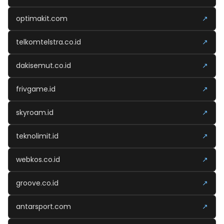
optimakit.com
↗
telkomtelstra.co.id
↗
dakisemut.co.id
↗
frivgame.id
↗
skyroam.id
↗
teknolimit.id
↗
webkos.co.id
↗
groove.co.id
↗
antarsport.com
↗