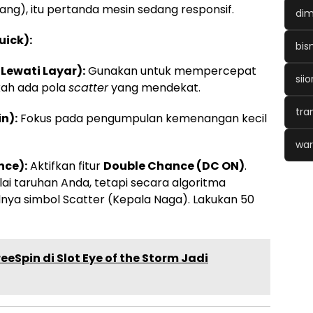
nang), itu pertanda mesin sedang responsif.
dim
uick):
bis
Lewati Layar):
Gunakan untuk mempercepat
siio
kah ada pola
scatter
yang mendekat.
tra
n):
Fokus pada pengumpulan kemenangan kecil
war
nce):
Aktifkan fitur
Double Chance (DC ON)
.
nilai taruhan Anda, tetapi secara algoritma
a simbol Scatter (Kepala Naga). Lakukan 50
eeSpin di Slot Eye of the Storm Jadi