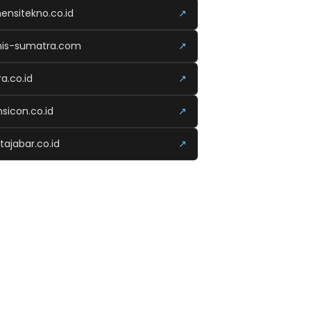
ensitekno.co.id
↗
nis-sumatra.com
↗
ra.co.id
↗
nsicon.co.id
↗
tajabar.co.id
↗