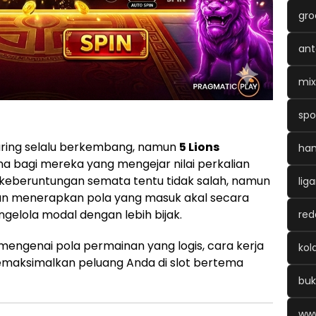
gro
ant
mix
spo
daring selalu berkembang, namun
5 Lions
han
a bagi mereka yang mengejar nilai perkalian
 keberuntungan semata tentu tidak salah, namun
lig
 menerapkan pola yang masuk akal secara
elola modal dengan lebih bijak.
red
engenai pola permainan yang logis, cara kerja
ko
 memaksimalkan peluang Anda di slot bertema
bu
www