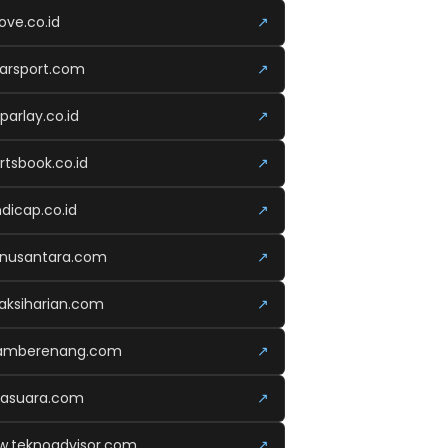
ove.co.id
↗
arsport.com
↗
parlay.co.id
↗
rtsbook.co.id
↗
dicap.co.id
↗
anusantara.com
↗
aksiharian.com
↗
lamberenang.com
↗
kasuara.com
↗
.teknoadvisor.com
↗