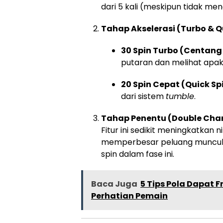
dari 5 kali (meskipun tidak me
Tahap Akselerasi (Turbo & Q
30 Spin Turbo (Centang 
putaran dan melihat apa
20 Spin Cepat (Quick Spi
dari sistem
tumble
.
Tahap Penentu (Double Cha
Fitur ini sedikit meningkatkan 
memperbesar peluang munculny
spin dalam fase ini.
Baca Juga
5 Tips Pola Dapat Fr
Perhatian Pemain