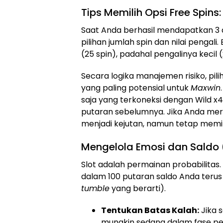
Tips Memilih Opsi Free Spins
Saat Anda berhasil mendapatkan 3 
pilihan jumlah spin dan nilai pengal
(25 spin), padahal pengalinya kecil (x
Secara logika manajemen risiko, pil
yang paling potensial untuk
Maxwin
saja yang terkoneksi dengan Wild 
putaran sebelumnya. Jika Anda mera
menjadi kejutan, namun tetap memiliki
Mengelola Emosi dan Saldo
Slot adalah permainan probabilitas.
dalam 100 putaran saldo Anda ter
tumble
yang berarti).
Tentukan Batas Kalah:
Jika s
mungkin sedang dalam fase p