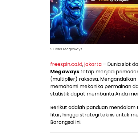
5 Lions Megaways
freespin.co.id
,
jakarta
– Dunia slot 
Megaways
tetap menjadi primadon
(multiplier) raksasa. Mengandalkan
memahami mekanika permainan dan
statistik dapat membantu Anda meng
Berikut adalah panduan mendalam m
fitur, hingga strategi teknis untuk
Barongsai ini.