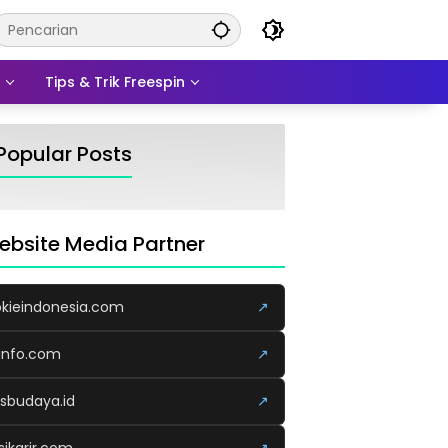
Tips & Trik Freespin
Popular Posts
ebsite Media Partner
kieindonesia.com
↗
info.com
↗
usbudaya.id
↗