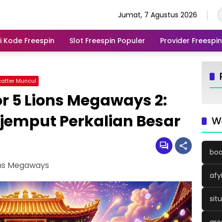
Jumat, 7 Agustus 2026
ri Kode Freespin
Slot Freespin Populer
Provider Freespin
Scatter Muncul
r 5 Lions Megaways 2:
njemput Perkalian Besar
W
boo
ons Megaways
afy
sit