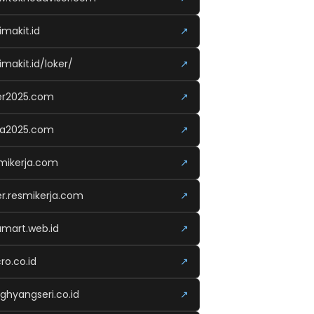
imakit.id
↗
imakit.id/loker/
↗
er2025.com
↗
ja2025.com
↗
mikerja.com
↗
er.resmikerja.com
↗
amart.web.id
↗
ro.co.id
↗
ghyangseri.co.id
↗