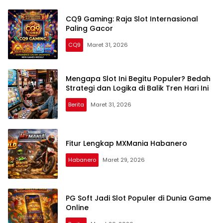
CQ9 Gaming: Raja Slot Internasional
Paling Gacor
CQ9
Maret 31, 2026
Mengapa Slot Ini Begitu Populer? Bedah
Strategi dan Logika di Balik Tren Hari Ini
Berita
Maret 31, 2026
Fitur Lengkap MXMania Habanero
Habanero
Maret 29, 2026
PG Soft Jadi Slot Populer di Dunia Game
Online