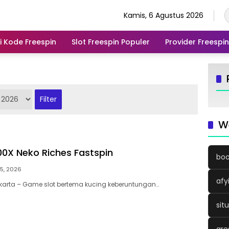
Kamis, 6 Agustus 2026
ri Kode Freespin
Slot Freespin Populer
Provider Freespin
W
00X Neko Riches Fastspin
boo
25, 2026
afy
 jakarta – Game slot bertema kucing keberuntungan…
sit