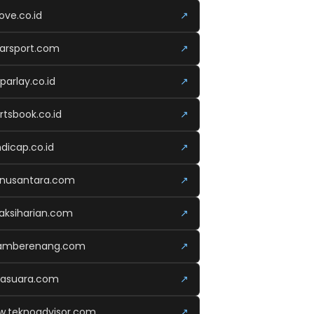
ove.co.id
↗
arsport.com
↗
parlay.co.id
↗
rtsbook.co.id
↗
dicap.co.id
↗
anusantara.com
↗
aksiharian.com
↗
lamberenang.com
↗
kasuara.com
↗
.teknoadvisor.com
↗