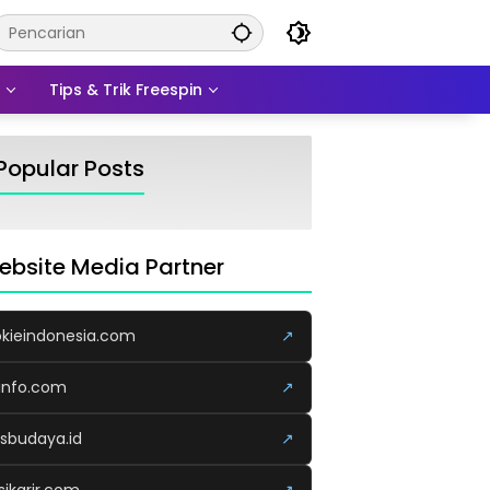
Tips & Trik Freespin
Popular Posts
ebsite Media Partner
kieindonesia.com
↗
info.com
↗
usbudaya.id
↗