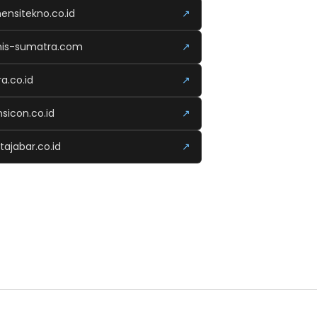
ensitekno.co.id
↗
nis-sumatra.com
↗
ra.co.id
↗
nsicon.co.id
↗
tajabar.co.id
↗