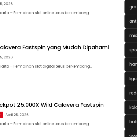
25, 2026
gro
jakarta – Permainan slot online terus berkembang…
ant
mix
Calavera Fastspin yang Mudah Dipahami
spo
25, 2026
han
jakarta – Permainan slot digital terus berkembang…
lig
red
ckpot 25.000X Wild Calavera Fastspin
ko
n
April 25, 2026
bu
jakarta – Permainan slot online terus berkembang…
www