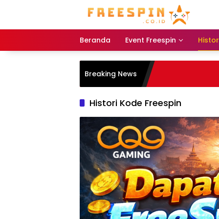
Langsung
ke
konten
Beranda
Event Freespin
Histo
Breaking News
Histori Kode Freespin