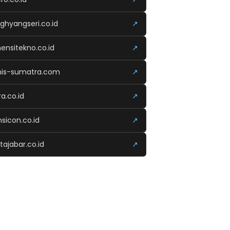
ghyangseri.co.id
↗
ensitekno.co.id
↗
nis-sumatra.com
↗
ra.co.id
↗
nsicon.co.id
↗
tajabar.co.id
↗