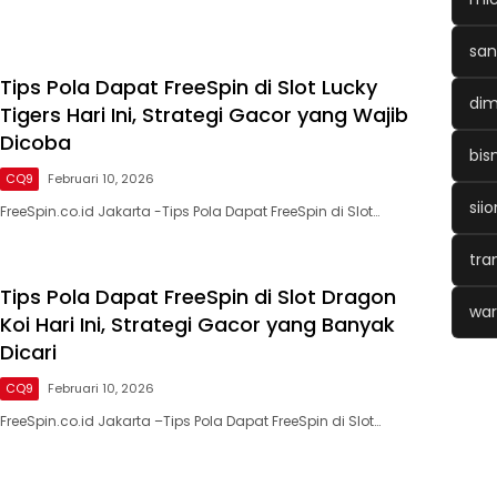
san
Tips Pola Dapat FreeSpin di Slot Lucky
dim
Tigers Hari Ini, Strategi Gacor yang Wajib
Dicoba
bis
CQ9
Februari 10, 2026
siio
FreeSpin.co.id Jakarta -Tips Pola Dapat FreeSpin di Slot…
tra
Tips Pola Dapat FreeSpin di Slot Dragon
war
Koi Hari Ini, Strategi Gacor yang Banyak
Dicari
CQ9
Februari 10, 2026
FreeSpin.co.id Jakarta –Tips Pola Dapat FreeSpin di Slot…