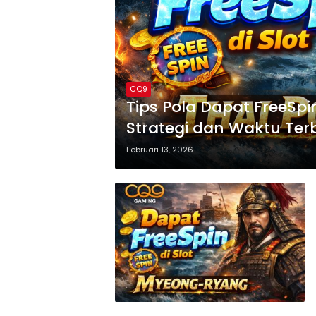
CQ9
Tips Pola Dapat FreeSpin
Strategi dan Waktu Ter
Februari 13, 2026