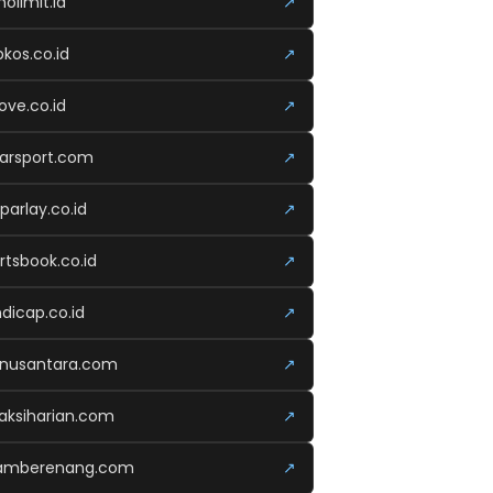
nolimit.id
↗
kos.co.id
↗
ove.co.id
↗
arsport.com
↗
parlay.co.id
↗
rtsbook.co.id
↗
dicap.co.id
↗
anusantara.com
↗
aksiharian.com
↗
lamberenang.com
↗