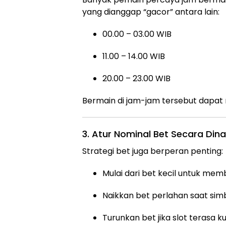
yang dianggap “gacor” antara lain:
00.00 – 03.00 WIB
11.00 – 14.00 WIB
20.00 – 23.00 WIB
Bermain di jam-jam tersebut dapat
3. Atur Nominal Bet Secara Din
Strategi bet juga berperan penting:
Mulai dari bet kecil untuk mem
Naikkan bet perlahan saat sim
Turunkan bet jika slot terasa k