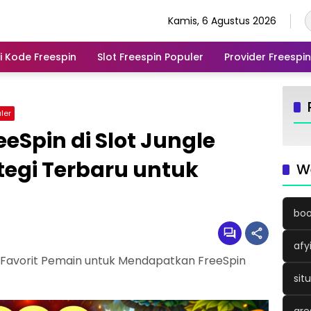
Kamis, 6 Agustus 2026
ri Kode Freespin
Slot Freespin Populer
Provider Freespin
ler
eeSpin di Slot Jungle
rategi Terbaru untuk
W
boo
afy
 Favorit Pemain untuk Mendapatkan FreeSpin
sit