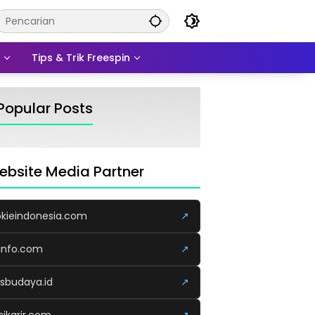
Tips & Trik Freespin
Popular Posts
ebsite Media Partner
kieindonesia.com
↗
info.com
↗
usbudaya.id
↗