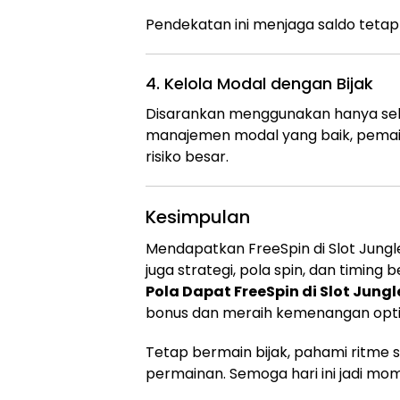
Pendekatan ini menjaga saldo teta
4. Kelola Modal dengan Bijak
Disarankan menggunakan hanya seba
manajemen modal yang baik, pema
risiko besar.
Kesimpulan
Mendapatkan FreeSpin di Slot Jungl
juga strategi, pola spin, dan timi
Pola Dapat FreeSpin di Slot Jungle
bonus dan meraih kemenangan optim
Tetap bermain bijak, pahami ritme s
permainan. Semoga hari ini jadi mom