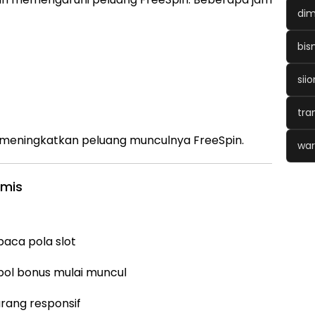
dim
bis
siio
tra
 meningkatkan peluang munculnya FreeSpin.
war
amis
baca pola slot
bol bonus mulai muncul
urang responsif