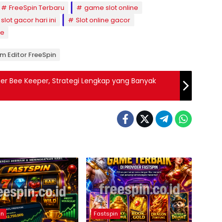
FreeSpin Terbaru
game slot online
slot gacor hari ini
Slot online gacor
ne
im Editor FreeSpin
er Bee Keeper, Strategi Lengkap yang Banyak
in
Fastspin