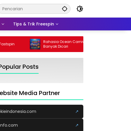
Tips & Trik Freespin
Rahasia Ocean Carnival Fastspin yang
Pola Gol
Banyak Dicari
Efektif
Popular Posts
ebsite Media Partner
kieindonesia.com
↗
info.com
↗