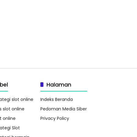
bel
Halaman
ategi slot online
Indeks Beranda
s slot online
Pedoman Media Siber
t online
Privacy Policy
ategi Slot