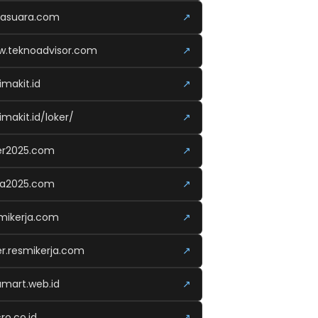
kasuara.com
↗
.teknoadvisor.com
↗
imakit.id
↗
imakit.id/loker/
↗
er2025.com
↗
ja2025.com
↗
mikerja.com
↗
er.resmikerja.com
↗
amart.web.id
↗
ro.co.id
↗