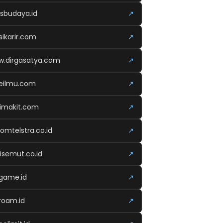
usbudaya.id
↗
sikarir.com
↗
.dirgasatya.com
↗
eilmu.com
↗
imakit.com
↗
komtelstra.co.id
↗
isemut.co.id
↗
vgame.id
↗
roam.id
↗