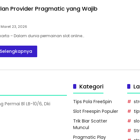
ulan Provider Pragmatic yang Wajib
Maret 23, 2026
jakarta – Dalam dunia permainan slot online…
Selengkapnya
Kategori
La
Tips Pola FreeSpin
str
g Permai Bl LB-10/6, Dki
Slot Freespin Populer
tip
Trik Biar Scatter
slo
Muncul
Str
Pragmatic Play