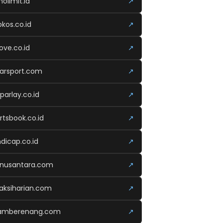
nolimit.id
↗
kos.co.id
↗
ove.co.id
↗
arsport.com
↗
parlay.co.id
↗
rtsbook.co.id
↗
dicap.co.id
↗
anusantara.com
↗
aksiharian.com
↗
lamberenang.com
↗