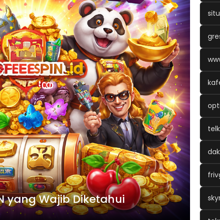
sit
gre
www
kaf
opt
tel
dak
fri
N yang Wajib Diketahui
sky