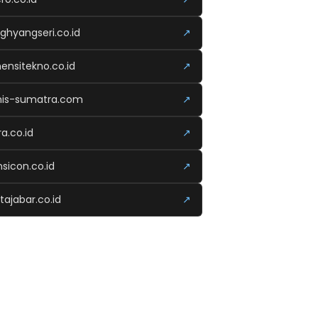
ghyangseri.co.id
↗
ensitekno.co.id
↗
nis-sumatra.com
↗
ra.co.id
↗
nsicon.co.id
↗
tajabar.co.id
↗