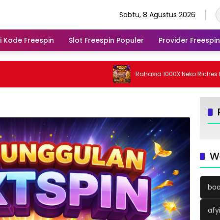
Sabtu, 8 Agustus 2026
ri Kode Freespin
Slot Freespin Populer
Provider Freespin
Rahasia 1000X Neko Riches Fastspin
W
boo
afy