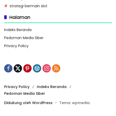
strategi bermain slot
Halaman
Indeks Beranda
Pedoman Media Siber
Privacy Policy
Privacy Policy
Indeks Beranda
Pedoman Media Siber
Didukung oleh WordPress
-
Tema: wpmedia.