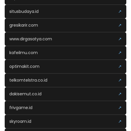
situsbudaya.id
↗
gresikarir.com
↗
www.dirgasatya.com
↗
kafeilmu.com
↗
optimakit.com
↗
telkomtelstra.co.id
↗
dakisemut.co.id
↗
frivgame.id
↗
skyroam.id
↗