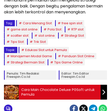
memahami permainan dan mengelola strategi
dengan baik. Dengan begitu, pengalaman bermain
akan lebih terkontrol dan menyenangkan.
Tag:
Cara Menang Slot
free spin slot
game slot online
Pola Slot
RTP slot
scatter slot
slot online
Strategi Slot
Tips Slot
Trik Slot
Topik:
Edukasi Slot untuk Pemula
Manajemen Modal Game
Panduan Slot Online
Strategi Bermain Slot
Tips Game Online
Penulis: Tim Redaksi
Editor: Tim Editor
Freespin.co.id
Freespin.co.id
Cara Main Chocolate Deluxe PGSoft untuk
Pemula