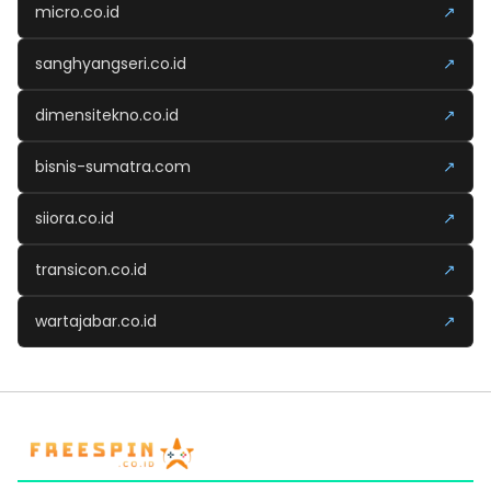
micro.co.id
↗
sanghyangseri.co.id
↗
dimensitekno.co.id
↗
bisnis-sumatra.com
↗
siiora.co.id
↗
transicon.co.id
↗
wartajabar.co.id
↗