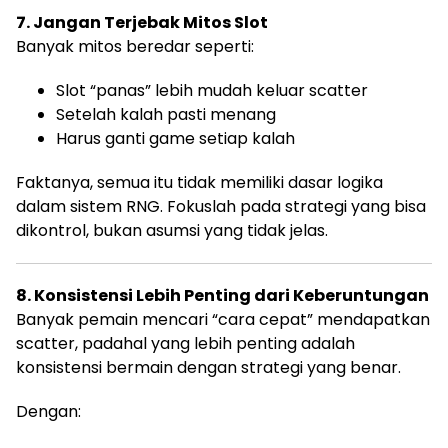
7. Jangan Terjebak Mitos Slot
Banyak mitos beredar seperti:
Slot “panas” lebih mudah keluar scatter
Setelah kalah pasti menang
Harus ganti game setiap kalah
Faktanya, semua itu tidak memiliki dasar logika
dalam sistem RNG. Fokuslah pada strategi yang bisa
dikontrol, bukan asumsi yang tidak jelas.
8. Konsistensi Lebih Penting dari Keberuntungan
Banyak pemain mencari “cara cepat” mendapatkan
scatter, padahal yang lebih penting adalah
konsistensi bermain dengan strategi yang benar.
Dengan: