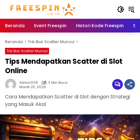
Langsung
ke
konten
Beranda
Event Freespin
Histori Kode Freespin
Slo
Beranda
Trik Biar Scatter Muncul
Trik Biar Scatter Muncul
Tips Mendapatkan Scatter di Slot
Online
Admin008
3 Min Baca
Maret 25, 2026
Cara Mendapatkan Scatter di Slot dengan Strategi
yang Masuk Akal