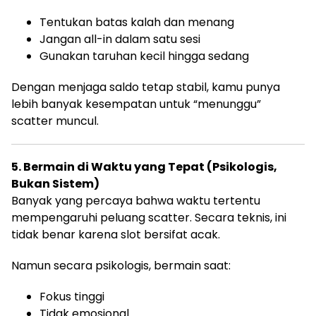
Tentukan batas kalah dan menang
Jangan all-in dalam satu sesi
Gunakan taruhan kecil hingga sedang
Dengan menjaga saldo tetap stabil, kamu punya
lebih banyak kesempatan untuk “menunggu”
scatter muncul.
5. Bermain di Waktu yang Tepat (Psikologis,
Bukan Sistem)
Banyak yang percaya bahwa waktu tertentu
mempengaruhi peluang scatter. Secara teknis, ini
tidak benar karena slot bersifat acak.
Namun secara psikologis, bermain saat:
Fokus tinggi
Tidak emosional