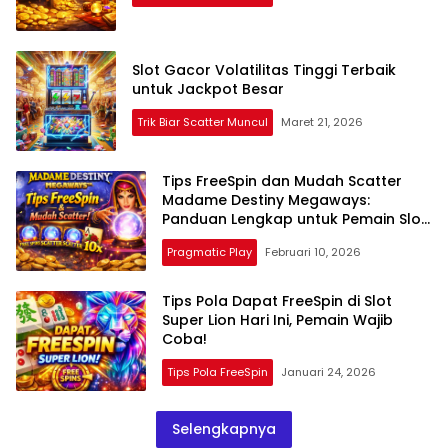
Slot Gacor Volatilitas Tinggi Terbaik
untuk Jackpot Besar
Trik Biar Scatter Muncul
Maret 21, 2026
Tips FreeSpin dan Mudah Scatter
Madame Destiny Megaways:
Panduan Lengkap untuk Pemain Slot
Online
Pragmatic Play
Februari 10, 2026
Tips Pola Dapat FreeSpin di Slot
Super Lion Hari Ini, Pemain Wajib
Coba!
Tips Pola FreeSpin
Januari 24, 2026
Selengkapnya