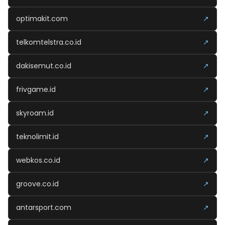
optimakit.com
↗
telkomtelstra.co.id
↗
dakisemut.co.id
↗
frivgame.id
↗
skyroam.id
↗
teknolimit.id
↗
webkos.co.id
↗
groove.co.id
↗
antarsport.com
↗