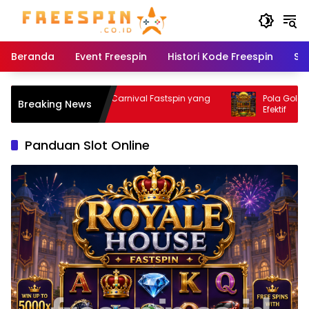
Langsung
ke
konten
Beranda
Event Freespin
Histori Kode Freespin
Slo
Rahasia Ocean Carnival Fastspin yang
Pola Golden Moon E
Breaking News
Banyak Dicari
Efektif
Panduan Slot Online