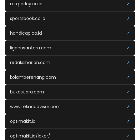
mixparlay.co.id
↗
sportsbook.co.id
↗
handicap.co.id
↗
liganusantara.com
↗
redaksiharian.com
↗
kolamberenang.com
↗
bukasuara.com
↗
www.teknoadvisor.com
↗
optimakit.id
↗
optimakit.id/loker/
↗