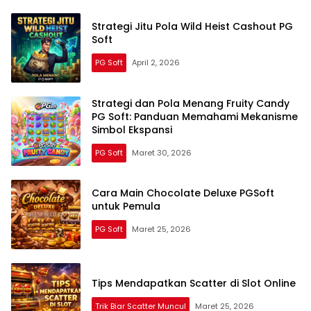
Strategi Jitu Pola Wild Heist Cashout PG
Soft
PG Soft
April 2, 2026
Strategi dan Pola Menang Fruity Candy
PG Soft: Panduan Memahami Mekanisme
Simbol Ekspansi
PG Soft
Maret 30, 2026
Cara Main Chocolate Deluxe PGSoft
untuk Pemula
PG Soft
Maret 25, 2026
Tips Mendapatkan Scatter di Slot Online
Trik Biar Scatter Muncul
Maret 25, 2026