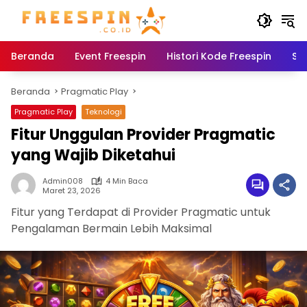
Langsung
ke
konten
Beranda
Event Freespin
Histori Kode Freespin
Slo
Beranda
Pragmatic Play
Pragmatic Play
Teknologi
Fitur Unggulan Provider Pragmatic
yang Wajib Diketahui
Admin008
4 Min Baca
Maret 23, 2026
Fitur yang Terdapat di Provider Pragmatic untuk
Pengalaman Bermain Lebih Maksimal