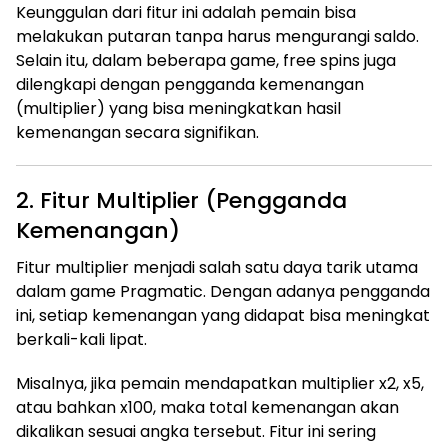
Keunggulan dari fitur ini adalah pemain bisa
melakukan putaran tanpa harus mengurangi saldo.
Selain itu, dalam beberapa game, free spins juga
dilengkapi dengan pengganda kemenangan
(multiplier) yang bisa meningkatkan hasil
kemenangan secara signifikan.
2. Fitur Multiplier (Pengganda
Kemenangan)
Fitur multiplier menjadi salah satu daya tarik utama
dalam game Pragmatic. Dengan adanya pengganda
ini, setiap kemenangan yang didapat bisa meningkat
berkali-kali lipat.
Misalnya, jika pemain mendapatkan multiplier x2, x5,
atau bahkan x100, maka total kemenangan akan
dikalikan sesuai angka tersebut. Fitur ini sering