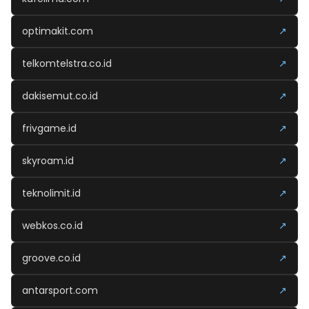
optimakit.com
↗
telkomtelstra.co.id
↗
dakisemut.co.id
↗
frivgame.id
↗
skyroam.id
↗
teknolimit.id
↗
webkos.co.id
↗
groove.co.id
↗
antarsport.com
↗