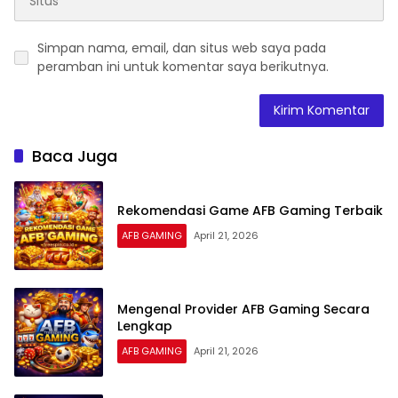
Simpan nama, email, dan situs web saya pada
peramban ini untuk komentar saya berikutnya.
Baca Juga
Rekomendasi Game AFB Gaming Terbaik
AFB GAMING
April 21, 2026
Mengenal Provider AFB Gaming Secara
Lengkap
AFB GAMING
April 21, 2026