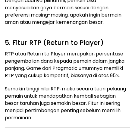
Dengan adanya pilihan ini, pemain bisa
menyesuaikan gaya bermain sesuai dengan
preferensi masing-masing, apakah ingin bermain
aman atau mengejar kemenangan besar.
5. Fitur RTP (Return to Player)
RTP atau Return to Player merupakan persentase
pengembalian dana kepada pemain dalam jangka
panjang. Game dari Pragmatic umumnya memiliki
RTP yang cukup kompetitif, biasanya di atas 95%.
Semakin tinggi nilai RTP, maka secara teori peluang
pemain untuk mendapatkan kembali sebagian
besar taruhan juga semakin besar. Fitur ini sering
menjadi pertimbangan penting sebelum memilih
permainan.