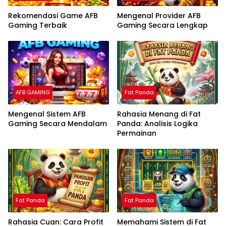
Rekomendasi Game AFB
Mengenal Provider AFB
Gaming Terbaik
Gaming Secara Lengkap
AFB GAMING
Fat Panda
Mengenal Sistem AFB
Rahasia Menang di Fat
Gaming Secara Mendalam
Panda: Analisis Logika
Permainan
Fat Panda
Fat Panda
Rahasia Cuan: Cara Profit
Memahami Sistem di Fat