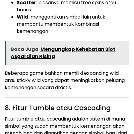
Scatter
: biasanya memicu free spins atau
bonus
Wild
: menggantikan simbol lain untuk
membantu membentuk kombinasi
kemenangan
Baca Juga
Mengungkap Kehebatan Slot
Asgardian Rising
Beberapa game bahkan memiliki expanding wild
atau sticky wild yang dapat meningkatkan peluang
kemenangan secara drastis.
8. Fitur Tumble atau Cascading
Fitur tumble atau cascading adalah sistem di mana
simbol yang sudah membentuk kemenangan akan
menghilang dan digantikan dengan simbol baru dari