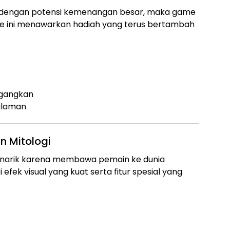
n dengan potensi kemenangan besar, maka game
ame ini menawarkan hadiah yang terus bertambah
egangkan
alaman
n Mitologi
menarik karena membawa pemain ke dunia
i efek visual yang kuat serta fitur spesial yang