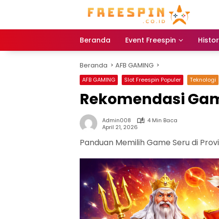
Langsung
ke
konten
Beranda
Event Freespin
Histo
Beranda
AFB GAMING
AFB GAMING
Slot Freespin Populer
Teknologi
Rekomendasi Gam
Admin008
4 Min Baca
April 21, 2026
Panduan Memilih Game Seru di Prov