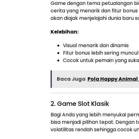
Game dengan tema petualangan bias
cerita yang menarik dan fitur bonus
akan diajak menjelajahi dunia bar
Kelebihan:
Visual menarik dan dinamis
Fitur bonus lebih sering muncul
Cocok untuk pemain yang suka
Baca Juga
Pola Happy Animal
2. Game Slot Klasik
Bagi Anda yang lebih menyukai perm
bisa menjadi pilihan tepat. Dengan 
volatilitas rendah sehingga cocok u