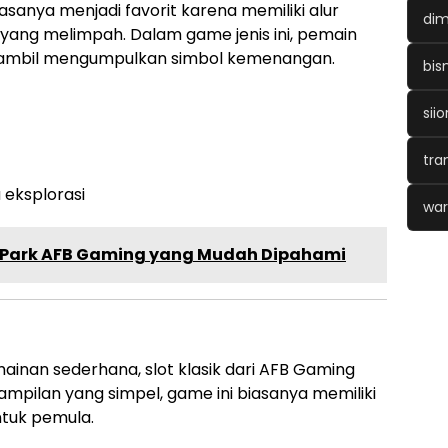
anya menjadi favorit karena memiliki alur
dim
 yang melimpah. Dalam game jenis ini, pemain
u sambil mengumpulkan simbol kemenangan.
bis
siio
tra
 eksplorasi
war
 Park AFB Gaming yang Mudah Dipahami
ainan sederhana, slot klasik dari AFB Gaming
tampilan yang simpel, game ini biasanya memiliki
ntuk pemula.