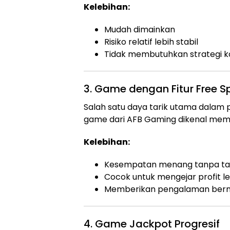
Kelebihan:
Mudah dimainkan
Risiko relatif lebih stabil
Tidak membutuhkan strategi 
3. Game dengan Fitur Free Sp
Salah satu daya tarik utama dalam p
game dari AFB Gaming dikenal memil
Kelebihan:
Kesempatan menang tanpa t
Cocok untuk mengejar profit l
Memberikan pengalaman berma
4. Game Jackpot Progresif