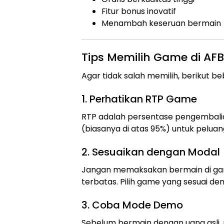
Fitur bonus inovatif
Menambah keseruan bermain
Tips Memilih Game di AF
Agar tidak salah memilih, berikut b
1. Perhatikan RTP Game
RTP adalah persentase pengembalia
(biasanya di atas 95%) untuk peluan
2. Sesuaikan dengan Modal
Jangan memaksakan bermain di game 
terbatas. Pilih game yang sesuai d
3. Coba Mode Demo
Sebelum bermain dengan uang asl