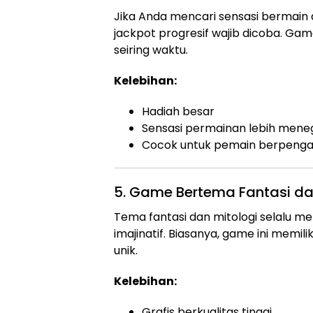
Jika Anda mencari sensasi bermai
jackpot progresif wajib dicoba. G
seiring waktu.
Kelebihan:
Hadiah besar
Sensasi permainan lebih men
Cocok untuk pemain berpeng
5. Game Bertema Fantasi da
Tema fantasi dan mitologi selalu 
imajinatif. Biasanya, game ini memilik
unik.
Kelebihan:
Grafis berkualitas tinggi