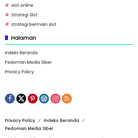
slot online
Strategi Slot
strategi bermain slot
Halaman
Indeks Beranda
Pedoman Media Siber
Privacy Policy
Privacy Policy
Indeks Beranda
Pedoman Media Siber