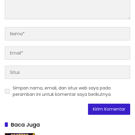
Simpan nama, email, dan situs web saya pada
peramban ini untuk komentar saya berikutnya.
Baca Juga