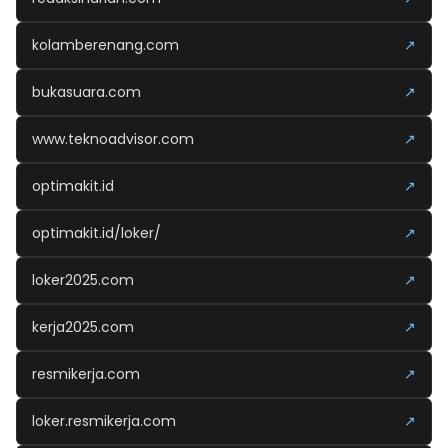
kolamberenang.com
↗
bukasuara.com
↗
www.teknoadvisor.com
↗
optimakit.id
↗
optimakit.id/loker/
↗
loker2025.com
↗
kerja2025.com
↗
resmikerja.com
↗
loker.resmikerja.com
↗