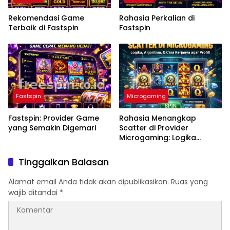
Rekomendasi Game
Rahasia Perkalian di
Terbaik di Fastspin
Fastspin
Fastspin
Microgaming
Fastspin: Provider Game
Rahasia Menangkap
yang Semakin Digemari
Scatter di Provider
Microgaming: Logika
Algoritma dan Cara
Kerjanya
Tinggalkan Balasan
Alamat email Anda tidak akan dipublikasikan.
Ruas yang
wajib ditandai
*