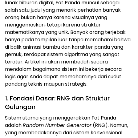
lunak hiburan digital, Fat Panda muncul sebagai
salah satu judul yang menarik perhatian banyak
orang bukan hanya karena visualnya yang
menggemaskan, tetapi karena struktur
matematikanya yang unik. Banyak orang terjebak
hanya pada tampilan luar tanpa memahami bahwa
di balik animasi bambu dan karakter panda yang
gemuk, terdapat sistem algoritma yang sangat
teratur. Artikel ini akan membedah secara
mendalam bagaimana sistem ini bekerja secara
logis agar Anda dapat memahaminya dari sudut
pandang teknis maupun strategis.
1. Fondasi Dasar: RNG dan Struktur
Gulungan
Sistem utama yang menggerakkan Fat Panda
adalah
Random Number Generator
(RNG). Namun,
yang membedakannya dari sistem konvensional