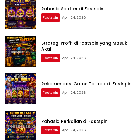
Rahasia Scatter di Fastspin
Fastspin
April 24, 2026
Strategi Profit di Fastspin yang Masuk
Akal
Fastspin
April 24, 2026
Rekomendasi Game Terbaik di Fastspin
Fastspin
April 24, 2026
Rahasia Perkalian di Fastspin
Fastspin
April 24, 2026