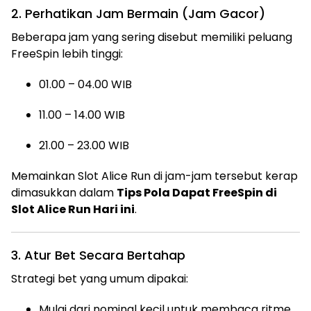
2. Perhatikan Jam Bermain (Jam Gacor)
Beberapa jam yang sering disebut memiliki peluang
FreeSpin lebih tinggi:
01.00 – 04.00 WIB
11.00 – 14.00 WIB
21.00 – 23.00 WIB
Memainkan Slot Alice Run di jam-jam tersebut kerap
dimasukkan dalam
Tips Pola Dapat FreeSpin di
Slot Alice Run Hari ini
.
3. Atur Bet Secara Bertahap
Strategi bet yang umum dipakai:
Mulai dari nominal kecil untuk membaca ritme