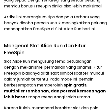
yang tepat. Dengan strategi yang sesuai, peluang
memicu bonus FreeSpin dinilai bisa lebih maksimal.
Artikel ini merangkum tips dan pola terbaru yang
banyak dicoba pemain untuk meningkatkan peluang
mendapatkan FreeSpin di Slot Alice Run hari ini.
Mengenal Slot Alice Run dan Fitur
FreeSpin
Slot Alice Run mengusung tema petualangan
dengan mekanisme permainan yang dinamis. Fitur
FreeSpin biasanya aktif saat simbol scatter muncul
dalam jumlah tertentu. Pada mode ini, pemain
berkesempatan memperoleh
spin gratis,
multiplier tambahan, dan potensi kemenangan
lebih besar
tanpa mengurangi saldo utama.
Karena itulah, memahami karakter slot dan pola