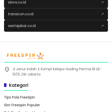
siiora.co.id
↗
transicon.co.id
↗
wartajabar.co.id
↗
Jl Janur Indah X Kompl Kelapa Gading Permai Bl LB-
10/6, Dki Jakarta
Kategori
Tips Pola FreeSpin
Slot Freespin Populer