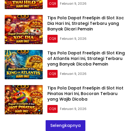
CQ9
Februari 9, 2026
Tips Pola Dapat FreeSpin di Slot Xoc
Dia Hari Ini, Strategi Terbaru yang
Banyak Dicari Pemain
CQ9
Februari 9, 2026
Tips Pola Dapat FreeSpin di Slot King
of Atlantis Hari Ini, Strategi Terbaru
yang Banyak Dicoba Pemain
CQ9
Februari 9, 2026
Tips Pola Dapat FreeSpin di Slot Hot
Pinatas Hari Ini, Bocoran Terbaru
yang Wajib Dicoba
CQ9
Februari 9, 2026
Selengkapnya