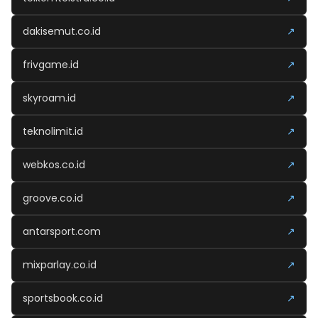
dakisemut.co.id
↗
frivgame.id
↗
skyroam.id
↗
teknolimit.id
↗
webkos.co.id
↗
groove.co.id
↗
antarsport.com
↗
mixparlay.co.id
↗
sportsbook.co.id
↗