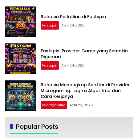
Rahasia Perkalian di Fastspin
Fastspin
April 24, 2026
Fastspin: Provider Game yang Semakin
Digemari
Fastspin
April 24, 2026
Rahasia Menangkap Scatter di Provider
Microgaming: Logika Algoritma dan
Cara Kerjanya
Microgaming
April 23, 2026
Popular Posts