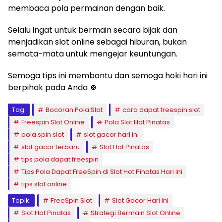
membaca pola permainan dengan baik.
Selalu ingat untuk bermain secara bijak dan
menjadikan slot online sebagai hiburan, bukan
semata-mata untuk mengejar keuntungan.
Semoga tips ini membantu dan semoga hoki hari ini
berpihak pada Anda 🍀
Tag:
Bocoran Pola Slot
cara dapat freespin slot
Freespin Slot Online
Pola Slot Hot Pinatas
pola spin slot
slot gacor hari ini
slot gacor terbaru
Slot Hot Pinatas
tips pola dapat freespin
Tips Pola Dapat FreeSpin di Slot Hot Pinatas Hari Ini
tips slot online
Topik:
FreeSpin Slot
Slot Gacor Hari Ini
Slot Hot Pinatas
Strategi Bermain Slot Online