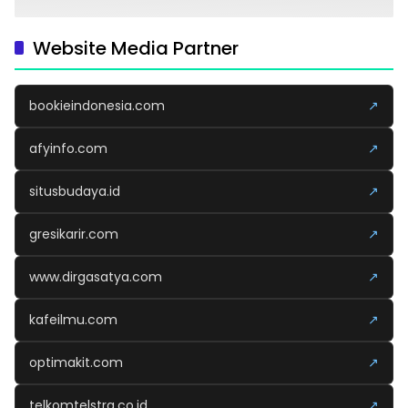
Website Media Partner
bookieindonesia.com
↗
afyinfo.com
↗
situsbudaya.id
↗
gresikarir.com
↗
www.dirgasatya.com
↗
kafeilmu.com
↗
optimakit.com
↗
telkomtelstra.co.id
↗