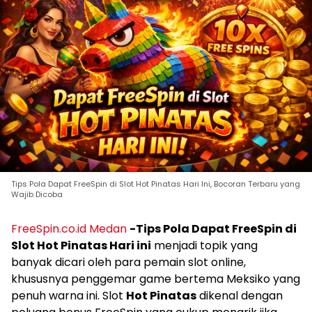
Tips Pola Dapat FreeSpin di Slot Hot Pinatas Hari Ini, Bocoran Terbaru yang
Wajib Dicoba
FreeSpin.co.id
Medan
-Tips Pola Dapat FreeSpin di
Slot Hot Pinatas Hari ini
menjadi topik yang
banyak dicari oleh para pemain slot online,
khususnya penggemar game bertema Meksiko yang
penuh warna ini. Slot
Hot Pinatas
dikenal dengan