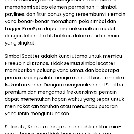
memahami setiap elemen permainan — simbol,
paylines, dan fitur bonus yang tersembunyi. Pemain
yang benar-benar memahami pola simbol dan
trigger FreeSpin dapat memaksimalkan modal
dengan lebih efektif, bahkan dalam sesi bermain
yang singkat.
Simbol Scatter adalah kunci utama untuk memicu
FreeSpin di Kronos. Tidak semua simbol scatter
memberikan peluang yang sama, dan beberapa
pemain sering salah mengira simbol biasa memiliki
kekuatan sama. Dengan mengenali simbol Scatter
premium dan mengamati frekuensinya, pemain
dapat menentukan kapan waktu yang tepat untuk
meningkatkan taruhan atau menunggu putaran
yang lebih menguntungkan.
Selain itu, Kronos sering menambahkan fitur mini-
game bonus yang tidak hanya meningkatkan