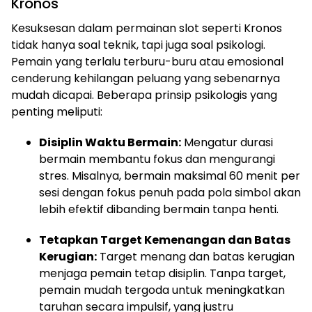
Kronos
Kesuksesan dalam permainan slot seperti Kronos
tidak hanya soal teknik, tapi juga soal psikologi.
Pemain yang terlalu terburu-buru atau emosional
cenderung kehilangan peluang yang sebenarnya
mudah dicapai. Beberapa prinsip psikologis yang
penting meliputi:
Disiplin Waktu Bermain:
Mengatur durasi
bermain membantu fokus dan mengurangi
stres. Misalnya, bermain maksimal 60 menit per
sesi dengan fokus penuh pada pola simbol akan
lebih efektif dibanding bermain tanpa henti.
Tetapkan Target Kemenangan dan Batas
Kerugian:
Target menang dan batas kerugian
menjaga pemain tetap disiplin. Tanpa target,
pemain mudah tergoda untuk meningkatkan
taruhan secara impulsif, yang justru