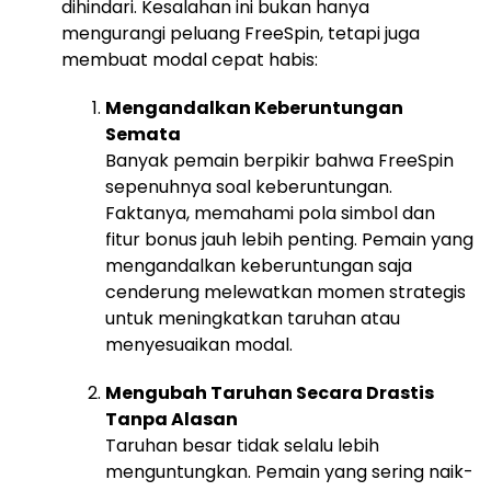
dihindari. Kesalahan ini bukan hanya
mengurangi peluang FreeSpin, tetapi juga
membuat modal cepat habis:
Mengandalkan Keberuntungan
Semata
Banyak pemain berpikir bahwa FreeSpin
sepenuhnya soal keberuntungan.
Faktanya, memahami pola simbol dan
fitur bonus jauh lebih penting. Pemain yang
mengandalkan keberuntungan saja
cenderung melewatkan momen strategis
untuk meningkatkan taruhan atau
menyesuaikan modal.
Mengubah Taruhan Secara Drastis
Tanpa Alasan
Taruhan besar tidak selalu lebih
menguntungkan. Pemain yang sering naik-