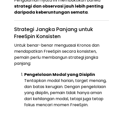
Pengalaman nyata ini membuktikan bahwa
strategi dan observasi jauh lebih penting
daripada keberuntungan semata
.
Strategi Jangka Panjang untuk
FreeSpin Konsisten
Untuk benar-benar menguasai Kronos dan
mendapatkan FreeSpin secara konsisten,
pemain perlu membangun strategi jangka
panjang:
Pengelolaan Modal yang Disiplin
Tentapkan modal harian, target menang,
dan batas kerugian. Dengan pengelolaan
yang disiplin, pemain tidak hanya aman
dari kehilangan modal, tetapi juga tetap
fokus mencari momen FreeSpin.