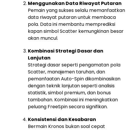
Menggunakan Data Riwayat Putaran
Pemain yang sukses selalu memanfaatkan
data riwayat putaran untuk membaca
pola. Data ini membantu memprediksi
kapan simbol Scatter kemungkinan besar
akan muncul.
Kombinasi Strategi Dasar dan
Lanjutan
Strategi dasar seperti pengamatan pola
Scatter, manajemen taruhan, dan
pemanfaatan Auto-Spin dikombinasikan
dengan teknik lanjutan seperti analisis
statistik, simbol premium, dan bonus
tambahan. Kombinasi ini meningkatkan
peluang FreeSpin secara signifikan.
Konsistensi dan Kesabaran
Bermain Kronos bukan soal cepat