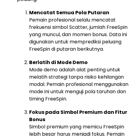
Mencatat Semua Pola Putaran
Pemain profesional selalu mencatat
frekuensi simbol Scatter, jumlah FreeSpin
yang muncul, dan momen bonus. Data ini
digunakan untuk memprediksi peluang
FreeSpin di putaran berikutnya.
Berlatih di Mode Demo
Mode demo adalah alat penting untuk
melatih strategi tanpa risiko kehilangan
modal. Pemain profesional menggunakan
mode ini untuk menguji pola taruhan dan
timing FreeSpin.
Fokus pada Simbol Premium dan Fitur
Bonus
Simbol premium yang memicu FreeSpin
lebih besar harus menjadi fokus. Pemain