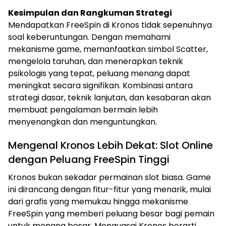
Kesimpulan dan Rangkuman Strategi
Mendapatkan FreeSpin di Kronos tidak sepenuhnya
soal keberuntungan. Dengan memahami
mekanisme game, memanfaatkan simbol Scatter,
mengelola taruhan, dan menerapkan teknik
psikologis yang tepat, peluang menang dapat
meningkat secara signifikan. Kombinasi antara
strategi dasar, teknik lanjutan, dan kesabaran akan
membuat pengalaman bermain lebih
menyenangkan dan menguntungkan.
Mengenal Kronos Lebih Dekat: Slot Online
dengan Peluang FreeSpin Tinggi
Kronos bukan sekadar permainan slot biasa. Game
ini dirancang dengan fitur-fitur yang menarik, mulai
dari grafis yang memukau hingga mekanisme
FreeSpin yang memberi peluang besar bagi pemain
untuk menang besar. Menguasai Kronos berarti