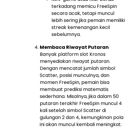
terkadang memicu FreeSpin
secara acak, tetapi muncul
lebih sering jika pemain memiliki
streak kemenangan kecil
sebelumnya.
Membaca Riwayat Putaran
Banyak platform slot Kronos
menyediakan riwayat putaran.
Dengan mencatat jumlah simbol
Scatter, posisi munculnya, dan
momen FreeSpin, pemain bisa
membuat prediksi matematis
sederhana. Misalnya, jika dalam 50
putaran terakhir FreeSpin muncul 4
kali setelah simbol Scatter di
gulungan 2 dan 4, kemungkinan pola
ini akan muncul kembali meningkat.