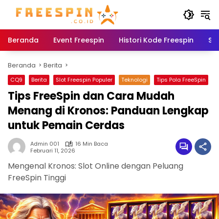
Langsung
ke
konten
Beranda
Event Freespin
Histori Kode Freespin
Slo
Beranda
Berita
CQ9
Berita
Slot Freespin Populer
Teknologi
Tips Pola FreeSpin
Tips FreeSpin dan Cara Mudah
Menang di Kronos: Panduan Lengkap
untuk Pemain Cerdas
Admin 001
16 Min Baca
Februari 11, 2026
Mengenal Kronos: Slot Online dengan Peluang
FreeSpin Tinggi