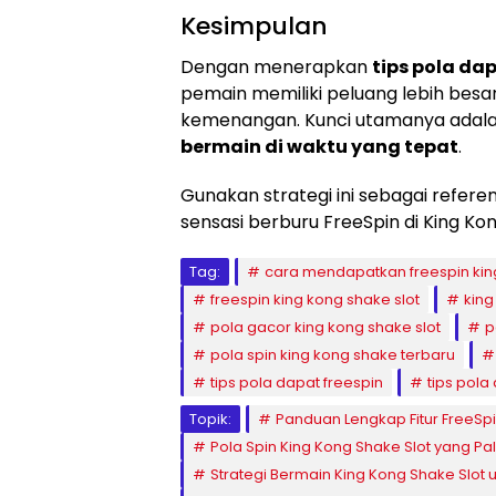
Kesimpulan
Dengan menerapkan
tips pola dap
pemain memiliki peluang lebih be
kemenangan. Kunci utamanya adal
bermain di waktu yang tepat
.
Gunakan strategi ini sebagai referen
sensasi berburu FreeSpin di King Kong
Tag:
cara mendapatkan freespin kin
freespin king kong shake slot
king
pola gacor king kong shake slot
p
pola spin king kong shake terbaru
tips pola dapat freespin
tips pola
Topik:
Panduan Lengkap Fitur FreeSpi
Pola Spin King Kong Shake Slot yang Pali
Strategi Bermain King Kong Shake Slot 