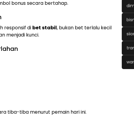
imbol bonus secara bertahap.
dim
h
bis
h responsif di
bet stabil
, bukan bet terlalu kecil
siio
han menjadi kunci.
rlahan
tra
war
ra tiba-tiba menurut pemain hari ini.