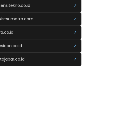
ensitekno.co.id
↗
nis-sumatra.com
↗
ra.co.id
↗
nsicon.co.id
↗
tajabar.co.id
↗