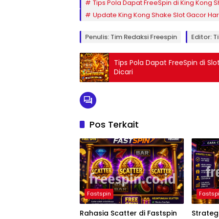
Tips Pola Dapat FreeSpin di King Kong Sh
Update King Kong Shake Slot Gacor Hari
Penulis: Tim Redaksi Freespin
Editor: T
Tips Pola Dapat FreeSpin di Slo
Dicari
Pos Terkait
Fastspin
Fastsp
Rahasia Scatter di Fastspin
Strategi