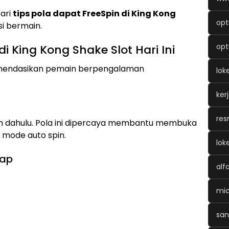
ari
tips pola dapat FreeSpin di King Kong
opt
i bermain.
opt
di King Kong Shake Slot Hari Ini
omendasikan pemain berpengalaman
lok
ker
res
h dahulu. Pola ini dipercaya membantu membuka
mode auto spin.
lok
hap
alf
mic
san