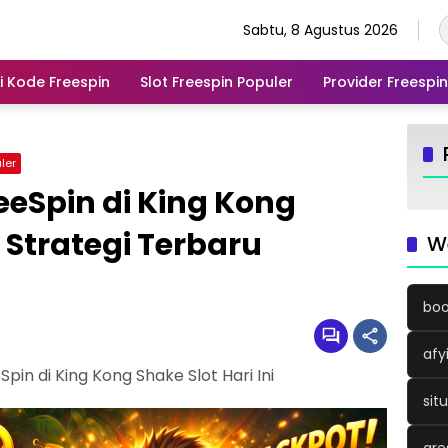
Sabtu, 8 Agustus 2026
ri Kode Freespin
Slot Freespin Populer
Provider Freespin
ler
eeSpin di King Kong
, Strategi Terbaru
W
boo
afy
in di King Kong Shake Slot Hari Ini
sit