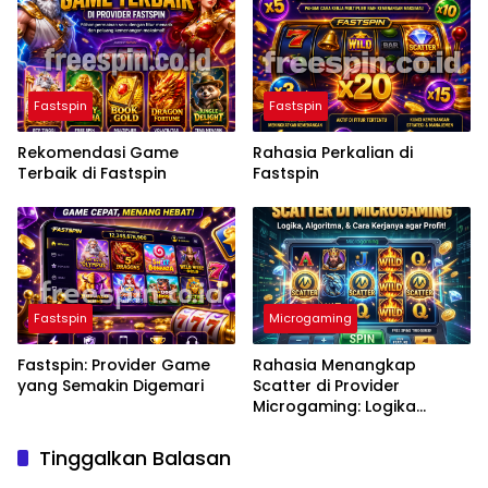
Fastspin
Fastspin
Rekomendasi Game
Rahasia Perkalian di
Terbaik di Fastspin
Fastspin
Fastspin
Microgaming
Fastspin: Provider Game
Rahasia Menangkap
yang Semakin Digemari
Scatter di Provider
Microgaming: Logika
Algoritma dan Cara
Kerjanya
Tinggalkan Balasan