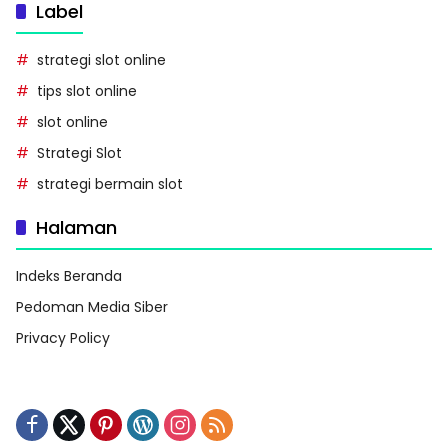
Label
strategi slot online
tips slot online
slot online
Strategi Slot
strategi bermain slot
Halaman
Indeks Beranda
Pedoman Media Siber
Privacy Policy