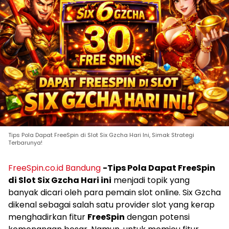
Tips Pola Dapat FreeSpin di Slot Six Gzcha Hari Ini, Simak Strategi
Terbarunya!
FreeSpin.co.id
Bandung
-Tips Pola Dapat FreeSpin
di Slot Six Gzcha Hari ini
menjadi topik yang
banyak dicari oleh para pemain slot online. Six Gzcha
dikenal sebagai salah satu provider slot yang kerap
menghadirkan fitur
FreeSpin
dengan potensi