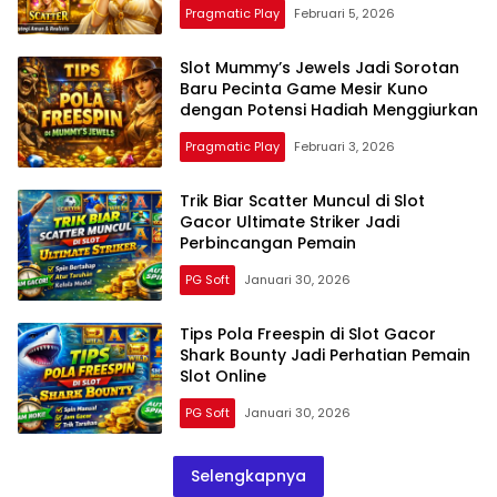
Pragmatic Play
Februari 5, 2026
Slot Mummy’s Jewels Jadi Sorotan
Baru Pecinta Game Mesir Kuno
dengan Potensi Hadiah Menggiurkan
Pragmatic Play
Februari 3, 2026
Trik Biar Scatter Muncul di Slot
Gacor Ultimate Striker Jadi
Perbincangan Pemain
PG Soft
Januari 30, 2026
Tips Pola Freespin di Slot Gacor
Shark Bounty Jadi Perhatian Pemain
Slot Online
PG Soft
Januari 30, 2026
Selengkapnya