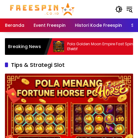
Langsung
ke
konten
Beranda
Event Freespin
Histori Kode Freespin
Slo
Fastspin yang
Pola Golden Moon Empire Fast Spin yang
Breaking News
Efektif
Tips & Strategi Slot