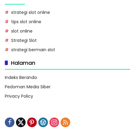
strategi slot online
tips slot online
slot online
Strategi Slot
strategi bermain slot
Halaman
Indeks Beranda
Pedoman Media Siber
Privacy Policy