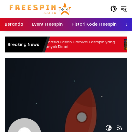
Langsung
ke
konten
Beranda
Event Freespin
Histori Kode Freespin
Slo
Rahasia Ocean Carnival Fastspin yang
P
Breaking News
pin
Banyak Dicari
Ef