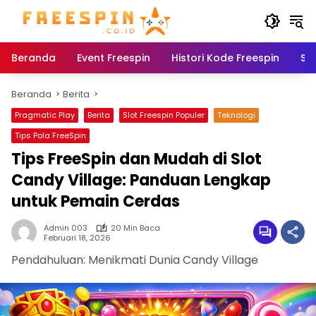
Langsung
ke
konten
Beranda
Event Freespin
Histori Kode Freespin
Slo
Beranda
Berita
Pragmatic Play
Berita
Slot Freespin Populer
Teknologi
Tips Pola FreeSpin
Tips FreeSpin dan Mudah di Slot
Candy Village: Panduan Lengkap
untuk Pemain Cerdas
Admin 003
20 Min Baca
Februari 18, 2026
Pendahuluan: Menikmati Dunia Candy Village