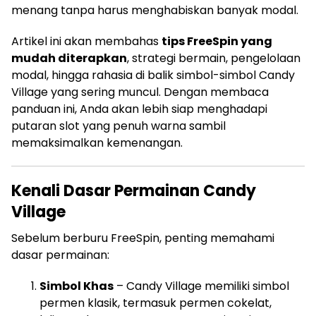
menang tanpa harus menghabiskan banyak modal.
Artikel ini akan membahas
tips FreeSpin yang
mudah diterapkan
, strategi bermain, pengelolaan
modal, hingga rahasia di balik simbol-simbol Candy
Village yang sering muncul. Dengan membaca
panduan ini, Anda akan lebih siap menghadapi
putaran slot yang penuh warna sambil
memaksimalkan kemenangan.
Kenali Dasar Permainan Candy
Village
Sebelum berburu FreeSpin, penting memahami
dasar permainan:
Simbol Khas
– Candy Village memiliki simbol
permen klasik, termasuk permen cokelat,