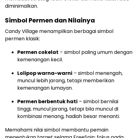
diminimalkan.
Simbol Permen dan Nilainya
Candy Village menampilkan berbagai simbol
permen klasik:
Permen cokelat
– simbol paling umum dengan
kemenangan kecil.
Lolipop warna-warni
– simbol menengah,
muncul lebih jarang, tetapi memberikan
kemenangan lumayan.
Permen berbentuk hati
– simbol bernilai
tinggi, muncul jarang, tetapi bila muncul di
kombinasi menang, hadiah besar menanti.
Memahami nilai simbol membantu pemain
menentukan target selama FreeSpin: fokus pada