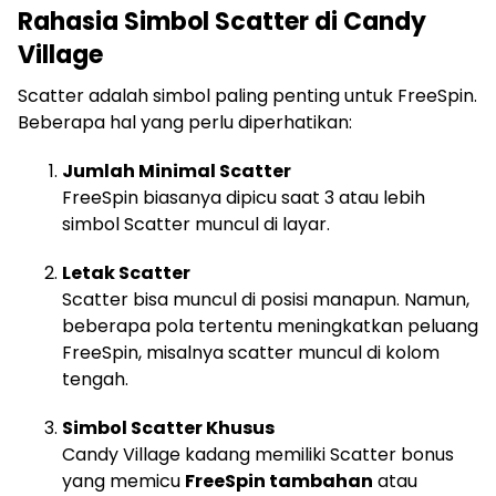
Rahasia Simbol Scatter di Candy
Village
Scatter adalah simbol paling penting untuk FreeSpin.
Beberapa hal yang perlu diperhatikan:
Jumlah Minimal Scatter
FreeSpin biasanya dipicu saat 3 atau lebih
simbol Scatter muncul di layar.
Letak Scatter
Scatter bisa muncul di posisi manapun. Namun,
beberapa pola tertentu meningkatkan peluang
FreeSpin, misalnya scatter muncul di kolom
tengah.
Simbol Scatter Khusus
Candy Village kadang memiliki Scatter bonus
yang memicu
FreeSpin tambahan
atau