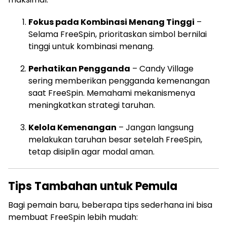
Fokus pada Kombinasi Menang Tinggi
–
Selama FreeSpin, prioritaskan simbol bernilai
tinggi untuk kombinasi menang.
Perhatikan Pengganda
– Candy Village
sering memberikan pengganda kemenangan
saat FreeSpin. Memahami mekanismenya
meningkatkan strategi taruhan.
Kelola Kemenangan
– Jangan langsung
melakukan taruhan besar setelah FreeSpin,
tetap disiplin agar modal aman.
Tips Tambahan untuk Pemula
Bagi pemain baru, beberapa tips sederhana ini bisa
membuat FreeSpin lebih mudah: