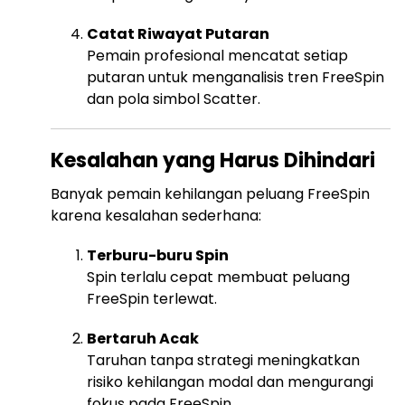
Catat Riwayat Putaran
Pemain profesional mencatat setiap
putaran untuk menganalisis tren FreeSpin
dan pola simbol Scatter.
Kesalahan yang Harus Dihindari
Banyak pemain kehilangan peluang FreeSpin
karena kesalahan sederhana:
Terburu-buru Spin
Spin terlalu cepat membuat peluang
FreeSpin terlewat.
Bertaruh Acak
Taruhan tanpa strategi meningkatkan
risiko kehilangan modal dan mengurangi
fokus pada FreeSpin.