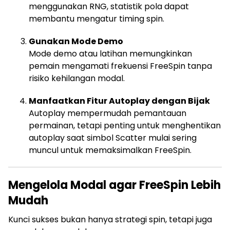
menggunakan RNG, statistik pola dapat
membantu mengatur timing spin.
Gunakan Mode Demo
Mode demo atau latihan memungkinkan
pemain mengamati frekuensi FreeSpin tanpa
risiko kehilangan modal.
Manfaatkan Fitur Autoplay dengan Bijak
Autoplay mempermudah pemantauan
permainan, tetapi penting untuk menghentikan
autoplay saat simbol Scatter mulai sering
muncul untuk memaksimalkan FreeSpin.
Mengelola Modal agar FreeSpin Lebih
Mudah
Kunci sukses bukan hanya strategi spin, tetapi juga