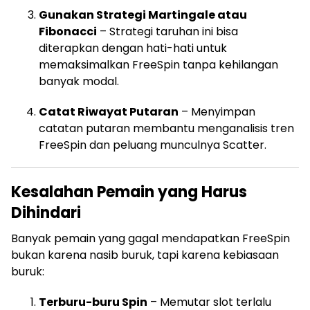
Gunakan Strategi Martingale atau
Fibonacci
– Strategi taruhan ini bisa
diterapkan dengan hati-hati untuk
memaksimalkan FreeSpin tanpa kehilangan
banyak modal.
Catat Riwayat Putaran
– Menyimpan
catatan putaran membantu menganalisis tren
FreeSpin dan peluang munculnya Scatter.
Kesalahan Pemain yang Harus
Dihindari
Banyak pemain yang gagal mendapatkan FreeSpin
bukan karena nasib buruk, tapi karena kebiasaan
buruk:
Terburu-buru Spin
– Memutar slot terlalu