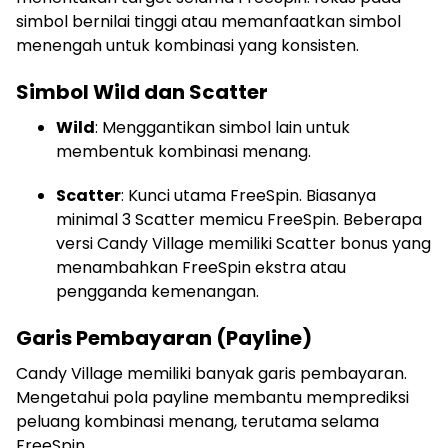
simbol bernilai tinggi atau memanfaatkan simbol
menengah untuk kombinasi yang konsisten.
Simbol Wild dan Scatter
Wild
: Menggantikan simbol lain untuk
membentuk kombinasi menang.
Scatter
: Kunci utama FreeSpin. Biasanya
minimal 3 Scatter memicu FreeSpin. Beberapa
versi Candy Village memiliki Scatter bonus yang
menambahkan FreeSpin ekstra atau
pengganda kemenangan.
Garis Pembayaran (Payline)
Candy Village memiliki banyak garis pembayaran.
Mengetahui pola payline membantu memprediksi
peluang kombinasi menang, terutama selama
FreeSpin.