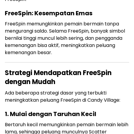
FreeSpin: Kesempatan Emas
FreeSpin memungkinkan pemain bermain tanpa
mengurangi saldo. Selama FreeSpin, banyak simbol
bernilai tinggi muncul lebih sering, dan pengganda
kemenangan bisa aktif, meningkatkan peluang
kemenangan besar.
Strategi Mendapatkan FreeSpin
dengan Mudah
Ada beberapa strategi dasar yang terbukti
meningkatkan peluang FreeSpin di Candy Village:
1. Mulai dengan Taruhan Kecil
Bertaruh kecil memungkinkan pemain bermain lebih
lama, sehingga peluang munculnya Scatter