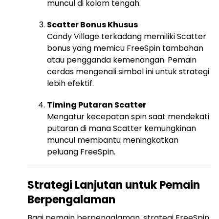
muncul di kolom tengah.
Scatter Bonus Khusus
Candy Village terkadang memiliki Scatter
bonus yang memicu FreeSpin tambahan
atau pengganda kemenangan. Pemain
cerdas mengenali simbol ini untuk strategi
lebih efektif.
Timing Putaran Scatter
Mengatur kecepatan spin saat mendekati
putaran di mana Scatter kemungkinan
muncul membantu meningkatkan
peluang FreeSpin.
Strategi Lanjutan untuk Pemain
Berpengalaman
Bagi pemain berpengalaman, strategi FreeSpin