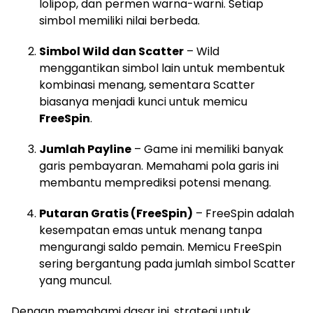
lolipop, dan permen warna-warni. Setiap
simbol memiliki nilai berbeda.
Simbol Wild dan Scatter
– Wild
menggantikan simbol lain untuk membentuk
kombinasi menang, sementara Scatter
biasanya menjadi kunci untuk memicu
FreeSpin
.
Jumlah Payline
– Game ini memiliki banyak
garis pembayaran. Memahami pola garis ini
membantu memprediksi potensi menang.
Putaran Gratis (FreeSpin)
– FreeSpin adalah
kesempatan emas untuk menang tanpa
mengurangi saldo pemain. Memicu FreeSpin
sering bergantung pada jumlah simbol Scatter
yang muncul.
Dengan memahami dasar ini, strategi untuk