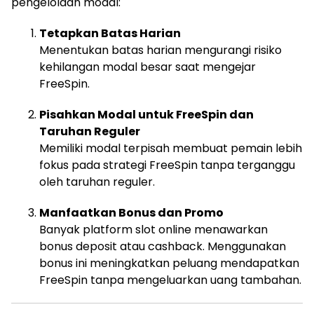
pengelolaan modal:
Tetapkan Batas Harian
Menentukan batas harian mengurangi risiko
kehilangan modal besar saat mengejar
FreeSpin.
Pisahkan Modal untuk FreeSpin dan
Taruhan Reguler
Memiliki modal terpisah membuat pemain lebih
fokus pada strategi FreeSpin tanpa terganggu
oleh taruhan reguler.
Manfaatkan Bonus dan Promo
Banyak platform slot online menawarkan
bonus deposit atau cashback. Menggunakan
bonus ini meningkatkan peluang mendapatkan
FreeSpin tanpa mengeluarkan uang tambahan.