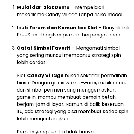
Mulai dari Slot Demo
– Mempelajari
mekanisme Candy Village tanpa risiko modal.
Ikuti Forum dan Komunitas Slot
– Banyak trik
FreeSpin dibagikan pemain berpengalaman.
Catat Simbol Favorit
– Mengamati simbol
yang sering muncul membantu strategi spin
lebih cerdas.
Slot
Candy Village
bukan sekadar permainan
biasa. Dengan grafis warna-warni, musik ceria,
dan simbol permen yang menggemaskan,
game ini mampu membuat pemain betah
berjam-jam di layar. Namun, di balik keseruan
itu, ada strategi yang bisa membuat setiap spin
lebih menguntungkan.
Pemain yang cerdas tidak hanya