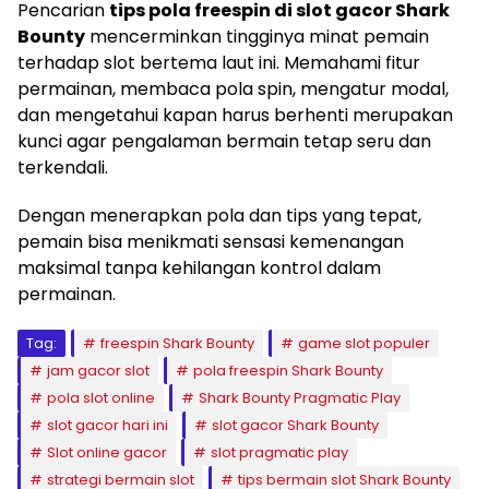
Pencarian
tips pola freespin di slot gacor Shark
Bounty
mencerminkan tingginya minat pemain
terhadap slot bertema laut ini. Memahami fitur
permainan, membaca pola spin, mengatur modal,
dan mengetahui kapan harus berhenti merupakan
kunci agar pengalaman bermain tetap seru dan
terkendali.
Dengan menerapkan pola dan tips yang tepat,
pemain bisa menikmati sensasi kemenangan
maksimal tanpa kehilangan kontrol dalam
permainan.
Tag:
freespin Shark Bounty
game slot populer
jam gacor slot
pola freespin Shark Bounty
pola slot online
Shark Bounty Pragmatic Play
slot gacor hari ini
slot gacor Shark Bounty
Slot online gacor
slot pragmatic play
strategi bermain slot
tips bermain slot Shark Bounty