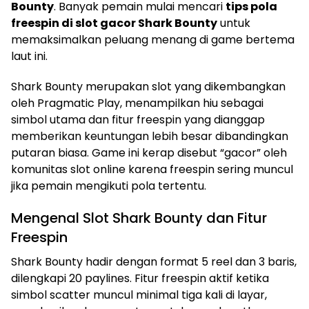
Bounty
. Banyak pemain mulai mencari
tips pola
freespin di slot gacor Shark Bounty
untuk
memaksimalkan peluang menang di game bertema
laut ini.
Shark Bounty merupakan slot yang dikembangkan
oleh Pragmatic Play, menampilkan hiu sebagai
simbol utama dan fitur freespin yang dianggap
memberikan keuntungan lebih besar dibandingkan
putaran biasa. Game ini kerap disebut “gacor” oleh
komunitas slot online karena freespin sering muncul
jika pemain mengikuti pola tertentu.
Mengenal Slot Shark Bounty dan Fitur
Freespin
Shark Bounty hadir dengan format 5 reel dan 3 baris,
dilengkapi 20 paylines. Fitur freespin aktif ketika
simbol scatter muncul minimal tiga kali di layar,