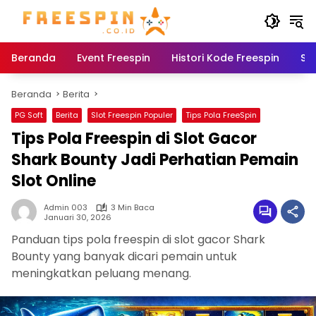
Langsung
ke
konten
Beranda
Event Freespin
Histori Kode Freespin
Slo
Beranda
Berita
PG Soft
Berita
Slot Freespin Populer
Tips Pola FreeSpin
Tips Pola Freespin di Slot Gacor
Shark Bounty Jadi Perhatian Pemain
Slot Online
Admin 003
3 Min Baca
Januari 30, 2026
Panduan tips pola freespin di slot gacor Shark
Bounty yang banyak dicari pemain untuk
meningkatkan peluang menang.