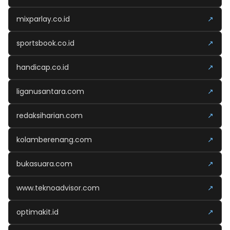
mixparlay.co.id
↗
sportsbook.co.id
↗
handicap.co.id
↗
liganusantara.com
↗
redaksiharian.com
↗
kolamberenang.com
↗
bukasuara.com
↗
www.teknoadvisor.com
↗
optimakit.id
↗