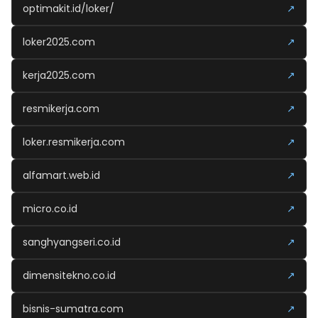
optimakit.id/loker/
↗
loker2025.com
↗
kerja2025.com
↗
resmikerja.com
↗
loker.resmikerja.com
↗
alfamart.web.id
↗
micro.co.id
↗
sanghyangseri.co.id
↗
dimensitekno.co.id
↗
bisnis-sumatra.com
↗