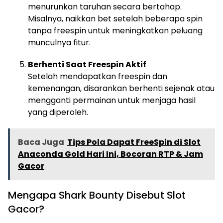
menurunkan taruhan secara bertahap.
Misalnya, naikkan bet setelah beberapa spin
tanpa freespin untuk meningkatkan peluang
munculnya fitur.
Berhenti Saat Freespin Aktif
Setelah mendapatkan freespin dan
kemenangan, disarankan berhenti sejenak atau
mengganti permainan untuk menjaga hasil
yang diperoleh.
Baca Juga
Tips Pola Dapat FreeSpin di Slot
Anaconda Gold Hari Ini, Bocoran RTP & Jam
Gacor
Mengapa Shark Bounty Disebut Slot
Gacor?