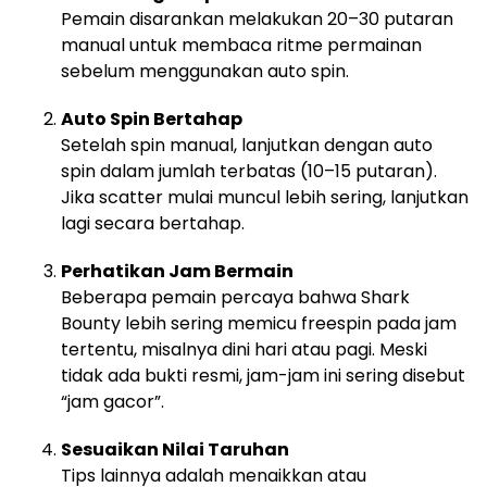
Pemain disarankan melakukan 20–30 putaran
manual untuk membaca ritme permainan
sebelum menggunakan auto spin.
Auto Spin Bertahap
Setelah spin manual, lanjutkan dengan auto
spin dalam jumlah terbatas (10–15 putaran).
Jika scatter mulai muncul lebih sering, lanjutkan
lagi secara bertahap.
Perhatikan Jam Bermain
Beberapa pemain percaya bahwa Shark
Bounty lebih sering memicu freespin pada jam
tertentu, misalnya dini hari atau pagi. Meski
tidak ada bukti resmi, jam-jam ini sering disebut
“jam gacor”.
Sesuaikan Nilai Taruhan
Tips lainnya adalah menaikkan atau