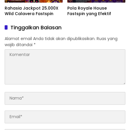
Rahasia Jackpot 25.000X
Pola Royale House
Wild Calavera Fastspin
Fastspin yang Efektif
Tinggalkan Balasan
Alamat email Anda tidak akan dipublikasikan.
Ruas yang
wajib ditandai
*