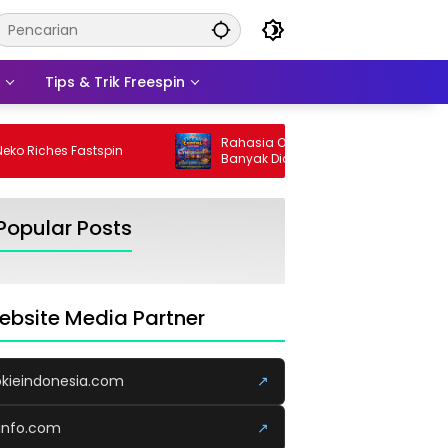
Tips & Trik Freespin
Rahasia Ocean Carnival Fastspin yang
astspin
Banyak Dicari
Popular Posts
ebsite Media Partner
kieindonesia.com
↗
info.com
↗