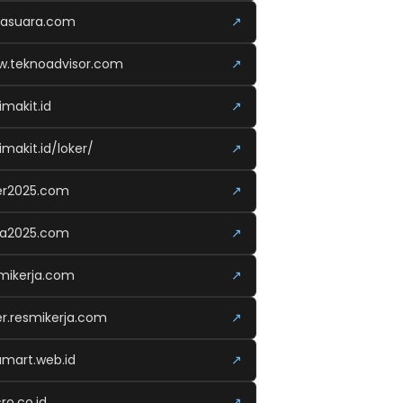
kasuara.com
↗
.teknoadvisor.com
↗
imakit.id
↗
imakit.id/loker/
↗
er2025.com
↗
ja2025.com
↗
mikerja.com
↗
er.resmikerja.com
↗
amart.web.id
↗
ro.co.id
↗