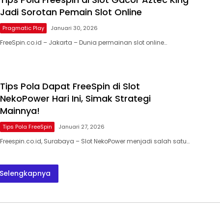
Jadi Sorotan Pemain Slot Online
Pragmatic Play
Januari 30, 2026
FreeSpin.co.id – Jakarta – Dunia permainan slot online…
Tips Pola Dapat FreeSpin di Slot
NekoPower Hari Ini, Simak Strategi
Mainnya!
Tips Pola FreeSpin
Januari 27, 2026
Freespin.co.id, Surabaya – Slot NekoPower menjadi salah satu…
Selengkapnya