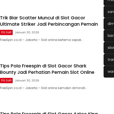
san
Trik Biar Scatter Muncul di Slot Gacor
Ultimate Striker Jadi Perbincangan Pemain
dim
PG Soft
Januari 30, 2026
bis
FreeSpin.co.id – Jakarta – Slot online bertema sepak…
siio
tra
Tips Pola Freespin di Slot Gacor Shark
Bounty Jadi Perhatian Pemain Slot Online
war
PG Soft
Januari 30, 2026
FreeSpin.co.id – Jakarta – Slot online semakin diminati…
Tips Pola Freespin di Slot Gacor Aztec King