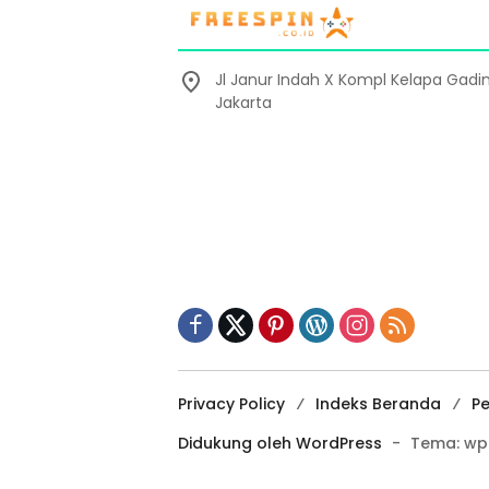
Jl Janur Indah X Kompl Kelapa Gadin
Jakarta
Privacy Policy
Indeks Beranda
P
Didukung oleh WordPress
-
Tema: wp