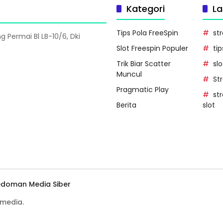
Kategori
La
Tips Pola FreeSpin
str
g Permai Bl LB-10/6, Dki
Slot Freespin Populer
tip
Trik Biar Scatter
slo
Muncul
Str
Pragmatic Play
st
Berita
slot
edoman Media Siber
media.