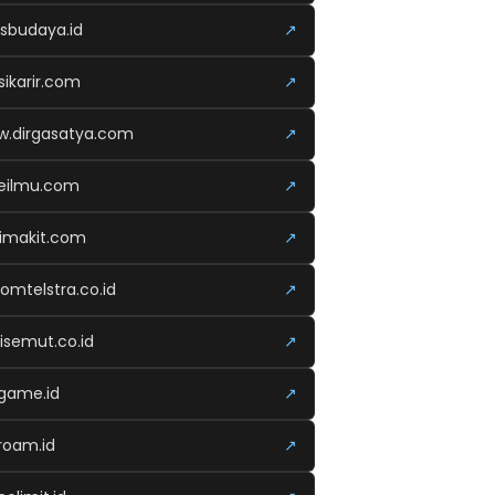
usbudaya.id
↗
sikarir.com
↗
.dirgasatya.com
↗
eilmu.com
↗
imakit.com
↗
komtelstra.co.id
↗
isemut.co.id
↗
vgame.id
↗
roam.id
↗