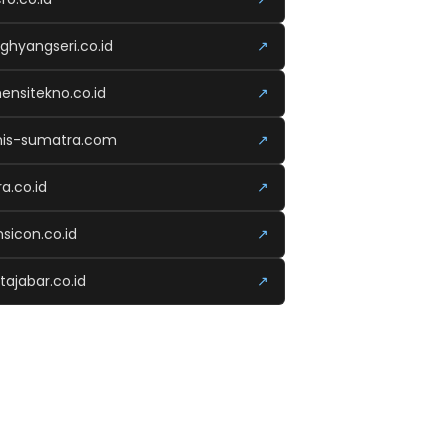
ghyangseri.co.id
↗
ensitekno.co.id
↗
nis-sumatra.com
↗
ra.co.id
↗
nsicon.co.id
↗
tajabar.co.id
↗