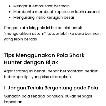
Mengatur emosi saat bermain
Membantu membuat keputusan lebih rasional
Mengurangi risiko kerugian besar
Dengan kata lain, pola ini bukan alat untuk
“mengalahkan sistem”, tetapi lebih ke cara bermain
yang lebih cerdas.
Tips Menggunakan Pola Shark
Hunter dengan Bijak
Agar strategi ini benar-benar bermanfaat, berikut
beberapa tips yang bisa diterapkan:
1. Jangan Terlalu Bergantung pada Pola
Gunakan pola sebagai panduan, bukan sebagai
kepastian.