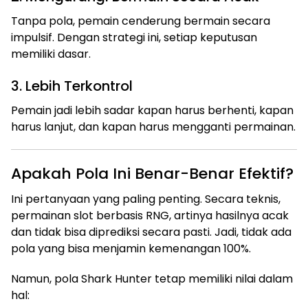
Tanpa pola, pemain cenderung bermain secara
impulsif. Dengan strategi ini, setiap keputusan
memiliki dasar.
3. Lebih Terkontrol
Pemain jadi lebih sadar kapan harus berhenti, kapan
harus lanjut, dan kapan harus mengganti permainan.
Apakah Pola Ini Benar-Benar Efektif?
Ini pertanyaan yang paling penting. Secara teknis,
permainan slot berbasis RNG, artinya hasilnya acak
dan tidak bisa diprediksi secara pasti. Jadi, tidak ada
pola yang bisa menjamin kemenangan 100%.
Namun, pola Shark Hunter tetap memiliki nilai dalam
hal: