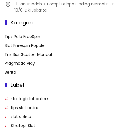
Jl Janur Indah X Kompl Kelapa Gading Permai Bl LB-
10/6, Dki Jakarta
Kategori
Tips Pola FreeSpin
Slot Freespin Populer
Trik Biar Scatter Muncul
Pragmatic Play
Berita
Label
strategi slot online
tips slot online
slot online
Strategi Slot