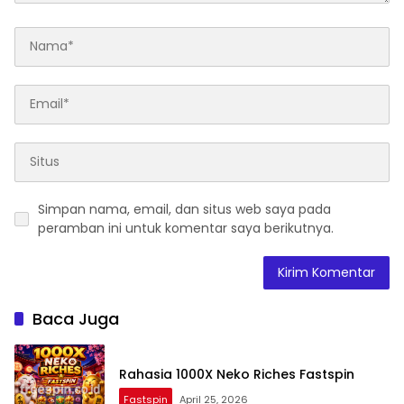
Simpan nama, email, dan situs web saya pada
peramban ini untuk komentar saya berikutnya.
Baca Juga
Rahasia 1000X Neko Riches Fastspin
Fastspin
April 25, 2026