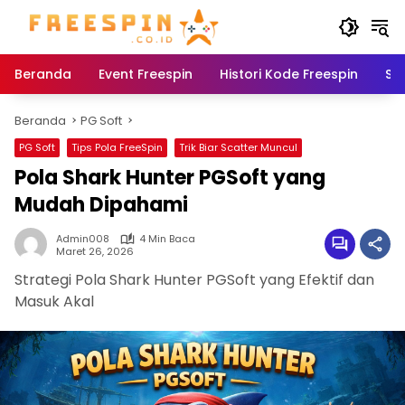
Langsung
ke
konten
Beranda
Event Freespin
Histori Kode Freespin
Slo
Beranda
PG Soft
PG Soft
Tips Pola FreeSpin
Trik Biar Scatter Muncul
Pola Shark Hunter PGSoft yang
Mudah Dipahami
Admin008
4 Min Baca
Maret 26, 2026
Strategi Pola Shark Hunter PGSoft yang Efektif dan
Masuk Akal