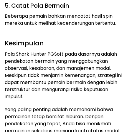
5. Catat Pola Bermain
Beberapa pemain bahkan mencatat hasil spin
mereka untuk melihat kecenderungan tertentu.
Kesimpulan
Pola Shark Hunter PGSoft pada dasarnya adalah
pendekatan bermain yang menggabungkan
observasi, kesabaran, dan manajemen modal.
Meskipun tidak menjamin kemenangan, strategi ini
dapat membantu pemain bermain dengan lebih
terstruktur dan mengurangi risiko keputusan
impulsif.
Yang paling penting adalah memahami bahwa
permainan tetap bersifat hiburan. Dengan
pendekatan yang tepat, Anda bisa menikmati
permainan sekaligus menjaga kontrol atas modal