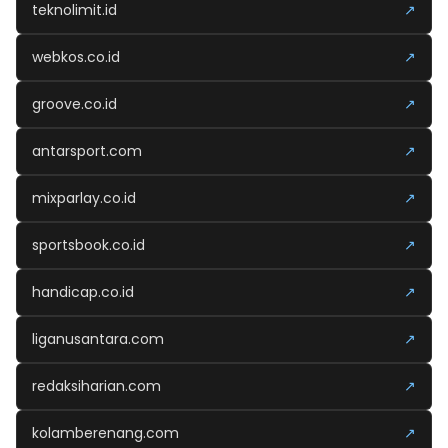
teknolimit.id
↗
webkos.co.id
↗
groove.co.id
↗
antarsport.com
↗
mixparlay.co.id
↗
sportsbook.co.id
↗
handicap.co.id
↗
liganusantara.com
↗
redaksiharian.com
↗
kolamberenang.com
↗