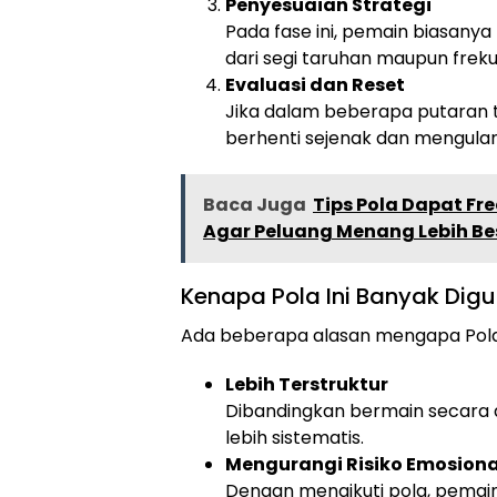
Penyesuaian Strategi
Pada fase ini, pemain biasanya
dari segi taruhan maupun frekue
Evaluasi dan Reset
Jika dalam beberapa putaran ti
berhenti sejenak dan mengulan
Baca Juga
Tips Pola Dapat Fre
Agar Peluang Menang Lebih Be
Kenapa Pola Ini Banyak Dig
Ada beberapa alasan mengapa Pola 
Lebih Terstruktur
Dibandingkan bermain secara 
lebih sistematis.
Mengurangi Risiko Emosiona
Dengan mengikuti pola, pemai