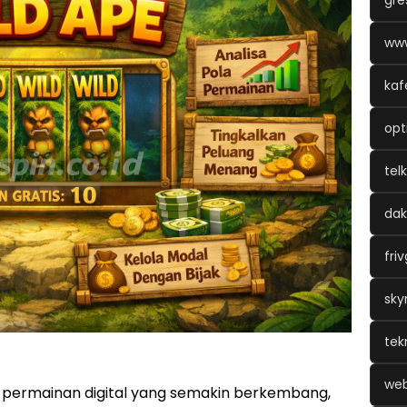
gre
www
kaf
opt
tel
dak
fri
sky
tek
web
 permainan digital yang semakin berkembang,