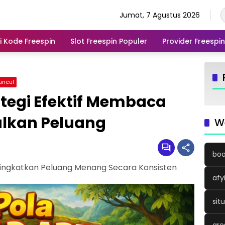
Jumat, 7 Agustus 2026
ri Kode Freespin
Slot Freespin Populer
Provider Freespin
Muncul
ategi Efektif Membaca
lkan Peluang
W
boo
ingkatkan Peluang Menang Secara Konsisten
afy
sit