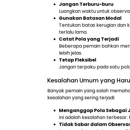
Jangan Terburu-buru
Luangkan waktu untuk observas
Gunakan Batasan Modal
Tentukan batas kerugian dan 
terlalu lama.
Catat Pola yang Terjadi
Beberapa pemain bahkan menca
lebih jelas.
Tetap Fleksibel
Jangan terpaku pada satu pola 
Kesalahan Umum yang Harus
Banyak pemain yang salah memaham
kesalahan yang sering terjadi:
Menganggap Pola Sebagai
Ini adalah kesalahan terbesar.
Tidak Sabar dalam Observa