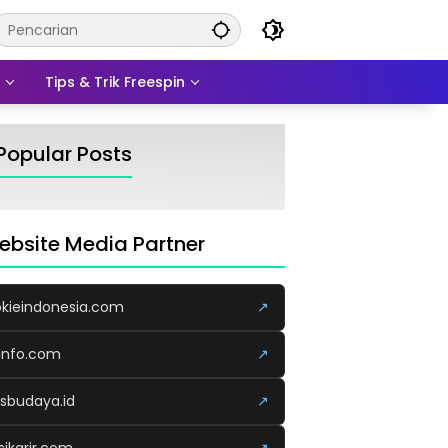
Tips & Trik Freespin
Popular Posts
ebsite Media Partner
kieindonesia.com
↗
info.com
↗
usbudaya.id
↗