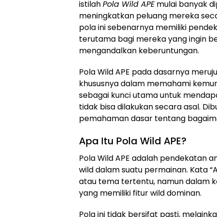
istilah
Pola Wild APE
mulai banyak di
meningkatkan peluang mereka secara
pola ini sebenarnya memiliki pendeka
terutama bagi mereka yang ingin b
mengandalkan keberuntungan.
Pola Wild APE pada dasarnya meru
khususnya dalam memahami kemuncu
sebagai kunci utama untuk mendapa
tidak bisa dilakukan secara asal. D
pemahaman dasar tentang bagaima
Apa Itu Pola Wild APE?
Pola Wild APE adalah pendekatan an
wild dalam suatu permainan. Kata “A
atau tema tertentu, namun dalam ko
yang memiliki fitur wild dominan.
Pola ini tidak bersifat pasti, mela