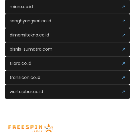
micro.co.id
↗
sanghyangseri.co.id
↗
dimensitekno.co.id
↗
bisnis-sumatra.com
↗
siiora.co.id
↗
transicon.co.id
↗
wartajabar.co.id
↗