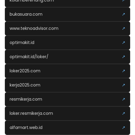
kolamberenang.com
↗
bukasuara.com
↗
www.teknoadvisor.com
↗
optimakit.id
↗
optimakit.id/loker/
↗
loker2025.com
↗
kerja2025.com
↗
resmikerja.com
↗
loker.resmikerja.com
↗
alfamart.web.id
↗