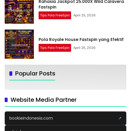
Rahasia Jackpot 25.000X Wild Calavera
Fastspin
Tips Pola FreeSpin
April 25, 2026
Pola Royale House Fastspin yang Efektif
Tips Pola FreeSpin
April 25, 2026
Popular Posts
Website Media Partner
bookieindonesia.com
↗