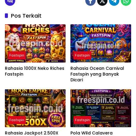
Pos Terkait
Fastspin
Fastspin
Rahasia 1000X Neko Riches
Rahasia Ocean Carnival
Fastspin
Fastspin yang Banyak
Dicari
Fastspin
Fastspin
Rahasia Jackpot 2.500X
Pola Wild Calavera