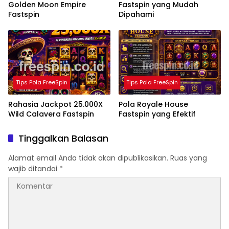
Golden Moon Empire
Fastspin yang Mudah
Fastspin
Dipahami
Tips Pola FreeSpin
Tips Pola FreeSpin
Rahasia Jackpot 25.000X
Pola Royale House
Wild Calavera Fastspin
Fastspin yang Efektif
Tinggalkan Balasan
Alamat email Anda tidak akan dipublikasikan.
Ruas yang
wajib ditandai
*