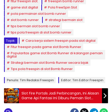
fitur freespin slot.
freespin bomb runner
game slot digital
Pola FreeSpin Slot
pola permainan slot bomb runner
slot bomb runner
strategi bermain slot
tips bermain slot bomb runner
tips pola freespin di slot bomb runner
Topik:
Cara kerja sistem freespin pada slot digital
Fitur freespin pada game slot Bomb Runner
Popularitas game slot Bomb Runner di kalangan pemain
digital
Strategi bermain slot Bomb Runner secara bijak
Tips pola freespin di slot Bomb Runner
Penulis: Tim Redaksi Freespin
Editor: Tim Editor Freespin
Slot Fire Portals Jadi Perbincangan, Ini Alasan
Game Api Fantasi Ini Diburu Pemain Slot
Online