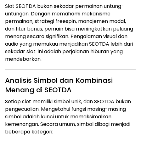
Slot SEOTDA bukan sekadar permainan untung-
untungan. Dengan memahami mekanisme
permainan, strategi freespin, manajemen modal,
dan fitur bonus, pemain bisa meningkatkan peluang
menang secara signifikan. Pengalaman visual dan
audio yang memukau menjadikan SEOTDA lebih dari
sekadar slot: ini adalah perjalanan hiburan yang
mendebarkan.
Analisis Simbol dan Kombinasi
Menang di SEOTDA
Setiap slot memiliki simbol unik, dan SEOTDA bukan
pengecualian. Mengetahui fungsi masing-masing
simbol adalah kunci untuk memaksimalkan
kemenangan. Secara umum, simbol dibagi menjadi
beberapa kategori: