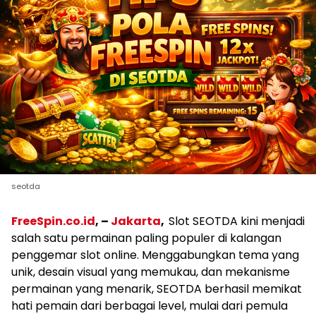
seotda
FreeSpin.co.id
, –
Jakarta
,
Slot SEOTDA kini menjadi
salah satu permainan paling populer di kalangan
penggemar slot online. Menggabungkan tema yang
unik, desain visual yang memukau, dan mekanisme
permainan yang menarik, SEOTDA berhasil memikat
hati pemain dari berbagai level, mulai dari pemula