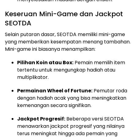
Keseruan Mini-Game dan Jackpot
SEOTDA
Selain putaran dasar, SEOTDA memiliki mini-game
yang memberikan kesempatan menang tambahan.
Mini-game ini biasanya menampilkan:
Pilihan Koin atau Box:
Pemain memilih item
tertentu untuk mengungkap hadiah atau
multiplikator.
Permainan Wheel of Fortune:
Pemutar roda
dengan hadiah acak yang bisa meningkatkan
kemenangan secara signifikan.
Jackpot Progresif:
Beberapa versi SEOTDA
menawarkan jackpot progresif yang nilainya
terus meningkat hingga ada pemain yang