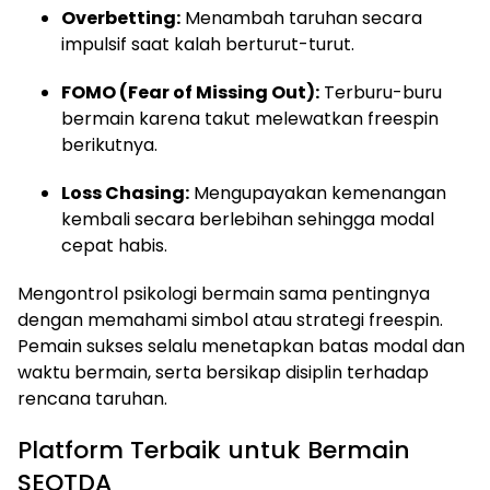
Overbetting:
Menambah taruhan secara
impulsif saat kalah berturut-turut.
FOMO (Fear of Missing Out):
Terburu-buru
bermain karena takut melewatkan freespin
berikutnya.
Loss Chasing:
Mengupayakan kemenangan
kembali secara berlebihan sehingga modal
cepat habis.
Mengontrol psikologi bermain sama pentingnya
dengan memahami simbol atau strategi freespin.
Pemain sukses selalu menetapkan batas modal dan
waktu bermain, serta bersikap disiplin terhadap
rencana taruhan.
Platform Terbaik untuk Bermain
SEOTDA