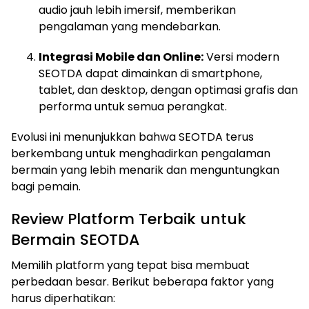
audio jauh lebih imersif, memberikan
pengalaman yang mendebarkan.
Integrasi Mobile dan Online:
Versi modern
SEOTDA dapat dimainkan di smartphone,
tablet, dan desktop, dengan optimasi grafis dan
performa untuk semua perangkat.
Evolusi ini menunjukkan bahwa SEOTDA terus
berkembang untuk menghadirkan pengalaman
bermain yang lebih menarik dan menguntungkan
bagi pemain.
Review Platform Terbaik untuk
Bermain SEOTDA
Memilih platform yang tepat bisa membuat
perbedaan besar. Berikut beberapa faktor yang
harus diperhatikan: