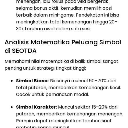
menengah, lalu fokus pada wild bergerak
selama bonus aktif, kemudian memilih opsi
terbaik dalam mini-game. Pendekatan ini bisa
meningkatkan total kemenangan hingga 20–
30x taruhan awal dalam satu sesi.
Analisis Matematika Peluang Simbol
di SEOTDA
Memahami nilai matematika di balik simbol sangat
penting untuk strategi tingkat tinggi:
Simbol Biasa:
Biasanya muncul 60–70% dari
total putaran, memberikan kemenangan kecil.
Cocok untuk pemanasan modal.
Simbol Karakter:
Muncul sekitar 15–20% dari
putaran, memberikan kemenangan menengah.
Pemain dapat meningkatkan taruhan saat
simbol ini sering muncul.