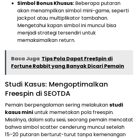
Simbol Bonus Khusus:
Beberapa putaran
akan menampilkan simbol mini-game, seperti
jackpot atau multiplikator tambahan.
Mengetahui kapan simbol ini muncul bisa
menjadi strategi tersendiri untuk
memaksimalkan return.
Baca Juga
Tips Pola Dapat FreeSpin di
Fortune Rabbit yang Banyak Dicari Pemain
Studi Kasus: Mengoptimalkan
Freespin di SEOTDA
Pemain berpengalaman sering melakukan
studi
kasus mini
untuk memetakan pola freespin.
Misalnya, dalam satu sesi, seorang pemain mencatat
bahwa simbol scatter cenderung muncul setelah
15–20 putaran berturut-turut tanpa kemenangan