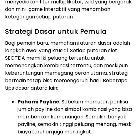
menyediakan fitur multiplikator, wild yang bergerak,
dan mini-game interaktif yang menambah
ketegangan setiap putaran.
Strategi Dasar untuk Pemula
Bagi pemain baru, memahami aturan dasar adalah
langkah awal yang krusial. Setiap putaran slot
SEOTDA memiliki peluang tertentu untuk
memenangkan kombinasi tertentu, dan meskipun
keberuntungan memegang peran utama, strategi
bermain tetap bisa memengaruhi hasil. Beberapa
tips dasar antara lain:
Pahami Payline:
Sebelum memutar, periksa
jumlah payline dan simbol kombinasi yang bisa
memberikan kemenangan. Semakin banyak
payline, semakin tinggi peluang menang, meski
biaya taruhan juga meningkat.