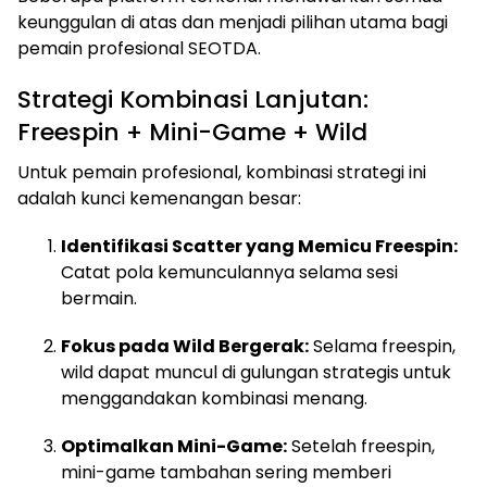
keunggulan di atas dan menjadi pilihan utama bagi
pemain profesional SEOTDA.
Strategi Kombinasi Lanjutan:
Freespin + Mini-Game + Wild
Untuk pemain profesional, kombinasi strategi ini
adalah kunci kemenangan besar:
Identifikasi Scatter yang Memicu Freespin:
Catat pola kemunculannya selama sesi
bermain.
Fokus pada Wild Bergerak:
Selama freespin,
wild dapat muncul di gulungan strategis untuk
menggandakan kombinasi menang.
Optimalkan Mini-Game:
Setelah freespin,
mini-game tambahan sering memberi