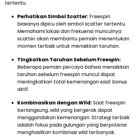
tertentu.
Perhatikan Simbol Scatter:
Freespin
biasanya dipicu oleh simbol scatter tertentu.
Memahami lokasi dan frekuensi munculnya
scatter akan membantu pemain menentukan
momen terbaik untuk menaikkan taruhan.
Tingkatkan Taruhan Sebelum Freespin:
Beberapa pemain percaya bahwa menaikkan
taruhan sebelum freespin muncul dapat
meningkatkan total kemenangan saat bonus
aktif.
Kombinasikan dengan Wild:
Saat freespin
berlangsung, wild yang bergerak dapat
menggandakan kemenangan. Strategi terbaik
adalah fokus pada gulungan yang berpotensi
menghasilkan kombinasi wild terbanyak.