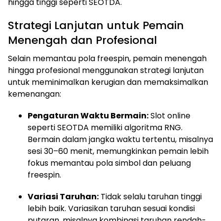
hingga tinggi seperti SEOTDA.
Strategi Lanjutan untuk Pemain
Menengah dan Profesional
Selain memantau pola freespin, pemain menengah
hingga profesional menggunakan strategi lanjutan
untuk meminimalkan kerugian dan memaksimalkan
kemenangan:
Pengaturan Waktu Bermain:
Slot online
seperti SEOTDA memiliki algoritma RNG.
Bermain dalam jangka waktu tertentu, misalnya
sesi 30–60 menit, memungkinkan pemain lebih
fokus memantau pola simbol dan peluang
freespin.
Variasi Taruhan:
Tidak selalu taruhan tinggi
lebih baik. Variasikan taruhan sesuai kondisi
putaran, misalnya kombinasi taruhan rendah-