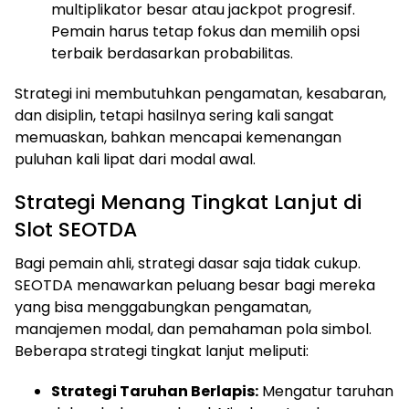
multiplikator besar atau jackpot progresif.
Pemain harus tetap fokus dan memilih opsi
terbaik berdasarkan probabilitas.
Strategi ini membutuhkan pengamatan, kesabaran,
dan disiplin, tetapi hasilnya sering kali sangat
memuaskan, bahkan mencapai kemenangan
puluhan kali lipat dari modal awal.
Strategi Menang Tingkat Lanjut di
Slot SEOTDA
Bagi pemain ahli, strategi dasar saja tidak cukup.
SEOTDA menawarkan peluang besar bagi mereka
yang bisa menggabungkan pengamatan,
manajemen modal, dan pemahaman pola simbol.
Beberapa strategi tingkat lanjut meliputi:
Strategi Taruhan Berlapis:
Mengatur taruhan