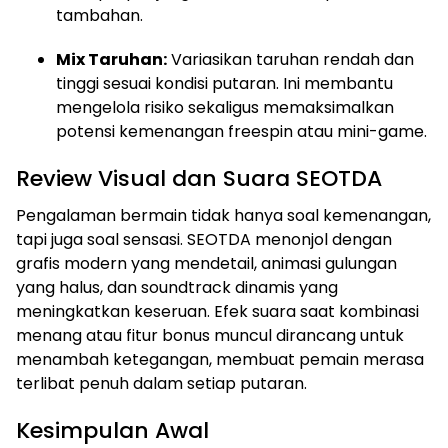
tambahan.
Mix Taruhan:
Variasikan taruhan rendah dan
tinggi sesuai kondisi putaran. Ini membantu
mengelola risiko sekaligus memaksimalkan
potensi kemenangan freespin atau mini-game.
Review Visual dan Suara SEOTDA
Pengalaman bermain tidak hanya soal kemenangan,
tapi juga soal sensasi. SEOTDA menonjol dengan
grafis modern yang mendetail, animasi gulungan
yang halus, dan soundtrack dinamis yang
meningkatkan keseruan. Efek suara saat kombinasi
menang atau fitur bonus muncul dirancang untuk
menambah ketegangan, membuat pemain merasa
terlibat penuh dalam setiap putaran.
Kesimpulan Awal