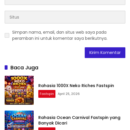
Simpan nama, email, dan situs web saya pada
peramban ini untuk komentar saya berikutnya.
Baca Juga
Rahasia 1000X Neko Riches Fastspin
Fastspin
April 25, 2026
Rahasia Ocean Carnival Fastspin yang
Banyak Dicari