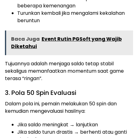
beberapa kemenangan
Turunkan kembali jika mengalami kekalahan
beruntun
Baca Juga
Event Rutin PGSoft yang Wajib
Diketahui
Tujuannya adalah menjaga saldo tetap stabil
sekaligus memanfaatkan momentum saat game
terasa “ringan”.
3. Pola 50 Spin Evaluasi
Dalam pola ini, pemain melakukan 50 spin dan
kemudian mengevaluasi hasilnya:
Jika saldo meningkat → lanjutkan
Jika saldo turun drastis → berhenti atau ganti