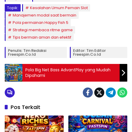
Topik:
Kesalahan Umum Pemain Slot
Manajemen modal saat bermain
Pola permainan Happy Fish 5
Strategi membaca ritme game
Tips bermain aman dan efektif
Penulis: Tim Redaksi
Editor: Tim Editor
Freespin.co.id
Freespin.co.id
Pola Big Net Bass AdvantPlay yang Mudah
Dipahami
Pos Terkait