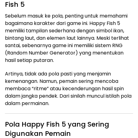
Fish 5
Sebelum masuk ke pola, penting untuk memahami
bagaimana karakter dari game ini. Happy Fish 5
memiliki tampilan sederhana dengan simbol ikan,
bintang laut, dan elemen laut lainnya. Meski terlihat
santai, sebenarnya game ini memiliki sistem RNG
(Random Number Generator) yang menentukan
hasil setiap putaran.
Artinya, tidak ada pola pasti yang menjamin
kemenangan. Namun, pemain sering mencoba
membaca “ritme” atau kecenderungan hasil spin
dalam jangka pendek. Dari sinilah muncul istilah pola
dalam permainan.
Pola Happy Fish 5 yang Sering
Digunakan Pemain