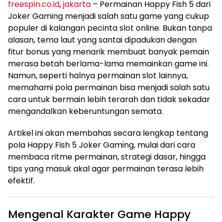
freespin.co.id
,
jakarta
– Permainan Happy Fish 5 dari
Joker Gaming menjadi salah satu game yang cukup
populer di kalangan pecinta slot online. Bukan tanpa
alasan, tema laut yang santai dipadukan dengan
fitur bonus yang menarik membuat banyak pemain
merasa betah berlama-lama memainkan game ini.
Namun, seperti halnya permainan slot lainnya,
memahami pola permainan bisa menjadi salah satu
cara untuk bermain lebih terarah dan tidak sekadar
mengandalkan keberuntungan semata.
Artikel ini akan membahas secara lengkap tentang
pola Happy Fish 5 Joker Gaming, mulai dari cara
membaca ritme permainan, strategi dasar, hingga
tips yang masuk akal agar permainan terasa lebih
efektif.
Mengenal Karakter Game Happy