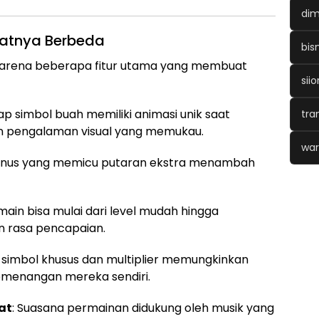
dim
atnya Berbeda
bis
karena beberapa fitur utama yang membuat
siio
iap simbol buah memiliki animasi unik saat
tra
 pengalaman visual yang memukau.
war
 bonus yang memicu putaran ekstra menambah
main bisa mulai dari level mudah hingga
n rasa pencapaian.
 simbol khusus dan multiplier memungkinkan
emenangan mereka sendiri.
at
: Suasana permainan didukung oleh musik yang