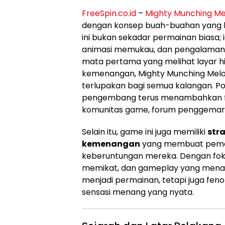
FreeSpin.co.id
–
Mighty Munching Me
dengan konsep buah-buahan yang h
ini bukan sekadar permainan biasa
animasi memukau, dan pengalaman
mata pertama yang melihat layar hi
kemenangan, Mighty Munching Mel
terlupakan bagi semua kalangan. P
pengembang terus menambahkan fitu
komunitas game, forum penggemar sl
Selain itu, game ini juga memiliki
str
kemenangan
yang membuat pemai
keberuntungan mereka. Dengan fok
memikat, dan gameplay yang menan
menjadi permainan, tetapi juga f
sensasi menang yang nyata.