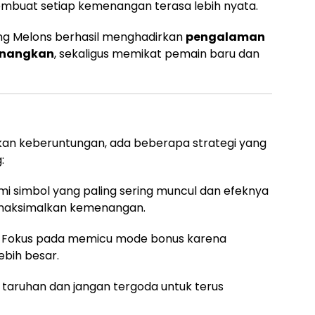
embuat setiap kemenangan terasa lebih nyata.
hing Melons berhasil menghadirkan
pengalaman
enangkan
, sekaligus memikat pemain baru dan
an keberuntungan, ada beberapa strategi yang
:
i simbol yang paling sering muncul dan efeknya
aksimalkan kemenangan.
: Fokus pada memicu mode bonus karena
bih besar.
 taruhan dan jangan tergoda untuk terus