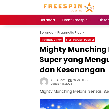
Langsung
ke
konten
Beranda
Event Freespin
Histo
Beranda
Pragmatic Play
Pragmatic Play
Slot Freespin Populer
Mighty Munching 
Super yang Meng
dan Kesenangan
Admin 001
15 Min Baca
Januari 11, 2026
Mighty Munching Melons: Sensasi Bu