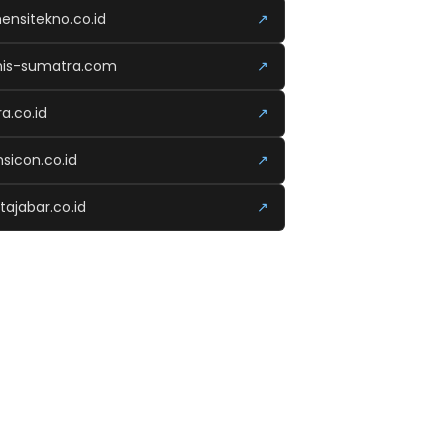
ensitekno.co.id
↗
nis-sumatra.com
↗
ra.co.id
↗
nsicon.co.id
↗
tajabar.co.id
↗