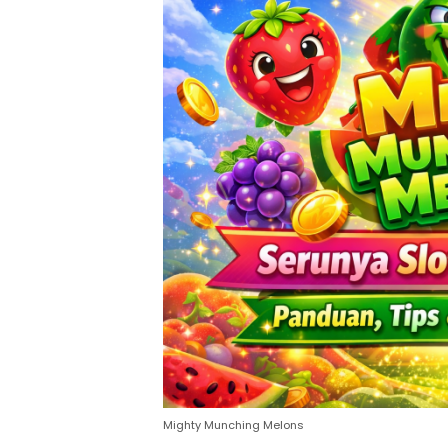
Mighty Munching Melons