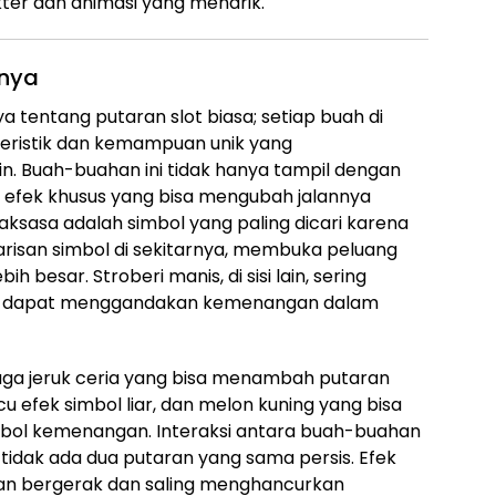
kter dan animasi yang menarik.
nnya
 tentang putaran slot biasa; setiap buah di
teristik dan kemampuan unik yang
. Buah-buahan ini tidak hanya tampil dengan
ki efek khusus yang bisa mengubah jalannya
ksasa adalah simbol yang paling dicari karena
san simbol di sekitarnya, membuka peluang
besar. Stroberi manis, di sisi lain, sering
ang dapat menggandakan kemenangan dalam
juga jeruk ceria yang bisa menambah putaran
u efek simbol liar, dan melon kuning yang bisa
bol kemenangan. Interaksi antara buah-buahan
 tidak ada dua putaran yang sama persis. Efek
han bergerak dan saling menghancurkan