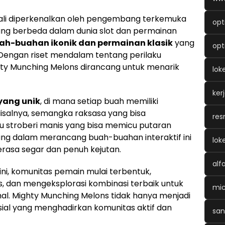
ali diperkenalkan oleh pengembang terkemuka
opt
ang berbeda dalam dunia slot dan permainan
ah-buahan ikonik dan permainan klasik
yang
opt
. Dengan riset mendalam tentang perilaku
hty Munching Melons dirancang untuk menarik
lok
ker
 yang unik
, di mana setiap buah memiliki
salnya, semangka raksasa yang bisa
res
u stroberi manis yang bisa memicu putaran
ang dalam merancang buah-buahan interaktif ini
lok
erasa segar dan penuh kejutan.
alf
i, komunitas pemain mulai terbentuk,
s, dan mengeksplorasi kombinasi terbaik untuk
mic
 Mighty Munching Melons tidak hanya menjadi
ial yang menghadirkan komunitas aktif dan
san