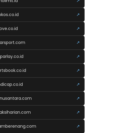
nolimit.id
↗
kos.co.id
↗
ove.co.id
↗
arsport.com
↗
parlay.co.id
↗
rtsbook.co.id
↗
dicap.co.id
↗
anusantara.com
↗
aksiharian.com
↗
lamberenang.com
↗