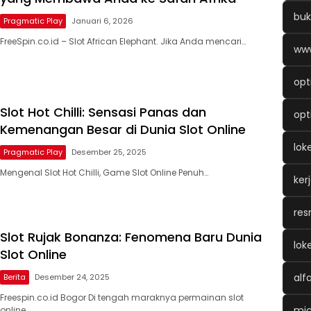
bu
Pragmatic Play
Januari 6, 2026
FreeSpin.co.id – Slot African Elephant. Jika Anda mencari…
www
opt
Slot Hot Chilli: Sensasi Panas dan
opt
Kemenangan Besar di Dunia Slot Online
lok
Pragmatic Play
Desember 25, 2025
Mengenal Slot Hot Chilli, Game Slot Online Penuh…
ker
res
Slot Rujak Bonanza: Fenomena Baru Dunia
lok
Slot Online
alf
Berita
Desember 24, 2025
Freespin.co.id Bogor Di tengah maraknya permainan slot
mic
online,…