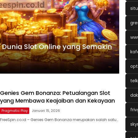
sit
gre
www
Dunia Slot Online yang Semakin
kaf
opt
tel
Genies Gem Bonanza: Petualangan Slot
dak
yang Membawa Keajaiban dan Kekayaan
fri
Pragmatic Play
Januari 15, 2026
FreeSpin.co.id – Genies Gem Bonanza merupakan salah satu…
sky