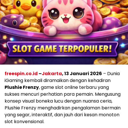
freespin.co.id
–
Jakarta
, 13 Januari 2026
– Dunia
iGaming kembali diramaikan dengan kehadiran
Plushie Frenzy
, game slot online terbaru yang
sukses mencuri perhatian para pemain. Mengusung
konsep visual boneka lucu dengan nuansa ceria,
Plushie Frenzy menghadirkan pengalaman bermain
yang segar, interaktif, dan jauh dari kesan monoton
slot konvensional.