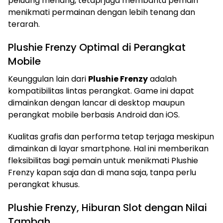
peluang menang, tetapi juga membantu pemain
menikmati permainan dengan lebih tenang dan
terarah.
Plushie Frenzy Optimal di Perangkat
Mobile
Keunggulan lain dari
Plushie Frenzy
adalah
kompatibilitas lintas perangkat. Game ini dapat
dimainkan dengan lancar di desktop maupun
perangkat mobile berbasis Android dan iOS.
Kualitas grafis dan performa tetap terjaga meskipun
dimainkan di layar smartphone. Hal ini memberikan
fleksibilitas bagi pemain untuk menikmati Plushie
Frenzy kapan saja dan di mana saja, tanpa perlu
perangkat khusus.
Plushie Frenzy, Hiburan Slot dengan Nilai
Tambah