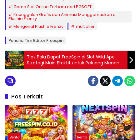
Game Slot Online Terbaru dari PGSOFT
Keunggulan Grafis dan Animasi Menggemaskan di
Plushie Frenzy
Mengenal Plushie Frenzy
multiplier
Penulis: Tim Editor Freespin
Tips Pola Dapat FreeSpin di Slot Wild Ape,
Strategi Main Efektif untuk Peluang Menang
Lebih Besar
Pos Terkait
Berita
Berita