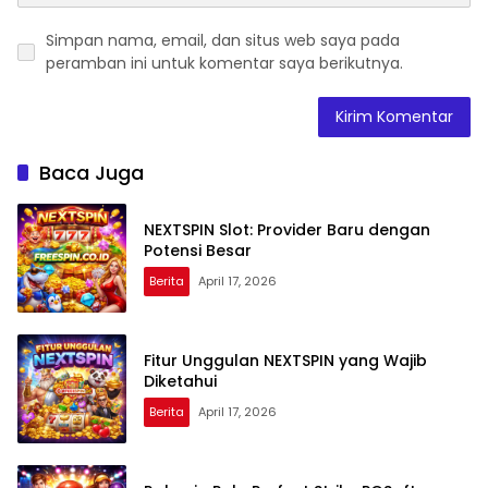
Simpan nama, email, dan situs web saya pada
peramban ini untuk komentar saya berikutnya.
Baca Juga
NEXTSPIN Slot: Provider Baru dengan
Potensi Besar
Berita
April 17, 2026
Fitur Unggulan NEXTSPIN yang Wajib
Diketahui
Berita
April 17, 2026