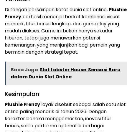
Di tengah persaingan ketat dunia slot online,
Plushie
Frenzy
berhasil menonjol berkat kombinasi visual
menarik, fitur bonus lengkap, dan gameplay yang
mudah diakses. Game ini bukan hanya sekadar
hiburan, tetapi juga menawarkan potensi
kemenangan yang menjanjikan bagi pemain yang
bermain dengan strategi tepat.
Baca Juga
Slot Lobster House: Sensasi Baru
dalam Dunia Slot Online
Kesimpulan
Plushie Frenzy
layak disebut sebagai salah satu slot
online paling menarik di tahun 2026. Dengan
karakter boneka menggemaskan, inovasi fitur
bonus, serta performa optimal di berbagai