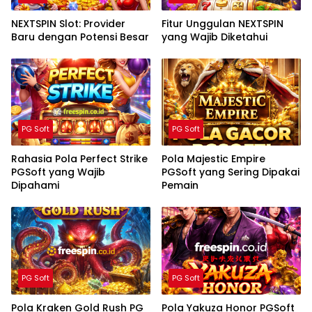
NEXTSPIN Slot: Provider
Fitur Unggulan NEXTSPIN
Baru dengan Potensi Besar
yang Wajib Diketahui
PG Soft
PG Soft
Rahasia Pola Perfect Strike
Pola Majestic Empire
PGSoft yang Wajib
PGSoft yang Sering Dipakai
Dipahami
Pemain
PG Soft
PG Soft
Pola Kraken Gold Rush PG
Pola Yakuza Honor PGSoft