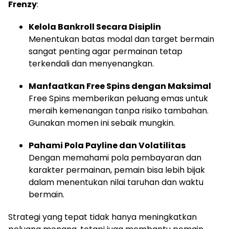
Frenzy
:
Kelola Bankroll Secara Disiplin
Menentukan batas modal dan target bermain
sangat penting agar permainan tetap
terkendali dan menyenangkan.
Manfaatkan Free Spins dengan Maksimal
Free Spins memberikan peluang emas untuk
meraih kemenangan tanpa risiko tambahan.
Gunakan momen ini sebaik mungkin.
Pahami Pola Payline dan Volatilitas
Dengan memahami pola pembayaran dan
karakter permainan, pemain bisa lebih bijak
dalam menentukan nilai taruhan dan waktu
bermain.
Strategi yang tepat tidak hanya meningkatkan