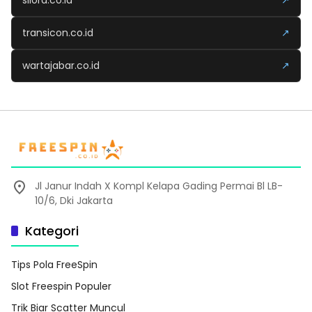
siiora.co.id
↗
transicon.co.id
↗
wartajabar.co.id
↗
Jl Janur Indah X Kompl Kelapa Gading Permai Bl LB-
10/6, Dki Jakarta
Kategori
Tips Pola FreeSpin
Slot Freespin Populer
Trik Biar Scatter Muncul