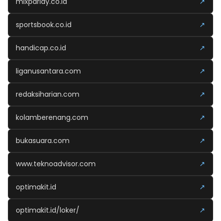
mixparlay.co.id
↗
sportsbook.co.id
↗
handicap.co.id
↗
liganusantara.com
↗
redaksiharian.com
↗
kolamberenang.com
↗
bukasuara.com
↗
www.teknoadvisor.com
↗
optimakit.id
↗
optimakit.id/loker/
↗