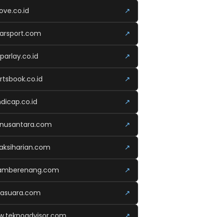
ove.co.id
↗
arsport.com
↗
parlay.co.id
↗
rtsbook.co.id
↗
dicap.co.id
↗
anusantara.com
↗
aksiharian.com
↗
lamberenang.com
↗
kasuara.com
↗
.teknoadvisor.com
↗