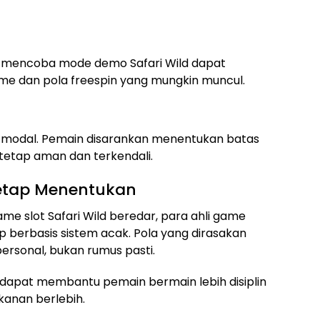
, mencoba mode demo Safari Wild dapat
 dan pola freespin yang mungkin muncul.
n modal. Pemain disarankan menentukan batas
etap aman dan terkendali.
etap Menentukan
ame slot Safari Wild beredar, para ahli game
 berbasis sistem acak. Pola yang dirasakan
ersonal, bukan rumus pasti.
 dapat membantu pemain bermain lebih disiplin
anan berlebih.