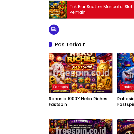
Trik Biar Scatter Muncul di Slo
Pemain
Pos Terkait
Fastspin
Fastsp
Rahasia 1000X Neko Riches
Rahasi
Fastspin
Fastspi