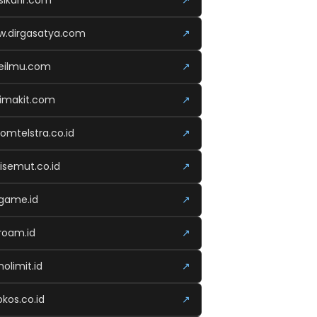
sikarir.com
↗
.dirgasatya.com
↗
eilmu.com
↗
imakit.com
↗
komtelstra.co.id
↗
isemut.co.id
↗
vgame.id
↗
roam.id
↗
nolimit.id
↗
kos.co.id
↗