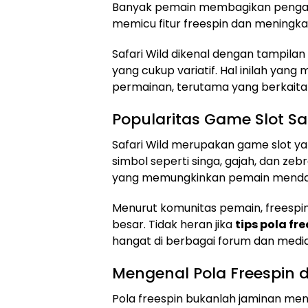
Banyak pemain membagikan pengalam
memicu fitur freespin dan mening
Safari Wild dikenal dengan tampilan v
yang cukup variatif. Hal inilah yan
permainan, terutama yang berkaita
Popularitas Game Slot Sa
Safari Wild merupakan game slot y
simbol seperti singa, gajah, dan zeb
yang memungkinkan pemain mendapa
Menurut komunitas pemain, freespi
besar. Tidak heran jika
tips pola fr
hangat di berbagai forum dan media 
Mengenal Pola Freespin di
Pola freespin bukanlah jaminan men