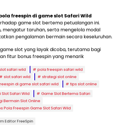
 pola freespin di game slot Safari Wild
hadap game slot bertema petualangan ini.
mengatur taruhan, serta mengelola modal
katkan pengalaman bermain secara keseluruhan.
u game slot yang layak dicoba, terutama bagi
n fitur bonus freespin yang menarik
ot safari wild
pola freespin safari wild
slot safari wild
strategi slot online
freespin di game slot safari wild
tips slot online
Slot Safari Wild
Game Slot Bertema Safari
gi Bermain Slot Online
ps Pola Freespin Game Slot Safari Wild
Tim Editor FreeSpin