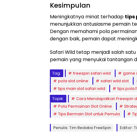
Kesimpulan
Meningkatnya minat terhadap
tips
menunjukkan antusiasme pemain ter
Dengan memahami pola permainan, 
dengan baik, pemain dapat mening
Safari Wild tetap menjadi salah sat
pemain yang menyukai tantangan da
Tag:
freespin safari wild
game sl
pola slot online
safari wild slot
tips main slot safari wild
tips pola 
Topik:
Cara Mendapatkan Freespin di 
Pola Permainan Slot Online
Strate
Tips Bermain Slot untuk Pemula
Ti
Penulis: Tim Redaksi FreeSpin
Editor: 