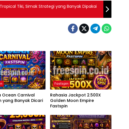
t Tropical Tiki, Simak Strategi yang Banyak Dipakai
in
Fastspin
a Ocean Carnival
Rahasia Jackpot 2.500X
n yang Banyak Dicari
Golden Moon Empire
Fastspin