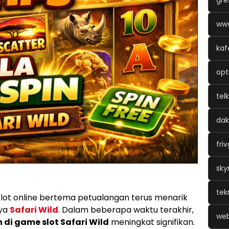
gre
www
kaf
opt
tel
dak
fri
sky
tek
ot online bertema petualangan terus menarik
nya
Safari Wild
. Dalam beberapa waktu terakhir,
web
n di game slot Safari Wild
meningkat signifikan.