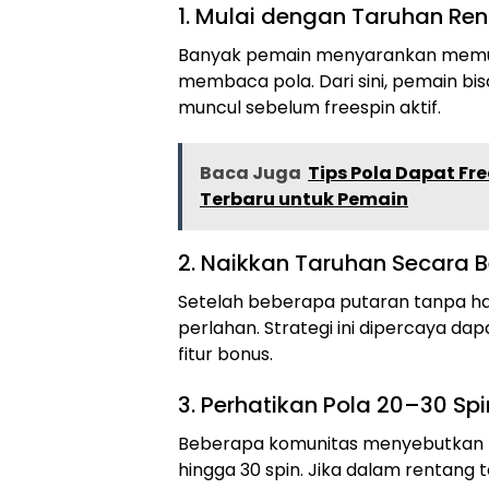
1. Mulai dengan Taruhan Re
Banyak pemain menyarankan memula
membaca pola. Dari sini, pemain bi
muncul sebelum freespin aktif.
Baca Juga
Tips Pola Dapat Free
Terbaru untuk Pemain
2. Naikkan Taruhan Secara 
Setelah beberapa putaran tanpa ha
perlahan. Strategi ini dipercaya 
fitur bonus.
3. Perhatikan Pola 20–30 Spi
Beberapa komunitas menyebutkan ba
hingga 30 spin. Jika dalam rentang 