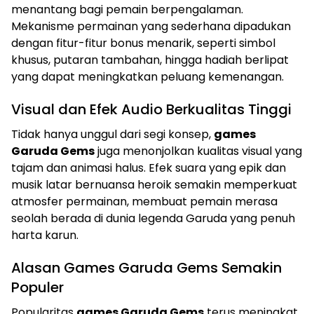
menantang bagi pemain berpengalaman.
Mekanisme permainan yang sederhana dipadukan
dengan fitur-fitur bonus menarik, seperti simbol
khusus, putaran tambahan, hingga hadiah berlipat
yang dapat meningkatkan peluang kemenangan.
Visual dan Efek Audio Berkualitas Tinggi
Tidak hanya unggul dari segi konsep,
games
Garuda Gems
juga menonjolkan kualitas visual yang
tajam dan animasi halus. Efek suara yang epik dan
musik latar bernuansa heroik semakin memperkuat
atmosfer permainan, membuat pemain merasa
seolah berada di dunia legenda Garuda yang penuh
harta karun.
Alasan Games Garuda Gems Semakin
Populer
Popularitas
games Garuda Gems
terus meningkat