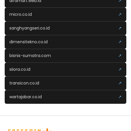
alfamart.web.id
↗
micro.co.id
↗
sanghyangseri.co.id
↗
dimensitekno.co.id
↗
bisnis-sumatra.com
↗
siiora.co.id
↗
transicon.co.id
↗
wartajabar.co.id
↗