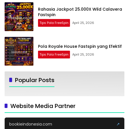
Rahasia Jackpot 25.000X Wild Calavera
Fastspin
Tips Pola FreeSpin
April 25, 2026
Pola Royale House Fastspin yang Efektif
Tips Pola FreeSpin
April 25, 2026
Popular Posts
Website Media Partner
bookieindonesia.com
↗