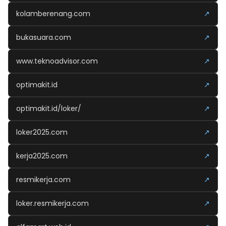
kolamberenang.com
↗
bukasuara.com
↗
www.teknoadvisor.com
↗
optimakit.id
↗
optimakit.id/loker/
↗
loker2025.com
↗
kerja2025.com
↗
resmikerja.com
↗
loker.resmikerja.com
↗