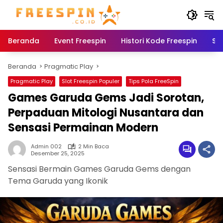
Langsung
ke
konten
Beranda
Event Freespin
Histori Kode Freespin
Slo
Beranda
Pragmatic Play
Pragmatic Play
Slot Freespin Populer
Tips Pola FreeSpin
Games Garuda Gems Jadi Sorotan,
Perpaduan Mitologi Nusantara dan
Sensasi Permainan Modern
Admin 002
2 Min Baca
Desember 25, 2025
Sensasi Bermain Games Garuda Gems dengan
Tema Garuda yang Ikonik