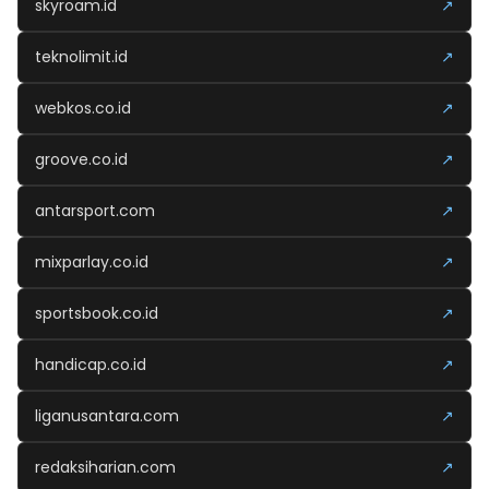
skyroam.id
↗
teknolimit.id
↗
webkos.co.id
↗
groove.co.id
↗
antarsport.com
↗
mixparlay.co.id
↗
sportsbook.co.id
↗
handicap.co.id
↗
liganusantara.com
↗
redaksiharian.com
↗