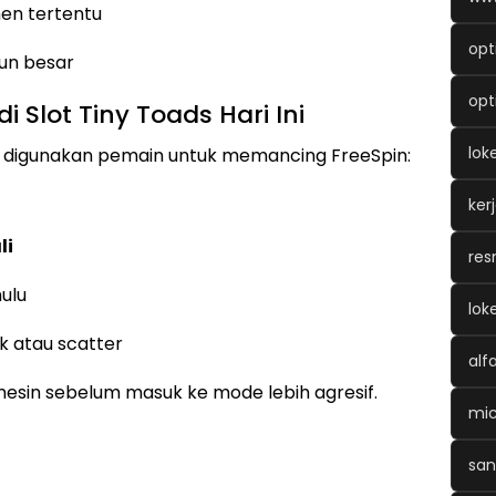
en tertentu
opt
un besar
opt
i Slot Tiny Toads Hari Ini
lok
 digunakan pemain untuk memancing FreeSpin:
ker
li
res
ulu
lok
k atau scatter
alf
esin sebelum masuk ke mode lebih agresif.
mic
san