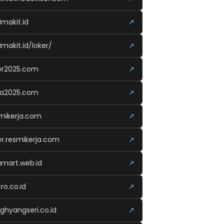
imakit.id
↗
imakit.id/loker/
↗
er2025.com
↗
ja2025.com
↗
mikerja.com
↗
er.resmikerja.com
↗
amart.web.id
↗
ro.co.id
↗
ghyangseri.co.id
↗