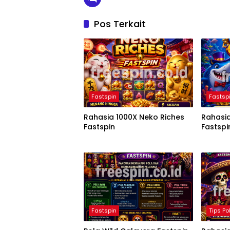
Pos Terkait
Fastspin
Fastsp
Rahasia 1000X Neko Riches
Rahasi
Fastspin
Fastspi
Fastspin
Tips Po