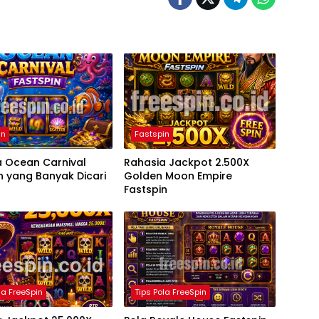
in
Fastspin
a Ocean Carnival
Rahasia Jackpot 2.500X
n yang Banyak Dicari
Golden Moon Empire
Fastspin
la FreeSpin
Tips Pola FreeSpin