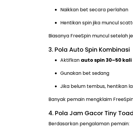
Naikkan bet secara perlahan
Hentikan spin jika muncul scatte
Biasanya FreeSpin muncul setelah j
3. Pola Auto Spin Kombinasi
Aktifkan
auto spin 30–50 kali
Gunakan bet sedang
Jika belum tembus, hentikan la
Banyak pemain mengklaim FreeSpin se
4. Pola Jam Gacor Tiny Toa
Berdasarkan pengalaman pemain: