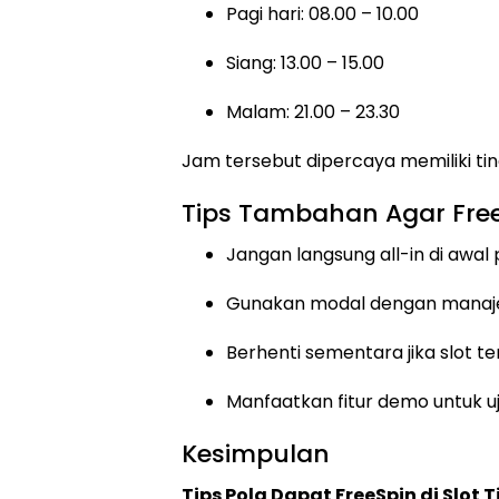
Pagi hari: 08.00 – 10.00
Siang: 13.00 – 15.00
Malam: 21.00 – 23.30
Jam tersebut dipercaya memiliki tin
Tips Tambahan Agar Fre
Jangan langsung all-in di awa
Gunakan modal dengan manaje
Berhenti sementara jika slot te
Manfaatkan fitur demo untuk uj
Kesimpulan
Tips Pola Dapat FreeSpin di Slot T