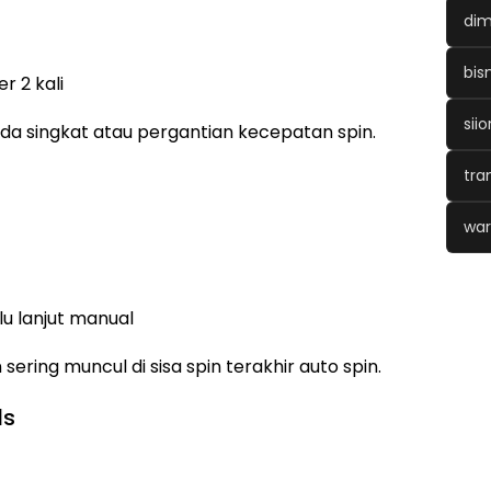
dim
bis
r 2 kali
siio
eda singkat atau pergantian kecepatan spin.
tra
war
lu lanjut manual
ring muncul di sisa spin terakhir auto spin.
ds