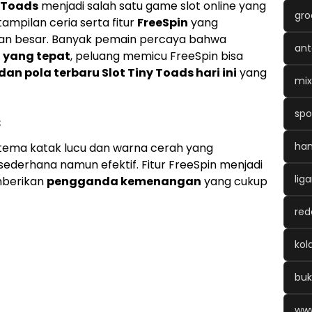
 Toads
menjadi salah satu game slot online yang
gro
ampilan ceria serta fitur
FreeSpin
yang
n besar. Banyak pemain percaya bahwa
ant
 yang tepat
, peluang memicu FreeSpin bisa
 dan pola terbaru Slot Tiny Toads hari ini
yang
mix
spo
s
han
tema katak lucu dan warna cerah yang
erhana namun efektif. Fitur FreeSpin menjadi
lig
mberikan
pengganda kemenangan
yang cukup
red
ko
bu
www