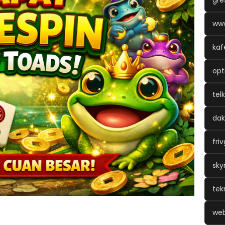
gre
www
kaf
opt
tel
dak
fri
sky
tek
web