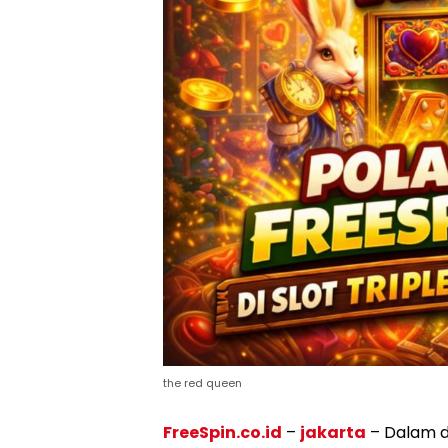
the red queen
FreeSpin.co.id
–
jakarta
– Dalam d