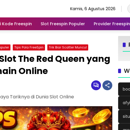
Kamis, 6 Agustus 2026
ri Kode Freespin
Slot Freespin Populer
Provider Freespin
opuler
Tips Pola FreeSpin
Trik Biar Scatter Muncul
 Slot The Red Queen yang
ain Online
W
boo
ya Tariknya di Dunia Slot Online
afy
sit