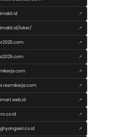
imakit.id
↗
imakit.id/loker/
↗
er2025.com
↗
ja2025.com
↗
mikerja.com
↗
er.resmikerja.com
↗
amart.web.id
↗
ro.co.id
↗
ghyangseri.co.id
↗