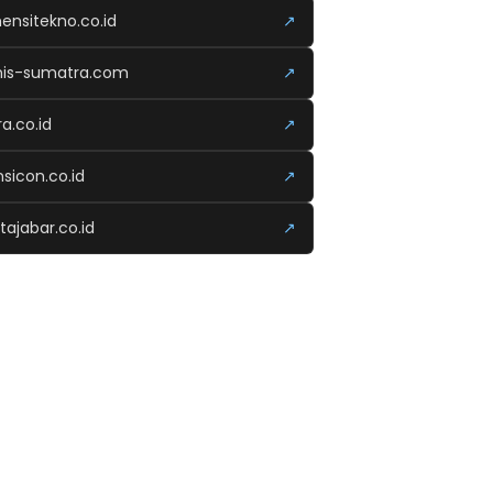
ensitekno.co.id
↗
nis-sumatra.com
↗
ra.co.id
↗
nsicon.co.id
↗
tajabar.co.id
↗