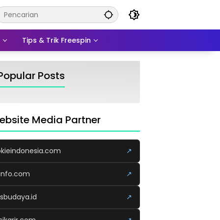
Tips & Trik Freespin
Popular Posts
ebsite Media Partner
kieindonesia.com
↗
info.com
↗
usbudaya.id
↗