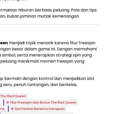
rmainan hiburan berbasis peluang. Pola dan tips
uan, bukan jaminan mutlak kemenangan.
ueen
menjadi topik menarik karena fitur freespin
angan besar dalam game ini. Dengan memahami
simbol, serta menerapkan strategi spin yang
 peluang menikmati momen freespin yang
ap bermain dengan kontrol dan menjadikan slot
 seru, penuh tantangan, dan berkelas.
ld The Red Queen
Fitur Freespin dan Bonus The Red Queen
ine
Slot Fantasi Bertema Kerajaan