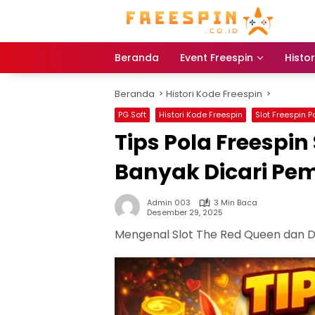
Langsung
ke
konten
Beranda
Event Freespin
Histo
Beranda
Histori Kode Freespin
PG Soft
Histori Kode Freespin
Slot Freespin P
Tips Pola Freespin
Banyak Dicari Pem
Admin 003
3 Min Baca
Desember 29, 2025
Mengenal Slot The Red Queen dan Da