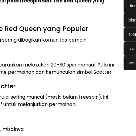
ari
pola freespin slot The Red Queen
yang
dim
bis
The Red Queen yang Populer
siio
g sering dibagikan komunitas pemain:
tra
war
arankan melakukan 20–30 spin manual. Pola ini
e permainan dan kemunculan simbol Scatter.
atter
ulai sering muncul (meski belum freespin), ini
tif untuk melanjutkan permainan.
 misalnya: