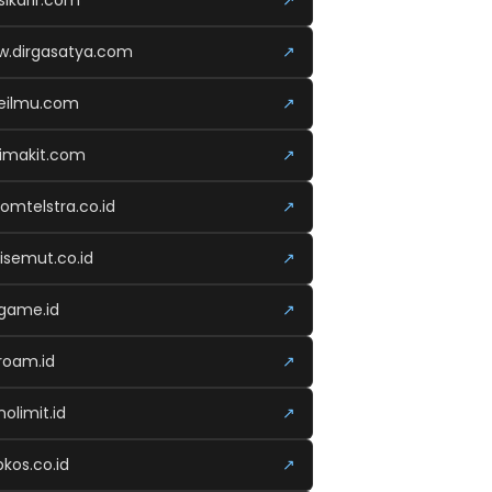
sikarir.com
↗
.dirgasatya.com
↗
eilmu.com
↗
imakit.com
↗
komtelstra.co.id
↗
isemut.co.id
↗
vgame.id
↗
roam.id
↗
nolimit.id
↗
kos.co.id
↗