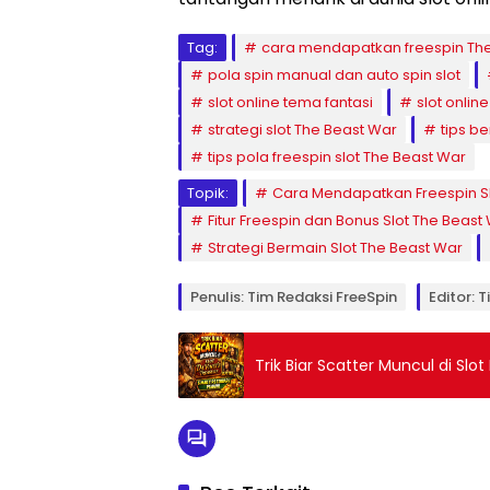
Tag:
cara mendapatkan freespin Th
pola spin manual dan auto spin slot
slot online tema fantasi
slot online
strategi slot The Beast War
tips b
tips pola freespin slot The Beast War
Topik:
Cara Mendapatkan Freespin S
Fitur Freespin dan Bonus Slot The Beast
Strategi Bermain Slot The Beast War
Penulis: Tim Redaksi FreeSpin
Editor: 
Trik Biar Scatter Muncul di Slo