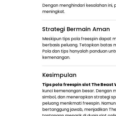
Dengan menghindari kesalahan ini, 
meningkat.
Strategi Bermain Aman
Meskipun tips pola freespin dapat
berbasis peluang. Tetapkan batas 
Pola dan tips hanyalah panduan unt
kemenangan.
Kesimpulan
Tips pola freespin slot The Beast
kunci kemenangan besar. Dengan 
simbol, dan menerapkan strategi s
peluang menikmati freespin. Namun
bertanggung jawab, menjadikan The 
tantangan menarik di dunia slot onli