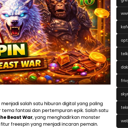
gre
www
kaf
opt
tel
dak
fri
sky
i menjadi salah satu hiburan digital yang paling
tek
 tema fantasi dan pertempuran epik. Salah satu
he Beast War
, yang menghadirkan monster
web
 fitur freespin yang menjadi incaran pemain.