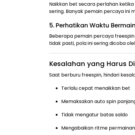
Naikkan bet secara perlahan ketika 
sering. Banyak pemain percaya ini 
5. Perhatikan Waktu Bermai
Beberapa pemain percaya freespin l
tidak pasti, pola ini sering dicoba ol
Kesalahan yang Harus Di
Saat berburu freespin, hindari kesal
Terlalu cepat menaikkan bet
Memaksakan auto spin panjang
Tidak mengatur batas saldo
Mengabaikan ritme permainan 