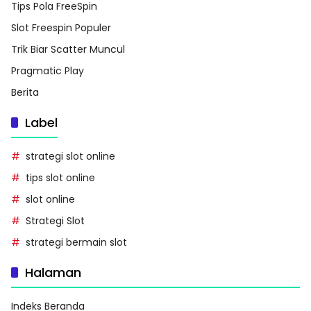
Tips Pola FreeSpin
Slot Freespin Populer
Trik Biar Scatter Muncul
Pragmatic Play
Berita
Label
strategi slot online
tips slot online
slot online
Strategi Slot
strategi bermain slot
Halaman
Indeks Beranda