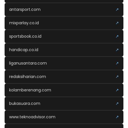
antarsport.com
↗
mixparlay.co.id
↗
sportsbook.co.id
↗
handicap.co.id
↗
liganusantara.com
↗
redaksiharian.com
↗
kolamberenang.com
↗
bukasuara.com
↗
www.teknoadvisor.com
↗