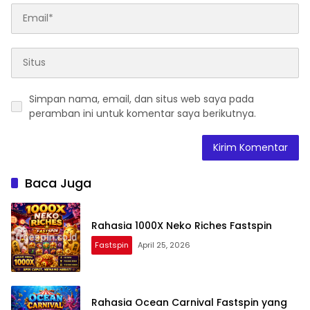
Simpan nama, email, dan situs web saya pada
peramban ini untuk komentar saya berikutnya.
Baca Juga
Rahasia 1000X Neko Riches Fastspin
Fastspin
April 25, 2026
Rahasia Ocean Carnival Fastspin yang