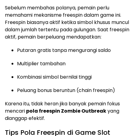
Sebelum membahas polanya, pemain perlu
memahami mekanisme freespin dalam game ini.
Freespin biasanya aktif ketika simbol khusus muncul
dalam jumlah tertentu pada gulungan. Saat freespin
aktif, pemain berpeluang mendapatkan:
Putaran gratis tanpa mengurangi saldo
Multiplier tambahan
Kombinasi simbol bernilai tinggi
Peluang bonus beruntun (chain freespin)
Karena itu, tidak heran jika banyak pemain fokus
mencari
pola freespin Zombie Outbreak
yang
dianggap efektif.
Tips Pola Freespin di Game Slot