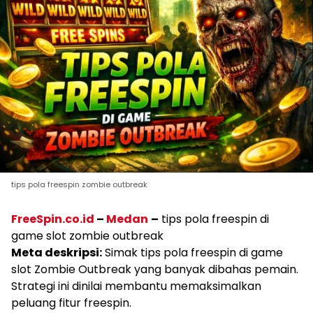
tips pola freespin zombie outbreak
FreeSpin.co.id
–
Medan
–
tips pola freespin di
game slot zombie outbreak
Meta deskripsi:
Simak tips pola freespin di game
slot Zombie Outbreak yang banyak dibahas pemain.
Strategi ini dinilai membantu memaksimalkan
peluang fitur freespin.