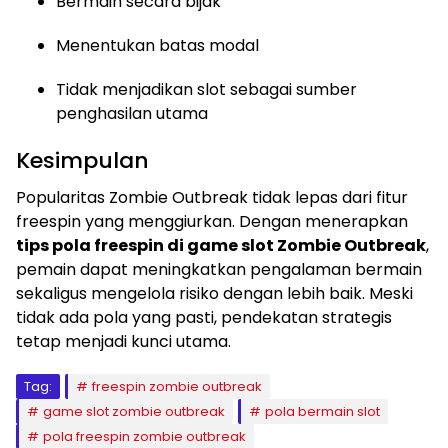
Bermain secara bijak
Menentukan batas modal
Tidak menjadikan slot sebagai sumber
penghasilan utama
Kesimpulan
Popularitas Zombie Outbreak tidak lepas dari fitur
freespin yang menggiurkan. Dengan menerapkan
tips pola freespin di game slot Zombie Outbreak
,
pemain dapat meningkatkan pengalaman bermain
sekaligus mengelola risiko dengan lebih baik. Meski
tidak ada pola yang pasti, pendekatan strategis
tetap menjadi kunci utama.
Tag:
freespin zombie outbreak
game slot zombie outbreak
pola bermain slot
pola freespin zombie outbreak