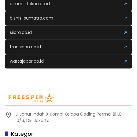
dimensitekno.co.id
↗
bisnis-sumatra.com
↗
siiora.co.id
↗
transicon.co.id
↗
wartajabar.co.id
↗
Jl Janur Indah X Kompl Kelapa Gading Permai Bl LB-
10/6, Dki Jakarta
Kategori