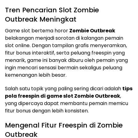
Tren Pencarian Slot Zombie
Outbreak Meningkat
Game slot bertema horor
Zombie Outbreak
belakangan menjadi sorotan di kalangan pemain
slot online. Dengan tampilan grafis menyeramkan,
fitur bonus interaktif, serta peluang freespin yang
menarik, game ini banyak diburu oleh pemain yang
ingin mencari sensasi bermain sekaligus peluang
kemenangan lebih besar.
Salah satu topik yang paling sering dicari adalah
tips
pola freespin di game slot Zombie Outbreak
,
yang dipercaya dapat membantu pemain memicu
fitur bonus dengan lebih konsisten.
Mengenal Fitur Freespin di Zombie
Outbreak