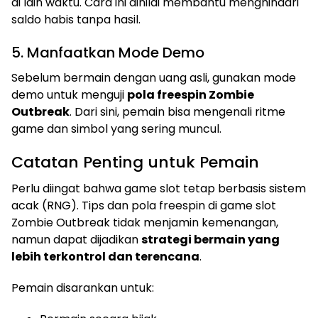
di lain waktu. Cara ini dinilai membantu menghindari
saldo habis tanpa hasil.
5. Manfaatkan Mode Demo
Sebelum bermain dengan uang asli, gunakan mode
demo untuk menguji
pola freespin Zombie
Outbreak
. Dari sini, pemain bisa mengenali ritme
game dan simbol yang sering muncul.
Catatan Penting untuk Pemain
Perlu diingat bahwa game slot tetap berbasis sistem
acak (RNG). Tips dan pola freespin di game slot
Zombie Outbreak tidak menjamin kemenangan,
namun dapat dijadikan
strategi bermain yang
lebih terkontrol dan terencana
.
Pemain disarankan untuk: