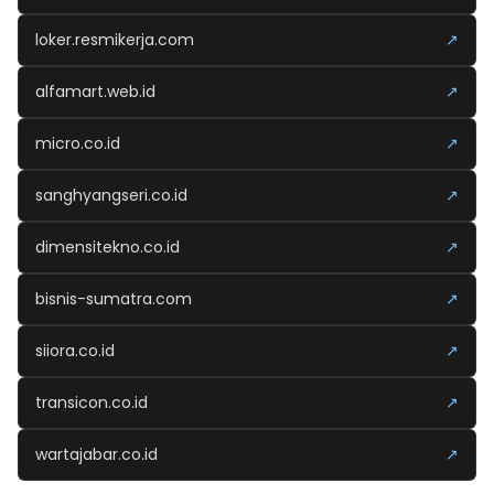
loker.resmikerja.com
↗
alfamart.web.id
↗
micro.co.id
↗
sanghyangseri.co.id
↗
dimensitekno.co.id
↗
bisnis-sumatra.com
↗
siiora.co.id
↗
transicon.co.id
↗
wartajabar.co.id
↗