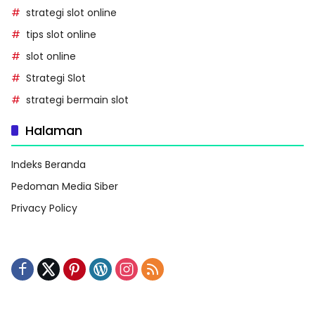
strategi slot online
tips slot online
slot online
Strategi Slot
strategi bermain slot
Halaman
Indeks Beranda
Pedoman Media Siber
Privacy Policy