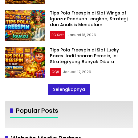
Tips Pola Freespin di Slot Wings of
Iguazu: Panduan Lengkap, Strategi,
dan Analisis Mendalam
PG Soft
Januari 18, 2026
Tips Pola Freespin di Slot Lucky
Boxes Jadi Incaran Pemain, Ini
Strategi yang Banyak Diburu
CQ9
Januari 17, 2026
Selengkapnya
Popular Posts