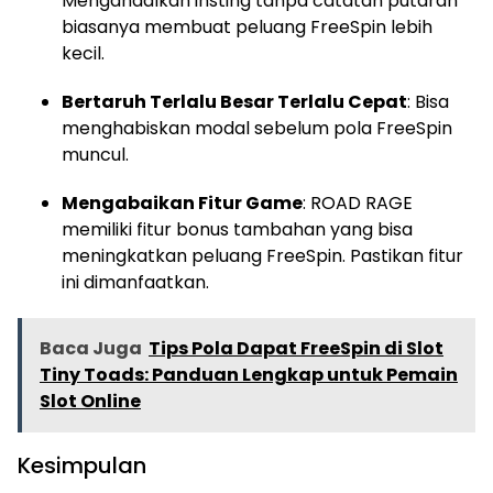
Mengandalkan insting tanpa catatan putaran
biasanya membuat peluang FreeSpin lebih
kecil.
Bertaruh Terlalu Besar Terlalu Cepat
: Bisa
menghabiskan modal sebelum pola FreeSpin
muncul.
Mengabaikan Fitur Game
: ROAD RAGE
memiliki fitur bonus tambahan yang bisa
meningkatkan peluang FreeSpin. Pastikan fitur
ini dimanfaatkan.
Baca Juga
Tips Pola Dapat FreeSpin di Slot
Tiny Toads: Panduan Lengkap untuk Pemain
Slot Online
Kesimpulan