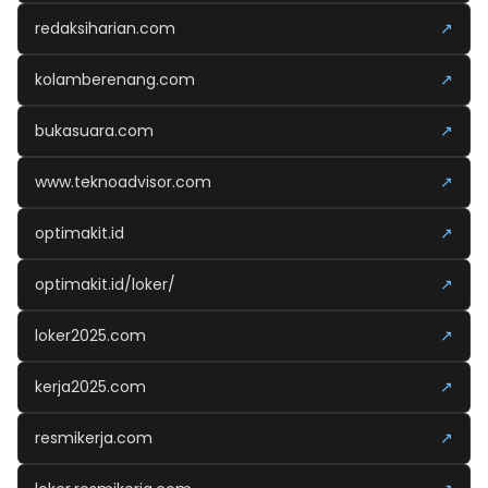
redaksiharian.com
↗
kolamberenang.com
↗
bukasuara.com
↗
www.teknoadvisor.com
↗
optimakit.id
↗
optimakit.id/loker/
↗
loker2025.com
↗
kerja2025.com
↗
resmikerja.com
↗