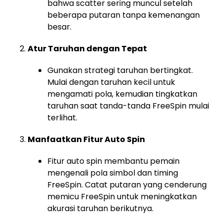
bahwa scatter sering muncul setelah
beberapa putaran tanpa kemenangan
besar.
Atur Taruhan dengan Tepat
Gunakan strategi taruhan bertingkat.
Mulai dengan taruhan kecil untuk
mengamati pola, kemudian tingkatkan
taruhan saat tanda-tanda FreeSpin mulai
terlihat.
Manfaatkan Fitur Auto Spin
Fitur auto spin membantu pemain
mengenali pola simbol dan timing
FreeSpin. Catat putaran yang cenderung
memicu FreeSpin untuk meningkatkan
akurasi taruhan berikutnya.