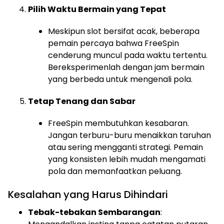
Pilih Waktu Bermain yang Tepat
Meskipun slot bersifat acak, beberapa
pemain percaya bahwa FreeSpin
cenderung muncul pada waktu tertentu.
Bereksperimenlah dengan jam bermain
yang berbeda untuk mengenali pola.
Tetap Tenang dan Sabar
FreeSpin membutuhkan kesabaran.
Jangan terburu-buru menaikkan taruhan
atau sering mengganti strategi. Pemain
yang konsisten lebih mudah mengamati
pola dan memanfaatkan peluang.
Kesalahan yang Harus Dihindari
Tebak-tebakan Sembarangan
: