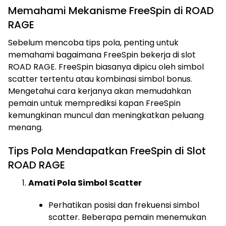
Memahami Mekanisme FreeSpin di ROAD
RAGE
Sebelum mencoba tips pola, penting untuk
memahami bagaimana FreeSpin bekerja di slot
ROAD RAGE. FreeSpin biasanya dipicu oleh simbol
scatter tertentu atau kombinasi simbol bonus.
Mengetahui cara kerjanya akan memudahkan
pemain untuk memprediksi kapan FreeSpin
kemungkinan muncul dan meningkatkan peluang
menang.
Tips Pola Mendapatkan FreeSpin di Slot
ROAD RAGE
Amati Pola Simbol Scatter
Perhatikan posisi dan frekuensi simbol
scatter. Beberapa pemain menemukan