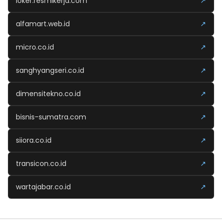
loker.resmikerja.com
↗
alfamart.web.id
↗
micro.co.id
↗
sanghyangseri.co.id
↗
dimensitekno.co.id
↗
bisnis-sumatra.com
↗
siiora.co.id
↗
transicon.co.id
↗
wartajabar.co.id
↗