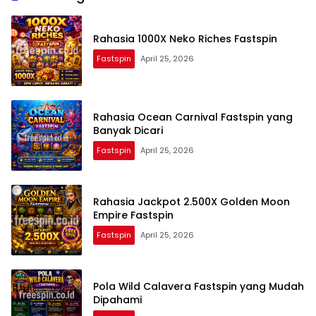
Rahasia 1000X Neko Riches Fastspin
Fastspin
April 25, 2026
Rahasia Ocean Carnival Fastspin yang
Banyak Dicari
Fastspin
April 25, 2026
Rahasia Jackpot 2.500X Golden Moon
Empire Fastspin
Fastspin
April 25, 2026
Pola Wild Calavera Fastspin yang Mudah
Dipahami