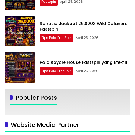
Fastspin
April 25, 2026
Rahasia Jackpot 25.000X Wild Calavera
Fastspin
Tips Pola FreeSpin
April 25, 2026
Pola Royale House Fastspin yang Efektif
Tips Pola FreeSpin
April 25, 2026
Popular Posts
Website Media Partner