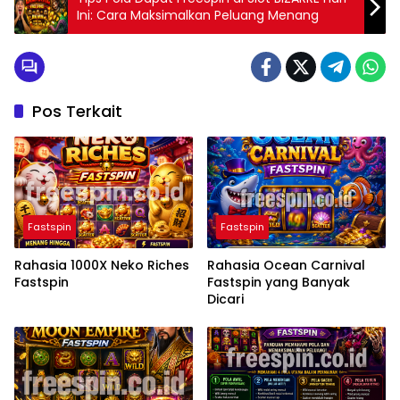
Ini: Cara Maksimalkan Peluang Menang
Pos Terkait
Fastspin
Fastspin
Rahasia 1000X Neko Riches
Rahasia Ocean Carnival
Fastspin
Fastspin yang Banyak
Dicari