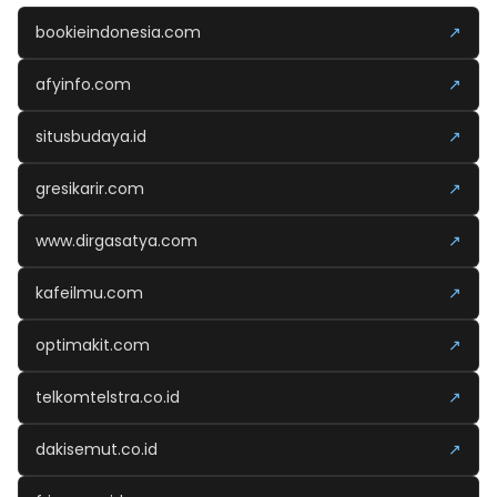
bookieindonesia.com
↗
afyinfo.com
↗
situsbudaya.id
↗
gresikarir.com
↗
www.dirgasatya.com
↗
kafeilmu.com
↗
optimakit.com
↗
telkomtelstra.co.id
↗
dakisemut.co.id
↗