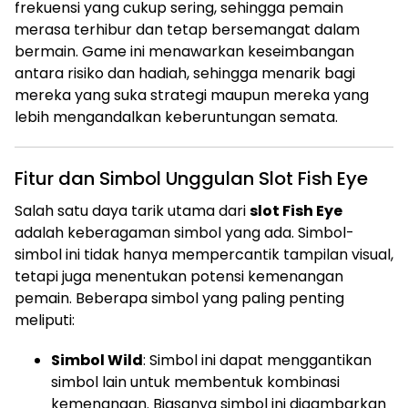
frekuensi yang cukup sering, sehingga pemain
merasa terhibur dan tetap bersemangat dalam
bermain. Game ini menawarkan keseimbangan
antara risiko dan hadiah, sehingga menarik bagi
mereka yang suka strategi maupun mereka yang
lebih mengandalkan keberuntungan semata.
Fitur dan Simbol Unggulan Slot Fish Eye
Salah satu daya tarik utama dari
slot Fish Eye
adalah keberagaman simbol yang ada. Simbol-
simbol ini tidak hanya mempercantik tampilan visual,
tetapi juga menentukan potensi kemenangan
pemain. Beberapa simbol yang paling penting
meliputi:
Simbol Wild
: Simbol ini dapat menggantikan
simbol lain untuk membentuk kombinasi
kemenangan. Biasanya simbol ini digambarkan