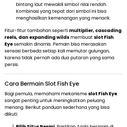
bintang laut mewakili simbol nilai rendah.
Kombinasi yang tepat dari simbol ini bisa
menghasilkan kemenangan yang menarik.
Fitur-fitur tambahan seperti
multiplier, cascading
reels, dan expanding wilds
membuat
slot Fish
Eye
semakin dinamis. Pemain bisa merasakan
sensasi berbeda setiap kali memutar gulungan,
karena tidak pernah ada dua putaran yang sama
persis.
Cara Bermain Slot Fish Eye
Bagi pemula, memahami mekanisme
slot Fish Eye
sangat penting untuk meningkatkan peluang
menang. Berikut panduan sederhana yang bisa
diikuti:
Pilih Situs Resmi
: Pastikan Anda bermain di