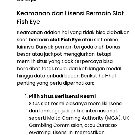
Keamanan dan Lisensi Bermain Slot
Fish Eye
Keamanan adalah hal yang tidak bisa diabaikan
saat bermain
slot Fish Eye
atau slot online
lainnya. Banyak pemain tergoda oleh bonus
besar atau jackpot menggiurkan, tetapi
memilih situs yang tidak terpercaya bisa
berakibat fatal, mulai dari kehilangan modal
hingga data pribadi bocor. Berikut hal-hal
penting yang perlu diperhatikan:
Pilih Situs Berlisensi Resmi
Situs slot resmi biasanya memiliki lisensi
dari lembaga judi online internasional,
seperti Malta Gaming Authority (MGA), UK
Gambling Commission, atau Curacao
eGaming. Lisensi ini memastikan