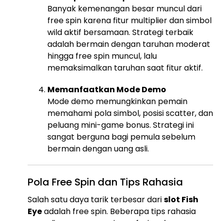
Banyak kemenangan besar muncul dari
free spin karena fitur multiplier dan simbol
wild aktif bersamaan. Strategi terbaik
adalah bermain dengan taruhan moderat
hingga free spin muncul, lalu
memaksimalkan taruhan saat fitur aktif.
Memanfaatkan Mode Demo
Mode demo memungkinkan pemain
memahami pola simbol, posisi scatter, dan
peluang mini-game bonus. Strategi ini
sangat berguna bagi pemula sebelum
bermain dengan uang asli.
Pola Free Spin dan Tips Rahasia
Salah satu daya tarik terbesar dari
slot Fish
Eye
adalah free spin. Beberapa tips rahasia