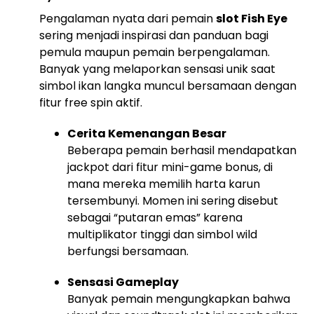
Pengalaman nyata dari pemain
slot Fish Eye
sering menjadi inspirasi dan panduan bagi
pemula maupun pemain berpengalaman.
Banyak yang melaporkan sensasi unik saat
simbol ikan langka muncul bersamaan dengan
fitur free spin aktif.
Cerita Kemenangan Besar
Beberapa pemain berhasil mendapatkan
jackpot dari fitur mini-game bonus, di
mana mereka memilih harta karun
tersembunyi. Momen ini sering disebut
sebagai “putaran emas” karena
multiplikator tinggi dan simbol wild
berfungsi bersamaan.
Sensasi Gameplay
Banyak pemain mengungkapkan bahwa