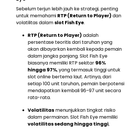
Sebelum terjun lebih jauh ke strategi, penting
untuk memahami
RTP (Return to Player)
dan
volatilitas dalam
slot Fish Eye
.
RTP (Return to Player)
adalah
persentase teoritis dari taruhan yang
akan dibayarkan kembali kepada pemain
dalam jangka panjang. Slot Fish Eye
biasanya memiliki RTP sekitar
96%
hingga 97%
, yang termasuk tinggi untuk
slot online bertema laut. Artinya, dari
setiap 100 unit taruhan, pemain berpotensi
mendapatkan kembali 96–97 unit secara
rata-rata.
Volatilitas
menunjukkan tingkat risiko
dalam permainan. Slot Fish Eye memiliki
volatilitas sedang hingga tinggi
,