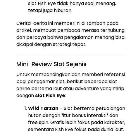
slot Fish Eye tidak hanya soal menang,
tetapi juga hiburan.
Cerita-cerita ini memberi nilai tambah pada
artikel, membuat pembaca merasa terhubung
dan percaya bahwa pengalaman menang bisa
dicapai dengan strategi tepat.
Mini-Review Slot Sejenis
Untuk membandingkan dan memberi referensi
bagi penggemar slot, berikut beberapa slot
online bertema laut atau adventure yang mirip
dengan
slot Fish Eye
:
Wild Tarzan
– Slot bertema petualangan
hutan dengan fitur bonus interaktif dan
free spin. Grafis lebih fokus pada karakter,
sementara Fish Eye fokus pada dunia laut.