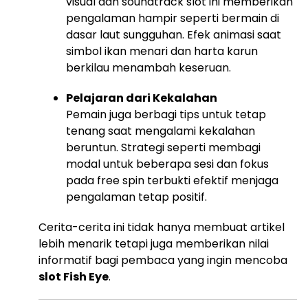
visual dan soundtrack slot ini memberikan
pengalaman hampir seperti bermain di
dasar laut sungguhan. Efek animasi saat
simbol ikan menari dan harta karun
berkilau menambah keseruan.
Pelajaran dari Kekalahan
Pemain juga berbagi tips untuk tetap
tenang saat mengalami kekalahan
beruntun. Strategi seperti membagi
modal untuk beberapa sesi dan fokus
pada free spin terbukti efektif menjaga
pengalaman tetap positif.
Cerita-cerita ini tidak hanya membuat artikel
lebih menarik tetapi juga memberikan nilai
informatif bagi pembaca yang ingin mencoba
slot Fish Eye
.