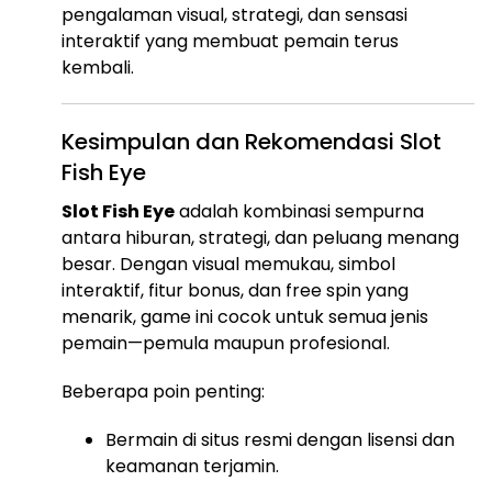
pengalaman visual, strategi, dan sensasi
interaktif yang membuat pemain terus
kembali.
Kesimpulan dan Rekomendasi Slot
Fish Eye
Slot Fish Eye
adalah kombinasi sempurna
antara hiburan, strategi, dan peluang menang
besar. Dengan visual memukau, simbol
interaktif, fitur bonus, dan free spin yang
menarik, game ini cocok untuk semua jenis
pemain—pemula maupun profesional.
Beberapa poin penting:
Bermain di situs resmi dengan lisensi dan
keamanan terjamin.