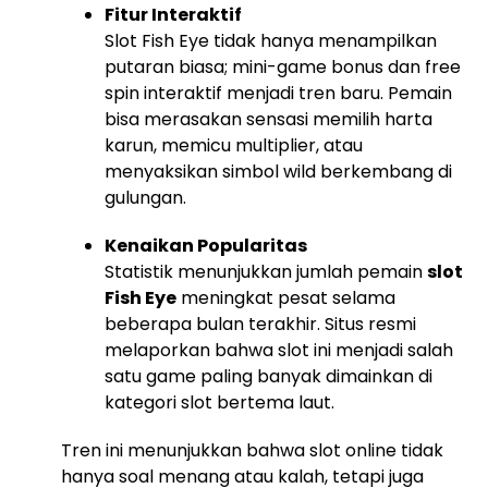
Fitur Interaktif
Slot Fish Eye tidak hanya menampilkan
putaran biasa; mini-game bonus dan free
spin interaktif menjadi tren baru. Pemain
bisa merasakan sensasi memilih harta
karun, memicu multiplier, atau
menyaksikan simbol wild berkembang di
gulungan.
Kenaikan Popularitas
Statistik menunjukkan jumlah pemain
slot
Fish Eye
meningkat pesat selama
beberapa bulan terakhir. Situs resmi
melaporkan bahwa slot ini menjadi salah
satu game paling banyak dimainkan di
kategori slot bertema laut.
Tren ini menunjukkan bahwa slot online tidak
hanya soal menang atau kalah, tetapi juga