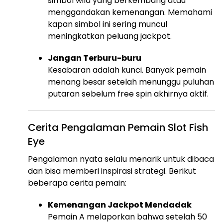
simbol wild yang berkembang atau
menggandakan kemenangan. Memahami
kapan simbol ini sering muncul
meningkatkan peluang jackpot.
Jangan Terburu-buru
Kesabaran adalah kunci. Banyak pemain
menang besar setelah menunggu puluhan
putaran sebelum free spin akhirnya aktif.
Cerita Pengalaman Pemain Slot Fish
Eye
Pengalaman nyata selalu menarik untuk dibaca
dan bisa memberi inspirasi strategi. Berikut
beberapa cerita pemain:
Kemenangan Jackpot Mendadak
Pemain A melaporkan bahwa setelah 50