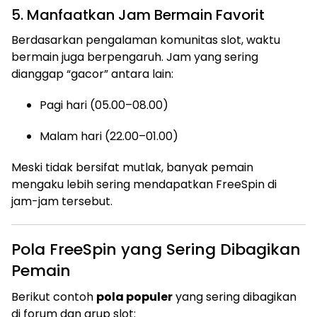
5. Manfaatkan Jam Bermain Favorit
Berdasarkan pengalaman komunitas slot, waktu
bermain juga berpengaruh. Jam yang sering
dianggap “gacor” antara lain:
Pagi hari (05.00–08.00)
Malam hari (22.00–01.00)
Meski tidak bersifat mutlak, banyak pemain
mengaku lebih sering mendapatkan FreeSpin di
jam-jam tersebut.
Pola FreeSpin yang Sering Dibagikan
Pemain
Berikut contoh
pola populer
yang sering dibagikan
di forum dan grup slot: