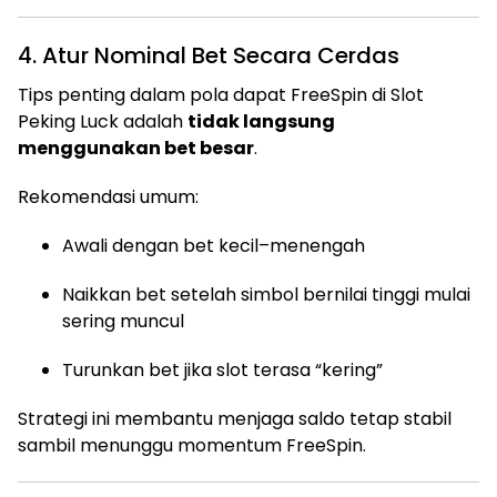
4. Atur Nominal Bet Secara Cerdas
Tips penting dalam pola dapat FreeSpin di Slot
Peking Luck adalah
tidak langsung
menggunakan bet besar
.
Rekomendasi umum:
Awali dengan bet kecil–menengah
Naikkan bet setelah simbol bernilai tinggi mulai
sering muncul
Turunkan bet jika slot terasa “kering”
Strategi ini membantu menjaga saldo tetap stabil
sambil menunggu momentum FreeSpin.