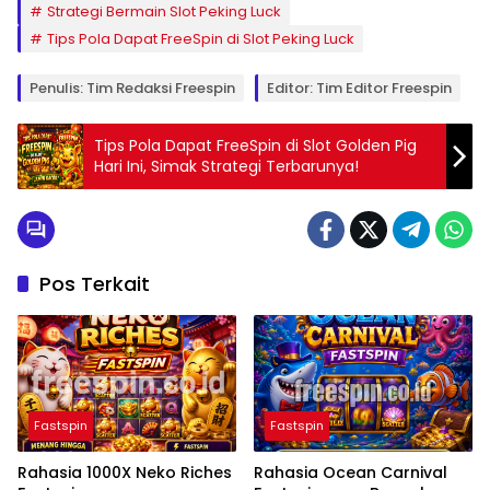
Strategi Bermain Slot Peking Luck
Tips Pola Dapat FreeSpin di Slot Peking Luck
Penulis: Tim Redaksi Freespin
Editor: Tim Editor Freespin
Tips Pola Dapat FreeSpin di Slot Golden Pig
Hari Ini, Simak Strategi Terbarunya!
Pos Terkait
Fastspin
Fastspin
Rahasia 1000X Neko Riches
Rahasia Ocean Carnival