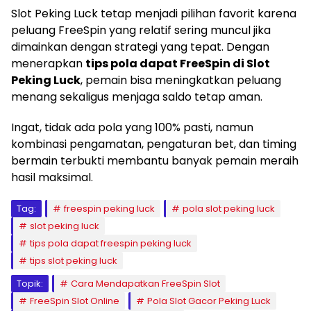
Slot Peking Luck tetap menjadi pilihan favorit karena
peluang FreeSpin yang relatif sering muncul jika
dimainkan dengan strategi yang tepat. Dengan
menerapkan
tips pola dapat FreeSpin di Slot
Peking Luck
, pemain bisa meningkatkan peluang
menang sekaligus menjaga saldo tetap aman.
Ingat, tidak ada pola yang 100% pasti, namun
kombinasi pengamatan, pengaturan bet, dan timing
bermain terbukti membantu banyak pemain meraih
hasil maksimal.
Tag:
freespin peking luck
pola slot peking luck
slot peking luck
tips pola dapat freespin peking luck
tips slot peking luck
Topik:
Cara Mendapatkan FreeSpin Slot
FreeSpin Slot Online
Pola Slot Gacor Peking Luck