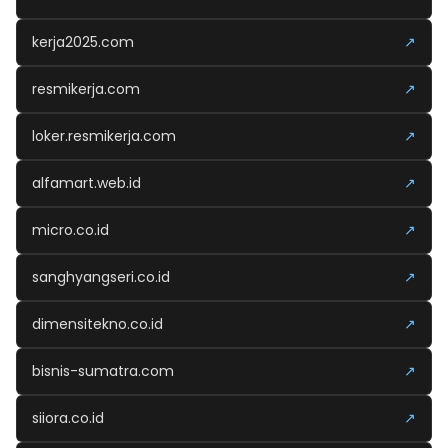
kerja2025.com
↗
resmikerja.com
↗
loker.resmikerja.com
↗
alfamart.web.id
↗
micro.co.id
↗
sanghyangseri.co.id
↗
dimensitekno.co.id
↗
bisnis-sumatra.com
↗
siiora.co.id
↗