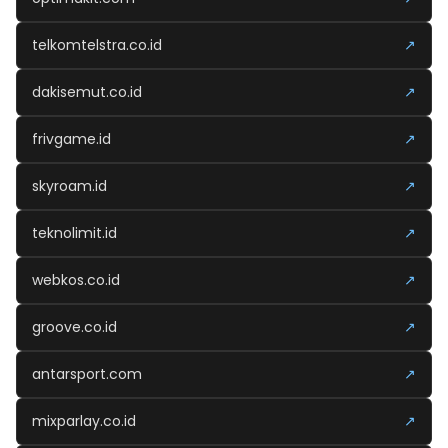
telkomtelstra.co.id
↗
dakisemut.co.id
↗
frivgame.id
↗
skyroam.id
↗
teknolimit.id
↗
webkos.co.id
↗
groove.co.id
↗
antarsport.com
↗
mixparlay.co.id
↗