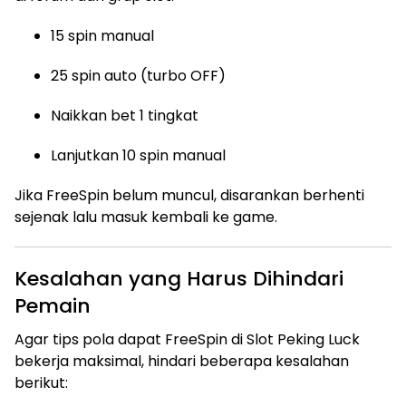
15 spin manual
25 spin auto (turbo OFF)
Naikkan bet 1 tingkat
Lanjutkan 10 spin manual
Jika FreeSpin belum muncul, disarankan berhenti
sejenak lalu masuk kembali ke game.
Kesalahan yang Harus Dihindari
Pemain
Agar tips pola dapat FreeSpin di Slot Peking Luck
bekerja maksimal, hindari beberapa kesalahan
berikut: