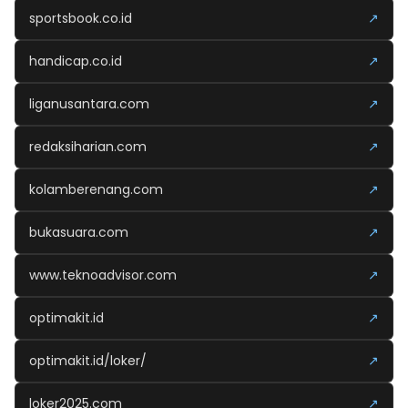
sportsbook.co.id
↗
handicap.co.id
↗
liganusantara.com
↗
redaksiharian.com
↗
kolamberenang.com
↗
bukasuara.com
↗
www.teknoadvisor.com
↗
optimakit.id
↗
optimakit.id/loker/
↗
loker2025.com
↗