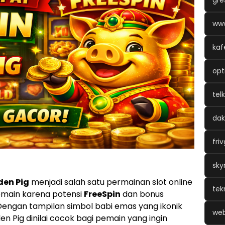
gre
www
kaf
opt
tel
dak
fri
sky
den Pig
menjadi salah satu permainan slot online
tek
emain karena potensi
FreeSpin
dan bonus
Dengan tampilan simbol babi emas yang ikonik
web
en Pig dinilai cocok bagi pemain yang ingin