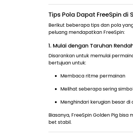
Tips Pola Dapat FreeSpin di S
Berikut beberapa tips dan pola yan
peluang mendapatkan FreeSpin:
1. Mulai dengan Taruhan Renda
Disarankan untuk memulai permai
bertujuan untuk:
Membaca ritme permainan
Melihat seberapa sering simbo
Menghindari kerugian besar di
Biasanya, FreeSpin Golden Pig bisa
bet stabil.