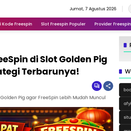
Jumat, 7 Agustus 2026
ri Kode Freespin
Slot Freespin Populer
Provider Freespin
eeSpin di Slot Golden Pig
rategi Terbarunya!
W
boo
 Golden Pig agar FreeSpin Lebih Mudah Muncul
afy
sit