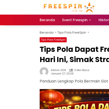
Langsung
ke
konten
Beranda
Event Freespin
Histo
Beranda
Tips Pola FreeSpin
Tips Pola FreeSpin
Tips Pola Dapat Fr
Hari Ini, Simak St
Admin 006
3 Min Baca
Januari 27, 2026
Panduan Lengkap Pola Bermain Slot