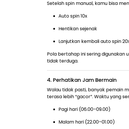
Setelah spin manual, kamu bisa me
Auto spin 10x
Hentikan sejenak
Lanjutkan kembali auto spin 20
Pola bertahap ini sering digunakan
tidak terduga.
4. Perhatikan Jam Bermain
Walau tidak pasti, banyak pemain
terasa lebih “gacor”. Waktu yang ser
Pagi hari (06.00–09.00)
Malam hari (22.00–01.00)