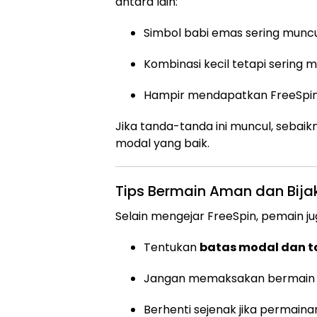
antara lain:
Simbol babi emas sering muncul
Kombinasi kecil tetapi sering
Hampir mendapatkan FreeSpi
Jika tanda-tanda ini muncul, sebai
modal yang baik.
Tips Bermain Aman dan Bija
Selain mengejar FreeSpin, pemain j
Tentukan
batas modal dan 
Jangan memaksakan bermain s
Berhenti sejenak jika permai