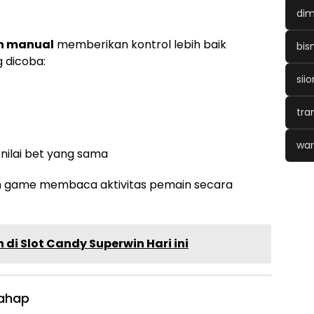
dim
n manual
memberikan kontrol lebih baik
bis
g dicoba:
siio
tra
war
nilai bet yang sama
em game membaca aktivitas pemain secara
 di Slot Candy Superwin Hari ini
tahap