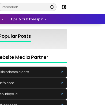
Tips & Trik Freespin
Popular Posts
ebsite Media Partner
kieindonesia.com
↗
info.com
↗
usbudaya.id
↗