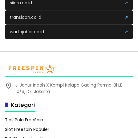
siiora.co.id
↗
transicon.co.id
↗
wartajabar.co.id
↗
Jl Janur Indah X Kompl Kelapa Gading Permai Bl LB-
10/6, Dki Jakarta
Kategori
Tips Pola FreeSpin
Slot Freespin Populer