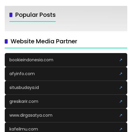
Popular Posts
Website Media Partner
bookieindonesia.com
↗
afyinfo.com
↗
situsbudaya.id
↗
gresikarir.com
↗
www.dirgasatya.com
↗
kafeilmu.com
↗