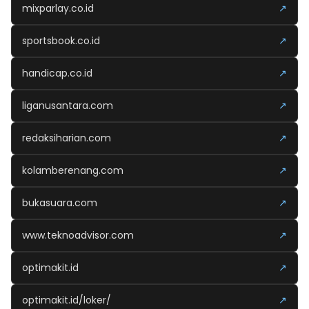
mixparlay.co.id
↗
sportsbook.co.id
↗
handicap.co.id
↗
liganusantara.com
↗
redaksiharian.com
↗
kolamberenang.com
↗
bukasuara.com
↗
www.teknoadvisor.com
↗
optimakit.id
↗
optimakit.id/loker/
↗