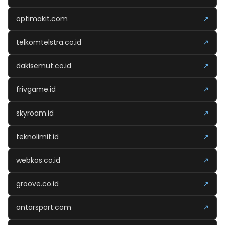
optimakit.com
↗
telkomtelstra.co.id
↗
dakisemut.co.id
↗
frivgame.id
↗
skyroam.id
↗
teknolimit.id
↗
webkos.co.id
↗
groove.co.id
↗
antarsport.com
↗