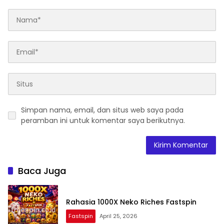
Simpan nama, email, dan situs web saya pada
peramban ini untuk komentar saya berikutnya.
Baca Juga
Rahasia 1000X Neko Riches Fastspin
Fastspin
April 25, 2026