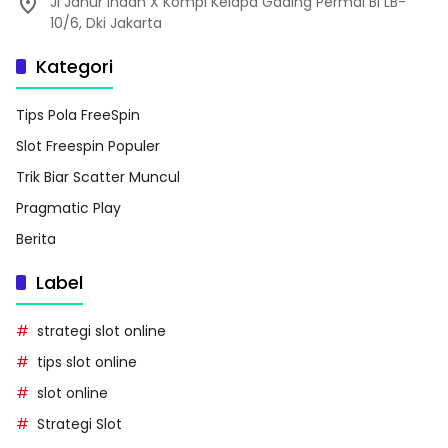
Jl Janur Indah X Kompl Kelapa Gading Permai Bl LB-
10/6, Dki Jakarta
Kategori
Tips Pola FreeSpin
Slot Freespin Populer
Trik Biar Scatter Muncul
Pragmatic Play
Berita
Label
strategi slot online
tips slot online
slot online
Strategi Slot