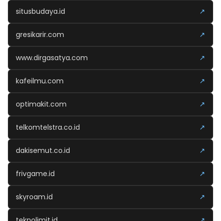
situsbudaya.id
↗
gresikarir.com
↗
www.dirgasatya.com
↗
kafeilmu.com
↗
optimakit.com
↗
telkomtelstra.co.id
↗
dakisemut.co.id
↗
frivgame.id
↗
skyroam.id
↗
teknolimit.id
↗