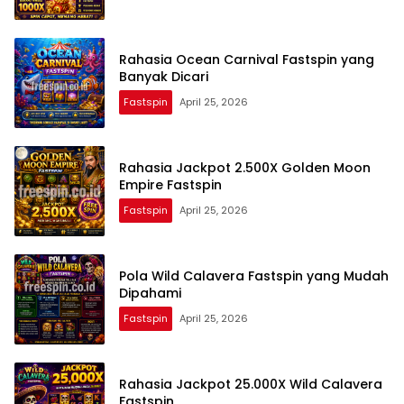
Rahasia Ocean Carnival Fastspin yang
Banyak Dicari
Fastspin
April 25, 2026
Rahasia Jackpot 2.500X Golden Moon
Empire Fastspin
Fastspin
April 25, 2026
Pola Wild Calavera Fastspin yang Mudah
Dipahami
Fastspin
April 25, 2026
Rahasia Jackpot 25.000X Wild Calavera
Fastspin