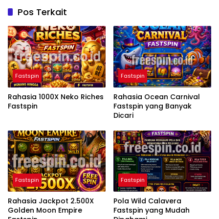
Pos Terkait
Fastspin
Fastspin
Rahasia 1000X Neko Riches
Rahasia Ocean Carnival
Fastspin
Fastspin yang Banyak
Dicari
Fastspin
Fastspin
Rahasia Jackpot 2.500X
Pola Wild Calavera
Golden Moon Empire
Fastspin yang Mudah