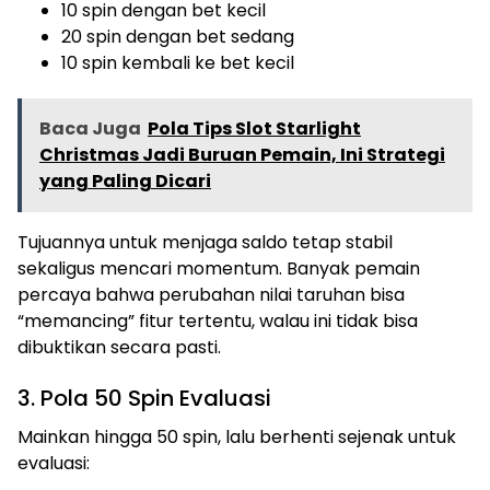
10 spin dengan bet kecil
20 spin dengan bet sedang
10 spin kembali ke bet kecil
Baca Juga
Pola Tips Slot Starlight
Christmas Jadi Buruan Pemain, Ini Strategi
yang Paling Dicari
Tujuannya untuk menjaga saldo tetap stabil
sekaligus mencari momentum. Banyak pemain
percaya bahwa perubahan nilai taruhan bisa
“memancing” fitur tertentu, walau ini tidak bisa
dibuktikan secara pasti.
3. Pola 50 Spin Evaluasi
Mainkan hingga 50 spin, lalu berhenti sejenak untuk
evaluasi: