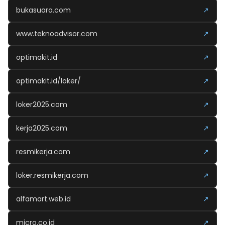
bukasuara.com
↗
www.teknoadvisor.com
↗
optimakit.id
↗
optimakit.id/loker/
↗
loker2025.com
↗
kerja2025.com
↗
resmikerja.com
↗
loker.resmikerja.com
↗
alfamart.web.id
↗
micro.co.id
↗